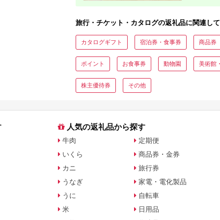
旅行・チケット・カタログの返礼品に関連して
カタログギフト
宿泊券・食事券
商品券
ポイント
お食事券
動物園
美術館
株主優待券
その他
す
人気の返礼品から探す
牛肉
定期便
いくら
商品券・金券
カニ
旅行券
うなぎ
家電・電化製品
うに
自転車
米
日用品