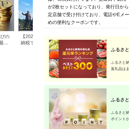
が2枚セットになっており、発行日か
定店舗で受け付けており、電話やEメ
めの便利なクーポンです。
なびの
【2026年最新版】ふるさと
ふるさと納税、年
最大
納税でディズニー返礼品は
で30万円寄付でき
もらえる？ホテル・チケッ
すめ返礼品も紹介
ふるさと
ト・公式グッズを徹底解説
ふるさと
返礼品は
ふるさと
ふるさと納
ポイント