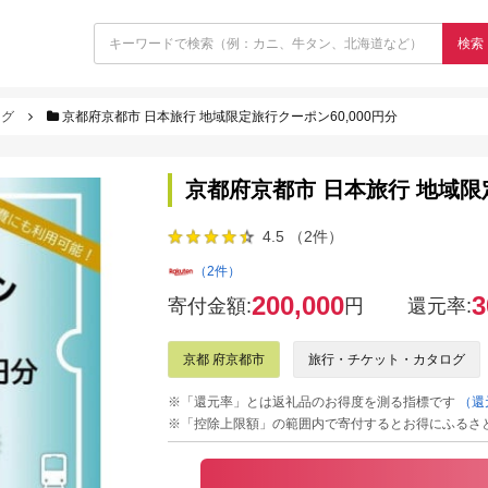
検索
ログ
京都府京都市 日本旅行 地域限定旅行クーポン60,000円分
京都府京都市 日本旅行 地域限定
4.5 （2件）
（2件）
200,000
3
寄付金額:
円
還元率:
京都 府京都市
旅行・チケット・カタログ
※「還元率」とは返礼品のお得度を測る指標です
（還
※「控除上限額」の範囲内で寄付するとお得にふるさ