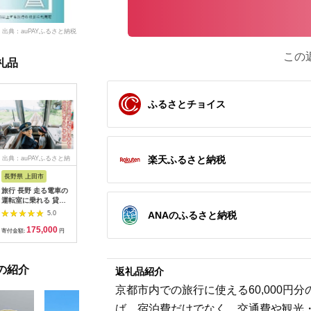
出典：auPAYふるさと納税
この
礼品
ふるさとチョイス
楽天ふるさと納税
出典：auPAYふるさと納
出典：dショッピングふ
出典：auPAYふるさと納
出典：ふ
税
るさと納税
税
長野県 上田市
岐阜県 可児市
静岡県 伊東市
神奈川県 
旅行 長野 走る電車の
富士カントリー可児ク
伊東園ホテル・伊東園
159-200
運転室に乗れる 貸切
ラブ利用券（150,000
ホテル別館・伊東園ホ
賓舘 お
列車でお仕事体験 体
円分）【0018-007】
テル松川館 ご宿泊券
F（50,0
ANAのふるさと納税
5.0
5.0
5.0
験 チケット 電車 鉄道
1泊2日2食付き(1名様
神奈川県 
175,000
500,000
30,000
1
列車 サービス 子供 子
分:GAタイプ)
菜 手作り
寄付金額:
円
寄付金額:
円
寄付金額:
円
寄付金額:
ども こども 家族 長野
【1044937】
和風おかず
県
お土産 父
揚げ物 母
の紹介
お歳暮 食
返礼品紹介
おかず 有
京都市内での旅行に使える60,000
だわり 大
ば、宿泊費だけでなく、交通費や観光・