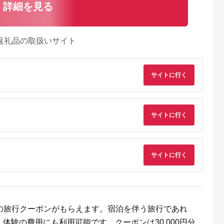
詳細を見る
返礼品の取扱いサイト
サイトに行く
るさとプレミ
出典：JALふるさと納税
出典：ふるラボ
出典：auPAYふるさと
サイトに行く
アム
大磯町
沖縄県 石垣市
北海道 富良野市
長野県 塩尻市
9-06 大磯迎
石垣島の自然を満喫！
北海道富良野市 日本
信州健康ランド ギフ
食事券
石垣島1日アクティビ
旅行 地域限定旅行ク
ト券（1000円券×9
00円分）【
ティ (利用券 1名様分)
ーポン90,000円分
枚） | 信州健康ラン
5.0
5.0
5.0
5.0
サイトに行く
大磯町 お惣
NS-2
サウナ 大浴場 ボディ
69,000
50,000
300,000
34,000
 大磯名産品
ケア リラクゼーショ
円
寄付金額:
円
寄付金額:
円
寄付金額:
円
 おつまみ
ン 施設 宿泊 家族連
の日 贈答品
長野県 塩尻市
の日 ギフト
品 敬老の日
名地元店 こ
円分の旅行クーポンがもらえます。宿泊を伴う旅行であれ
磯グルメ 】
体験の費用にも利用可能です。クーポンは30,000円分