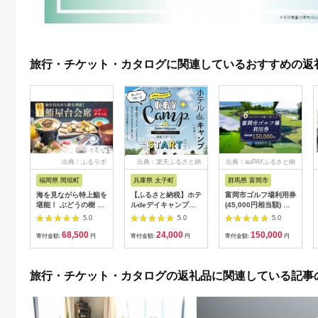
旅行・チケット・カタログに関連しているおすすめの返
出典：ふるラボ
出典：楽天ふるさと納
出典：auPAYふるさと納
税
税
福岡県 岡垣町
兵庫県 太子町
群馬県 富岡市
海を見ながら特上鮨を
【ふるさと納税】ホテ
富岡市ゴルフ場利用券
堪能！ ぶどうの樹 鮨
ルdeデイキャンプ体
(45,000円相当額) ゴ
屋台ペア お食事券 海
験チケット
ルフ チケット 平日 土
5.0
5.0
5.0
鮮 海 屋台 食事 ペア
【1364991】
日 祝日 プレー券 関東
68,500
24,000
150,000
福岡県 岡垣町
群馬県 首都圏 F20E-
寄付金額:
円
寄付金額:
円
寄付金額:
円
382
旅行・チケット・カタログの返礼品に関連している記事