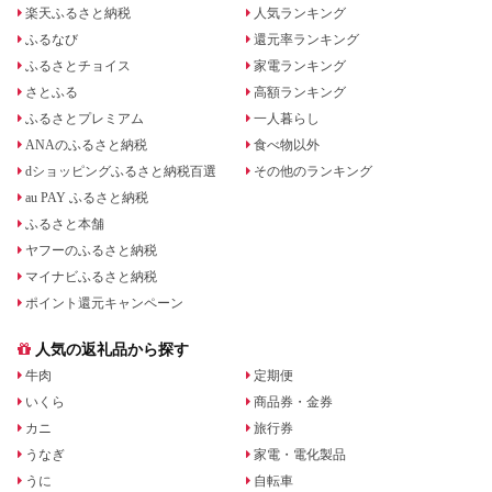
楽天ふるさと納税
人気ランキング
ふるなび
還元率ランキング
ふるさとチョイス
家電ランキング
さとふる
高額ランキング
ふるさとプレミアム
一人暮らし
ANAのふるさと納税
食べ物以外
dショッピングふるさと納税百選
その他のランキング
au PAY ふるさと納税
ふるさと本舗
ヤフーのふるさと納税
マイナビふるさと納税
ポイント還元キャンペーン
人気の返礼品から探す
牛肉
定期便
いくら
商品券・金券
カニ
旅行券
うなぎ
家電・電化製品
うに
自転車