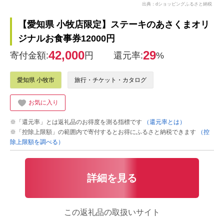
出典：dショッピングふるさと納税
【愛知県 小牧店限定】ステーキのあさくまオリ
ジナルお食事券12000円
42,000
29
寄付金額:
円
還元率:
%
愛知県 小牧市
旅行・チケット・カタログ
お気に入り
※「還元率」とは返礼品のお得度を測る指標です
（還元率とは）
※「控除上限額」の範囲内で寄付するとお得にふるさと納税できます
（控
除上限額を調べる）
詳細を見る
この返礼品の取扱いサイト