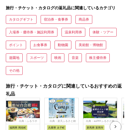
旅行・チケット・カタログの返礼品に関連しているカテゴリ
カタログギフト
宿泊券・食事券
商品券
入場券・優待券・施設利用券
温泉利用券
体験・ツアー
ポイント
お食事券
動物園
美術館・博物館
遊園地
スポーツ
映画
音楽
株主優待券
その他
旅行・チケット・カタログに関連しているおすすめの返
礼品
出典：ふるラボ
出典：楽天ふるさと納
出典：auPAYふるさと納
出典
税
税
福岡県 岡垣町
兵庫県 太子町
群馬県 富岡市
長