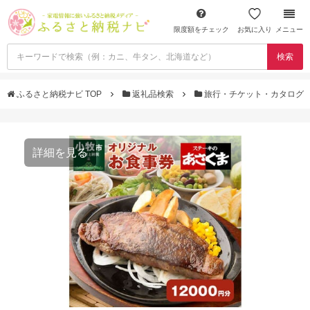
限度額をチェック
お気に入り
メニュー
検索
ふるさと納税ナビ TOP
返礼品検索
旅行・チケット・カタログ
詳細を見る