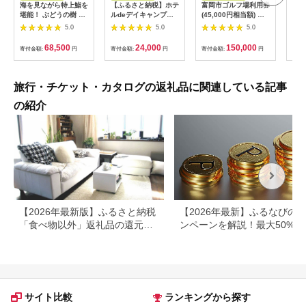
海を見ながら特上鮨を
【ふるさと納税】ホテ
富岡市ゴルフ場利用券
旅行
堪能！ ぶどうの樹 鮨
ルdeデイキャンプ体
(45,000円相当額) ゴ
運転
屋台ペア お食事券 海
験チケット
ルフ チケット 平日 土
列車
5.0
5.0
5.0
鮮 海 屋台 食事 ペア
【1364991】
日 祝日 プレー券 関東
験 
福岡県 岡垣町
群馬県 首都圏 F20E-
列車
68,500
24,000
150,000
寄付金額:
円
寄付金額:
円
寄付金額:
円
寄付
382
ども
県
旅行・チケット・カタログの返礼品に関連している記事
の紹介
【2026年最新版】ふるさと納税
【2026年最新】ふるなびの
「食べ物以外」返礼品の還元率
ンペーンを解説！最大50%還
ランキング！
も
サイト比較
ランキングから探す