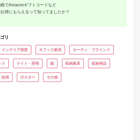
税でAmazonギフトコードなど
がお得にもらえるって知ってましたか？
るさとチョイ
出典：ふるさとチョイ
出典：JALふるさと納税
出典：auPAYふるさと
ス
ス
海南市
北海道 旭川市
岐阜県 高山市
岐阜県 高山市
ント傘立て
旭川家具 カンディハ
【高島屋選定品】飛騨
【shirakawa】エン
ウス ガーベラ 丸テー
の家具 WhiteWood チ
トランススツール レ
5.0
ブル φ70(M) 北海道ナ
ェアWOC-1320-W
ッドオーク材 | 飛騨
5.0
5.0
5.0
ゴリ
ラNF
nissin | 張地が選べる
家具 イス スツール 
4,500
400,000
249,000
184,000
日進木工 セミアーム
関 待合室 インテリア
円
寄付金額:
円
寄付金額:
円
寄付金額:
円
チェア 背もたれ オー
飛騨高山 匠館 BL05
インテリア雑貨
オフィス家具
カーテン・ブラインド
ク 曲げ木 無垢材 飛騨
家具 オーク 木製 家具
おしゃれ 人気 おすす
ッド
ライト・照明
鏡
収納家具
収納用品
め 新生活 一人暮らし
国産 木工 飛騨高山
nissin 高島屋
絵画
ポスター
その他
ATNS017
ーブルお
026年