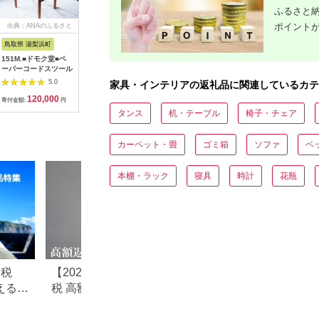
ふるさと納
ポイント
出典：ANAのふるさと
出典：ふるさとプレミ
出典：ふるさとチョイ
出典：ふ
納税
アム
ス
鳥取県 湯梨浜町
福岡県 糸島市
岐阜県 安八町
和歌山県 
151M.■ドモク堂■ペ
木製 ランプ シェード
[№5331-0121]野球道
ブリリア
ーパーコードスツール
CRACK 《糸島》
具収納ラック バット
【DOUBLE=DOUBLE
スタンド ソフトボー
5.0
5.0
5.0
家具・インテリアの返礼品に関連しているカテ
FURNITURE（ダブル
ル
120,000
46,000
48,000
7
ダブルファニチャ
寄付金額:
円
寄付金額:
円
寄付金額:
円
寄付金額:
ー）】 [APE010]
タンス
机・テーブル
椅子・チェア
カーペット・畳
ゴミ箱
ソファ
ベ
本棚・ラック
寝具
時計
花瓶
納税
【2026年最新】ふるさと納
ふるさと納税のテ
えるお
税 高額返礼品ランキング｜
すすめランキング【2
10万円〜100万円超の豪華
最新版】