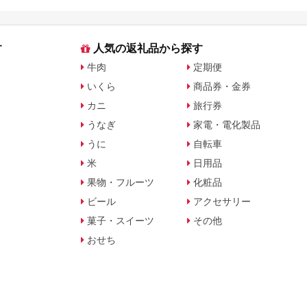
返礼品を比較
す
人気の返礼品から探す
牛肉
定期便
いくら
商品券・金券
カニ
旅行券
うなぎ
家電・電化製品
うに
自転車
米
日用品
果物・フルーツ
化粧品
ビール
アクセサリー
菓子・スイーツ
その他
おせち