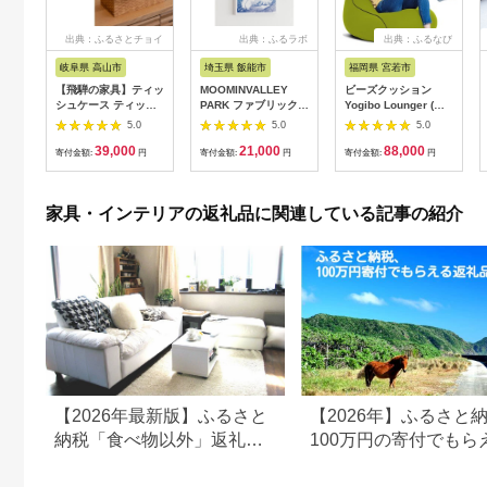
出典：ふるさとチョイ
出典：ふるラボ
出典：ふるなび
ス
岐阜県 高山市
埼玉県 飯能市
福岡県 宮若市
【飛騨の家具】ティッ
MOOMINVALLEY
ビーズクッション
シュケース ティッシ
PARK ファブリックパ
Yogibo Lounger (ヨ
ュ（杉）AC971| 木製
ネルSサイズ（夜の
ギボー ラウンジャー)
5.0
5.0
5.0
木 木目 天然木 ウッド
森）[52211013]
ライムグリーン
39,000
21,000
88,000
杉 スギ シンプル ティ
[M352-1GR]
寄付金額:
円
寄付金額:
円
寄付金額:
円
ッシュ ボックス リビ
ング ダイニング 飛騨
家具 飛騨産業 CG042
家具・インテリアの返礼品に関連している記事の紹介
【2026年最新版】ふるさと
【2026年】ふるさと
納税「食べ物以外」返礼品
100万円の寄付でもら
の還元率ランキング！
すすめ返礼品！