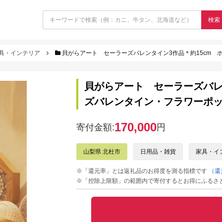
検索
具・インテリア
貝がらアート セーラーズバレンタイン3作品＊約15cm ホワ
貝がらアート セーラーズバレ
ズバレンタイン・フラワーポット・
170,000
寄付金額:
円
山梨県 北杜市
日用品・雑貨
家具・イ
※「還元率」とは返礼品のお得度を測る指標です
（還
※「控除上限額」の範囲内で寄付するとお得にふるさ