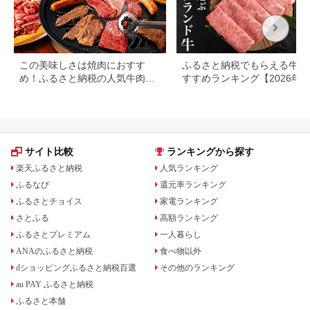
この美味しさは焼肉におすす
ふるさと納税でもらえる牛肉
め！ふるさと納税の人気牛肉還
すすめランキング【2026年
元率ランキング
版】還元率・用途別で徹底比
サイト比較
ランキングから探す
楽天ふるさと納税
人気ランキング
ふるなび
還元率ランキング
ふるさとチョイス
家電ランキング
さとふる
高額ランキング
ふるさとプレミアム
一人暮らし
ANAのふるさと納税
食べ物以外
dショッピングふるさと納税百選
その他のランキング
au PAY ふるさと納税
ふるさと本舗