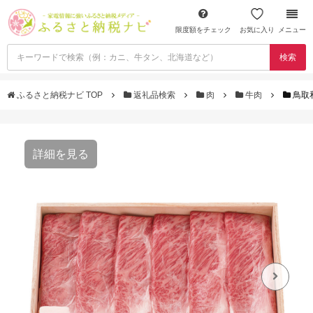
限度額をチェック
お気に入り
メニュー
検索
ふるさと納税ナビ TOP
返礼品検索
肉
牛肉
鳥取
詳細を見る