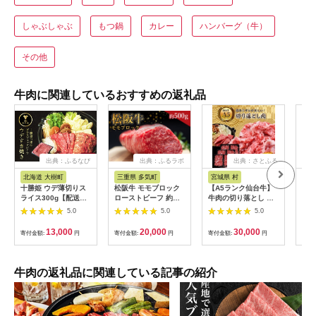
しゃぶしゃぶ
もつ鍋
カレー
ハンバーグ（牛）
その他
牛肉に関連しているおすすめの返礼品
出典：ふるなび
出典：ふるラボ
出典：さとふる
出
北海道 大樹町
三重県 多気町
宮城県 村
岐
十勝姫 ウデ薄切りス
松阪牛 モモブロック
【A5ランク仙台牛】
【ふ
ライス300g【配送不
ローストビーフ 約
牛肉の切り落とし 合
月定
可地域：離島】
500g 国産牛 和牛 ブ
計1.8kg(300g×6) 小
ャト
5.0
5.0
5.0
【1397674】
ランド牛 JGAP家
分けで使い勝手も◎
450
畜・畜産物 農場
蔵便
13,000
20,000
30,000
寄付金額:
円
寄付金額:
円
寄付金額:
円
寄付
HACCP認証農場 牛肉
可地
肉 高級 人気 おすすめ
【4
神戸牛 近江牛 に並ぶ
日本三大和牛 松阪 松
牛肉の返礼品に関連している記事の紹介
坂牛 松坂 モモ ビーフ
シチュー カレー 霜降
り 三重県 多気町 SS-
32