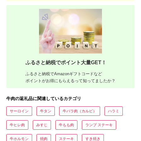
ふるさと納税でポイント大量GET！
ふるさと納税でAmazonギフトコードなど
ポイントがお得にもらえるって知ってましたか？
牛肉の返礼品に関連しているカテゴリ
サーロイン
牛タン
牛バラ肉（カルビ）
ハラミ
牛ヒレ肉
みすじ
牛もも肉
ランプ ステーキ
牛ホルモン
焼肉
ステーキ
すき焼き