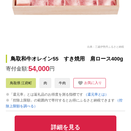
出典：三越伊勢丹ふるさと納税
鳥取和牛オレイン55 すき焼用 肩ロース400g
54,000
寄付金額:
円
お気に入り
鳥取県 江府町
肉
牛肉
※「還元率」とは返礼品のお得度を測る指標です
（還元率とは）
※「控除上限額」の範囲内で寄付するとお得にふるさと納税できます
（控
除上限額を調べる）
詳細を見る