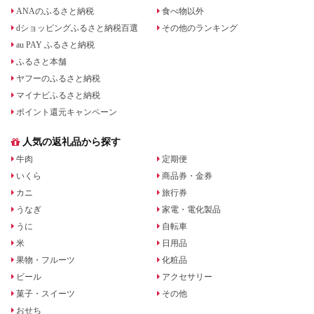
ANAのふるさと納税
食べ物以外
dショッピングふるさと納税百選
その他のランキング
au PAY ふるさと納税
ふるさと本舗
ヤフーのふるさと納税
マイナビふるさと納税
ポイント還元キャンペーン
人気の返礼品から探す
牛肉
定期便
いくら
商品券・金券
カニ
旅行券
うなぎ
家電・電化製品
うに
自転車
米
日用品
果物・フルーツ
化粧品
ビール
アクセサリー
菓子・スイーツ
その他
おせち