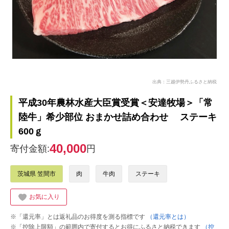
出典：三越伊勢丹ふるさと納税
平成30年農林水産大臣賞受賞＜安達牧場＞「常
陸牛」希少部位 おまかせ詰め合わせ ステーキ
600ｇ
40,000
寄付金額:
円
茨城県 笠間市
肉
牛肉
ステーキ
お気に入り
※「還元率」とは返礼品のお得度を測る指標です
（還元率とは）
※「控除上限額」の範囲内で寄付するとお得にふるさと納税できます
（控