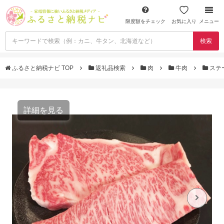
限度額をチェック
お気に入り
メニュー
検索
ふるさと納税ナビ TOP
返礼品検索
肉
牛肉
ステ
詳細を見る