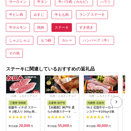
サーロイン
牛タン
牛バラ肉（カルビ）
ハラミ
牛ヒレ肉
みすじ
牛もも肉
ランプ ステーキ
牛ホルモン
焼肉
ステーキ
すき焼き
しゃぶしゃぶ
もつ鍋
カレー
ハンバーグ（牛）
その他
ステーキに関連しているおすすめの返礼品
出典：ふるさとチョイ
出典：ふるさとチョイ
出典：ふるさとチョイ
出
ス
ス
ス
三重県 明和町
兵庫県 神戸市
沖縄県 石垣市
鹿
松阪牛 イチボ ステー
【冷蔵便】神戸牛 柔
TA-2 石垣牛サーロイ
【 
キ 2枚入り 300g 肉
らか赤身ステーキ
ンステーキ200g×2枚
】【
牛 牛肉 和牛 ブランド
200g×3枚
児島
5.0
5.0
5.0
牛 高級 国産 霜降り
便 K
冷凍 ふるさと 人気 ス
20,000
55,000
40,000
寄付金額:
円
寄付金額:
円
寄付金額:
円
寄付
テーキ 焼肉 濃厚 希少