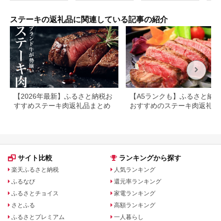
やわらか やわらかい
赤身 2枚 モモ モモ肉
J10
ステーキの返礼品に関連している記事の紹介
【2026年最新】ふるさと納税お
【A5ランクも】ふるさと納
すすめステーキ肉返礼品まとめ
おすすめのステーキ肉返礼品
とめ
サイト比較
ランキングから探す
楽天ふるさと納税
人気ランキング
ふるなび
還元率ランキング
ふるさとチョイス
家電ランキング
さとふる
高額ランキング
ふるさとプレミアム
一人暮らし