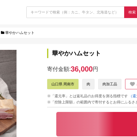
検索
華やかハムセット
華やかハムセット
36,000
寄付金額:
円
山口県 周南市
肉
肉加工品
※「還元率」とは返礼品のお得度を測る指標です
（還
※「控除上限額」の範囲内で寄付するとお得にふるさ