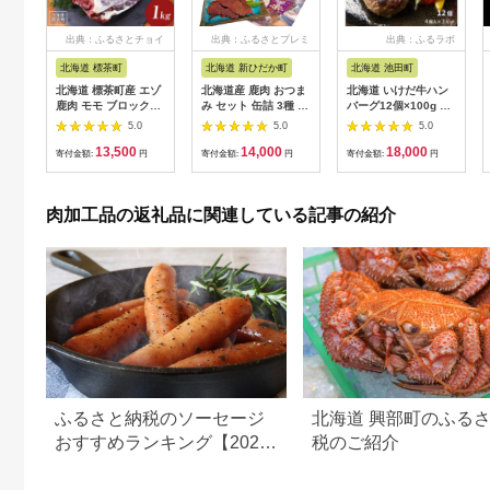
出典：ふるさとチョイ
出典：ふるさとプレミ
出典：ふるラボ
ス
アム
北海道 標茶町
北海道 新ひだか町
北海道 池田町
北海道 標茶町産 エゾ
北海道産 鹿肉 おつま
北海道 いけだ牛ハン
鹿肉 モモ ブロック
み セット 缶詰 3種 計
バーグ12個×100g 計
1kg【 肉 にく 鹿肉 ジ
6缶 ＆ ジャーキー 1
1200g 冷凍 小分け 池
5.0
5.0
5.0
ビエ BBQ バーベキュ
種
田牛 テレビで紹介 ブ
13,500
14,000
18,000
ー グルメ ヘルシー 高
ランド牛 牛肉 お肉 北
寄付金額:
円
寄付金額:
円
寄付金額:
円
タンパク 標茶町 北海
海道牛 国産 ハンバー
道 】
グ 牛肉100％
肉加工品の返礼品に関連している記事の紹介
ふるさと納税のソーセージ
北海道 興部町のふる
おすすめランキング【2026
税のご紹介
年最新版】