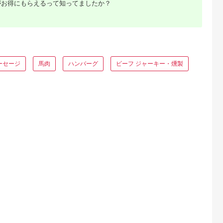
がお得にもらえるって知ってましたか？
典：ふるラボ
出典：ふるラボ
出典：ふるなび
出典：ふるさとパレ
陽町
兵庫県 多可町
静岡県 浜松市
福岡県 新宮町
ソーセージ
「リーガロイヤルホテ
浜松発！いえやす自慢
AA419.黒毛和牛
インナー 地鶏
ル」グリルビーフハン
の浜松餃子 4種を楽
100%ハンバーグ（
 惣菜 冷凍
バーグ5個 [KIK-443]
しむバラエティーセッ
130g×4Pセット）
5.0
5.0
5.0
5.0
[842]
ト ぎょうざ ギョーザ
ーセージ
馬肉
ハンバーグ
ビーフ ジャーキー・燻製
0,000
17,000
10,000
11,000
円
寄付金額:
円
寄付金額:
円
寄付金額:
円
るさと納