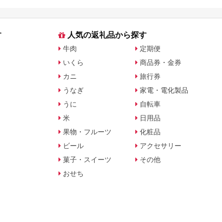
す
人気の返礼品から探す
牛肉
定期便
いくら
商品券・金券
カニ
旅行券
うなぎ
家電・電化製品
うに
自転車
米
日用品
果物・フルーツ
化粧品
ビール
アクセサリー
菓子・スイーツ
その他
おせち