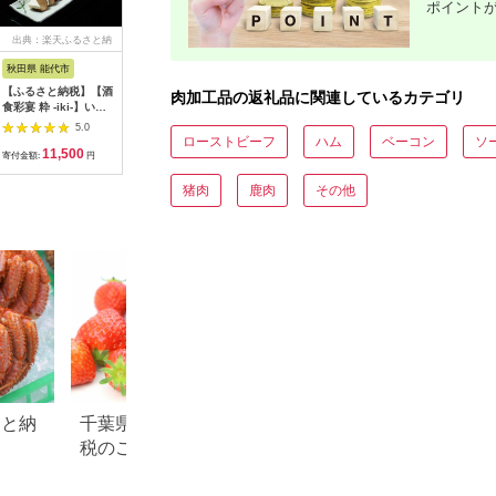
ポイント
出典：楽天ふるさと納
出典：JALふるさと納税
出典：ふるさとプレミ
出
税
アム
秋田県 能代市
北海道 岩見沢市
北海道 赤平市
徳島県 海
【ふるさと納税】【酒
贈答用 ハム・ソーセ
たきもとのしゃぶしゃ
阿波尾鶏 
肉加工品の返礼品に関連しているカテゴリ
食彩宴 粋 -iki-】いぶ
ージギフトセット「北
ぶ用ラム肉500g×2パ
20本 ウ
りがっことクリームチ
の国から」北海道物語
ック（計1kg） 羊肉
国産 洋風
5.0
5.0
5.0
ーズの味噌漬け 8枚入
【KDS-300】ギフト
ラム肉
ローストビーフ
ハム
ベーコン
ソ
11,500
10,000
19,000
1
り×3パック 惣菜 漬物
プレゼント お中元 お
寄付金額:
円
寄付金額:
円
寄付金額:
円
寄付金額:
ご当地グルメ つまみ
歳暮 贈り物 季節 限定
お酒のあて お届
丸大食品
猪肉
鹿肉
その他
け：入金確認後、2週
間～1か月程度でお届
けします。※在庫状況
によってお待ちいただ
く場合がございます。
さと納
千葉県 東庄町のふるさと納
徳島県 石井町のふ
税のご紹介
税のご紹介