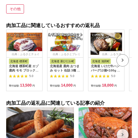
その他
肉加工品に関連しているおすすめの返礼品
出典：ふるさとチョイ
出典：ふるさとプレミ
出典：ふるラボ
出
ス
アム
北海道 標茶町
北海道 新ひだか町
北海道 池田町
秋
北海道 標茶町産 エゾ
北海道産 鹿肉 おつま
北海道 いけだ牛ハン
【ふ
鹿肉 モモ ブロック
み セット 缶詰 3種 計
バーグ12個×100g 計
食彩
1kg【 肉 にく 鹿肉 ジ
6缶 ＆ ジャーキー 1
1200g 冷凍 小分け 池
りが
5.0
5.0
5.0
ビエ BBQ バーベキュ
種
田牛 テレビで紹介 ブ
ーズ
ー グルメ ヘルシー 高
ランド牛 牛肉 お肉 北
り×
13,500
14,000
18,000
寄付金額:
円
寄付金額:
円
寄付金額:
円
寄付
タンパク 標茶町 北海
海道牛 国産 ハンバー
ご当
道 】
グ 牛肉100％
お
け：
間～
肉加工品の返礼品に関連している記事の紹介
けし
によ
く場