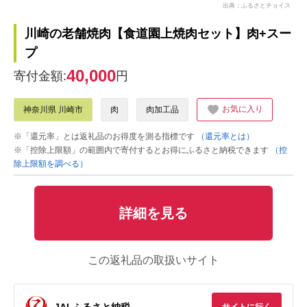
出典：ふるさとチョイス
川崎の老舗焼肉【食道園上焼肉セット】肉+スー
プ
40,000
寄付金額:
円
お気に入り
神奈川県 川崎市
肉
肉加工品
※「還元率」とは返礼品のお得度を測る指標です
（還元率とは）
※「控除上限額」の範囲内で寄付するとお得にふるさと納税できます
（控
除上限額を調べる）
詳細を見る
この返礼品の取扱いサイト
JALふるさと納税