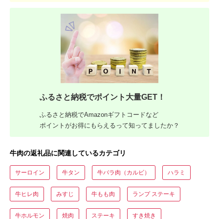
ふるさと納税でポイント大量GET！
ふるさと納税でAmazonギフトコードなど
ポイントがお得にもらえるって知ってましたか？
牛肉の返礼品に関連しているカテゴリ
サーロイン
牛タン
牛バラ肉（カルビ）
ハラミ
牛ヒレ肉
みすじ
牛もも肉
ランプ ステーキ
牛ホルモン
焼肉
ステーキ
すき焼き