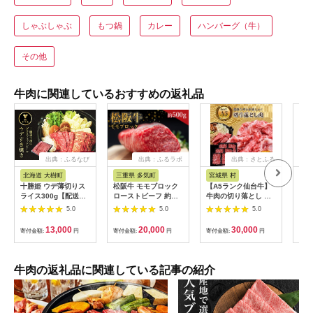
しゃぶしゃぶ
もつ鍋
カレー
ハンバーグ（牛）
その他
牛肉に関連しているおすすめの返礼品
出典：ふるなび
出典：ふるラボ
出典：さとふる
出
北海道 大樹町
三重県 多気町
宮城県 村
岐
十勝姫 ウデ薄切りス
松阪牛 モモブロック
【A5ランク仙台牛】
【ふ
ライス300g【配送不
ローストビーフ 約
牛肉の切り落とし 合
月定
可地域：離島】
500g 国産牛 和牛 ブ
計1.8kg(300g×6) 小
ャト
5.0
5.0
5.0
【1397674】
ランド牛 JGAP家
分けで使い勝手も◎
450
畜・畜産物 農場
蔵便
13,000
20,000
30,000
寄付金額:
円
寄付金額:
円
寄付金額:
円
寄付
HACCP認証農場 牛肉
可地
肉 高級 人気 おすすめ
【4
神戸牛 近江牛 に並ぶ
日本三大和牛 松阪 松
牛肉の返礼品に関連している記事の紹介
坂牛 松坂 モモ ビーフ
シチュー カレー 霜降
り 三重県 多気町 SS-
32