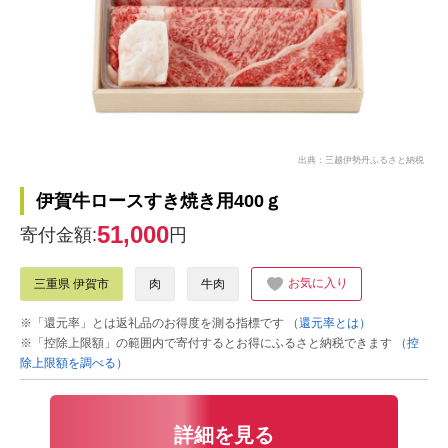
出典：三越伊勢丹ふるさと納税
伊賀牛ロースすき焼き用400ｇ
51,000
寄付金額:
円
お気に入り
三重県 伊賀市
肉
牛肉
※「還元率」とは返礼品のお得度を測る指標です
（還元率とは）
※「控除上限額」の範囲内で寄付するとお得にふるさと納税できます
（控
除上限額を調べる）
詳細を見る