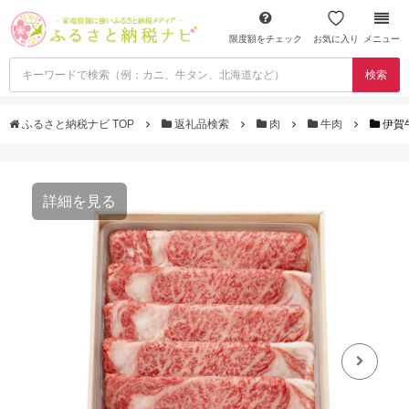
限度額をチェック
お気に入り
メニュー
検索
ふるさと納税ナビ TOP
返礼品検索
肉
牛肉
伊賀
詳細を見る