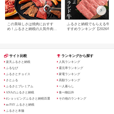
この美味しさは焼肉におすす
ふるさと納税でもらえる牛肉
め！ふるさと納税の人気牛肉還
すすめランキング【2026年
元率ランキング
版】還元率・用途別で徹底比
サイト比較
ランキングから探す
楽天ふるさと納税
人気ランキング
ふるなび
還元率ランキング
ふるさとチョイス
家電ランキング
さとふる
高額ランキング
ふるさとプレミアム
一人暮らし
ANAのふるさと納税
食べ物以外
dショッピングふるさと納税百選
その他のランキング
au PAY ふるさと納税
ふるさと本舗