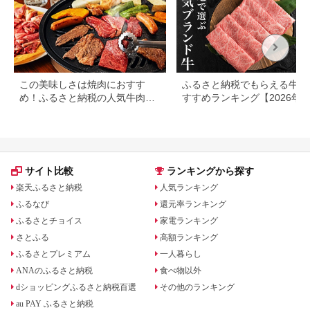
り 三重県 多気町 SS-
32
この美味しさは焼肉におすす
ふるさと納税でもらえる牛肉
め！ふるさと納税の人気牛肉還
すすめランキング【2026年
元率ランキング
版】還元率・用途別で徹底比
サイト比較
ランキングから探す
楽天ふるさと納税
人気ランキング
ふるなび
還元率ランキング
ふるさとチョイス
家電ランキング
さとふる
高額ランキング
ふるさとプレミアム
一人暮らし
ANAのふるさと納税
食べ物以外
dショッピングふるさと納税百選
その他のランキング
au PAY ふるさと納税