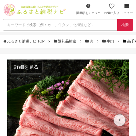
限度額をチェック
お気に入り
メニュー
検索
ふるさと納税ナビ TOP
返礼品検索
肉
牛肉
高千
詳細を見る