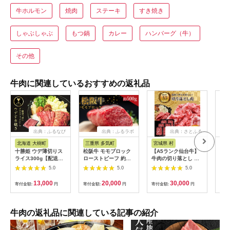
牛ホルモン
焼肉
ステーキ
すき焼き
しゃぶしゃぶ
もつ鍋
カレー
ハンバーグ（牛）
その他
牛肉に関連しているおすすめの返礼品
出典：ふるなび
出典：ふるラボ
出典：さとふる
出
北海道 大樹町
三重県 多気町
宮城県 村
岐
十勝姫 ウデ薄切りス
松阪牛 モモブロック
【A5ランク仙台牛】
【ふ
ライス300g【配送不
ローストビーフ 約
牛肉の切り落とし 合
月定
可地域：離島】
500g 国産牛 和牛 ブ
計1.8kg(300g×6) 小
ャト
5.0
5.0
5.0
【1397674】
ランド牛 JGAP家
分けで使い勝手も◎
450
畜・畜産物 農場
蔵便
13,000
20,000
30,000
寄付金額:
円
寄付金額:
円
寄付金額:
円
寄付
HACCP認証農場 牛肉
可地
肉 高級 人気 おすすめ
【4
神戸牛 近江牛 に並ぶ
日本三大和牛 松阪 松
牛肉の返礼品に関連している記事の紹介
坂牛 松坂 モモ ビーフ
シチュー カレー 霜降