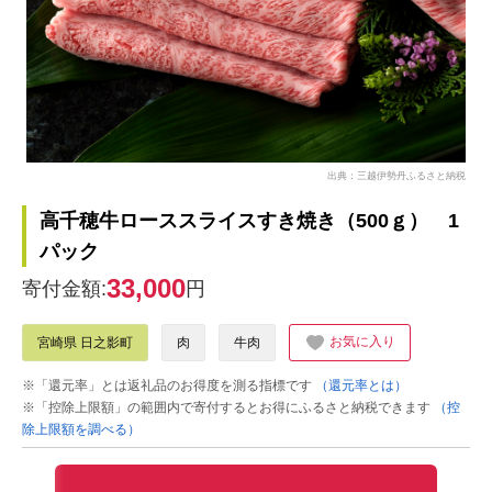
出典：三越伊勢丹ふるさと納税
高千穂牛ローススライスすき焼き（500ｇ） 1
パック
33,000
寄付金額:
円
お気に入り
宮崎県 日之影町
肉
牛肉
※「還元率」とは返礼品のお得度を測る指標です
（還元率とは）
※「控除上限額」の範囲内で寄付するとお得にふるさと納税できます
（控
除上限額を調べる）