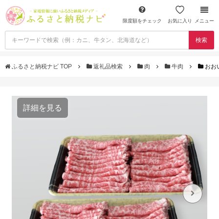
限度額をチェック
お気に入り
メニュー
検索
ふるさと納税ナビ TOP
返礼品検索
肉
牛肉
おお
詳細を見る