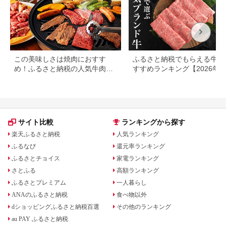
この美味しさは焼肉におすす
ふるさと納税でもらえる牛肉
め！ふるさと納税の人気牛肉還
すすめランキング【2026年
元率ランキング
版】還元率・用途別で徹底比
サイト比較
ランキングから探す
楽天ふるさと納税
人気ランキング
ふるなび
還元率ランキング
ふるさとチョイス
家電ランキング
さとふる
高額ランキング
ふるさとプレミアム
一人暮らし
ANAのふるさと納税
食べ物以外
dショッピングふるさと納税百選
その他のランキング
au PAY ふるさと納税