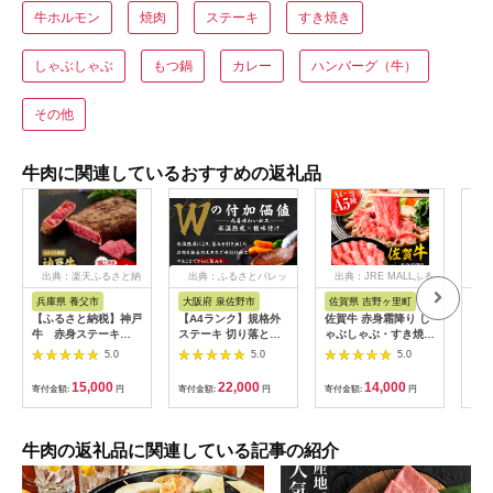
牛ホルモン
焼肉
ステーキ
すき焼き
しゃぶしゃぶ
もつ鍋
カレー
ハンバーグ（牛）
その他
牛肉に関連しているおすすめの返礼品
出典：楽天ふるさと納
出典：ふるさとパレッ
出典：JRE MALLふる
税
ト
さと納税
兵庫県 養父市
大阪府 泉佐野市
佐賀県 吉野ヶ里町
佐
【ふるさと納税】神戸
【A4ランク】規格外
佐賀牛 赤身霜降り し
秘伝
牛 赤身ステーキ
ステーキ 切り落とし
ゃぶしゃぶ・すき焼き
り)
(200g/300g/400g/55
800g【スピード発送
用 600g 吉野ヶ里町
テー
5.0
5.0
5.0
0g/1200g)_ 神戸牛 神
黒毛和牛 リブロース
[FDB064]
戸ビーフ 黒毛和牛 ス
サーロイン 訳あり サ
15,000
22,000
14,000
寄付金額:
円
寄付金額:
円
寄付金額:
円
寄付
テーキ 赤身肉 牛肉 和
イズ不揃い すてーき
牛 ブランド牛 高級肉
氷温熟成×極味付け】
国産牛 ギフト 贈答用
mrz0460
プレゼント 焼肉 グル
牛肉の返礼品に関連している記事の紹介
メ 送料無料 【配送不
可地域：離島】
【G1440980】