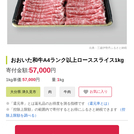
出典：三越伊勢丹ふるさと納税
おおいた和牛A4ランク以上ローススライス1kg
57,000
寄付金額:
円
1kg単価:
57,000
円
量:
1
kg
お気に入り
大分県 津久見市
肉
牛肉
※「還元率」とは返礼品のお得度を測る指標です
（還元率とは）
※「控除上限額」の範囲内で寄付するとお得にふるさと納税できます
（控
除上限額を調べる）