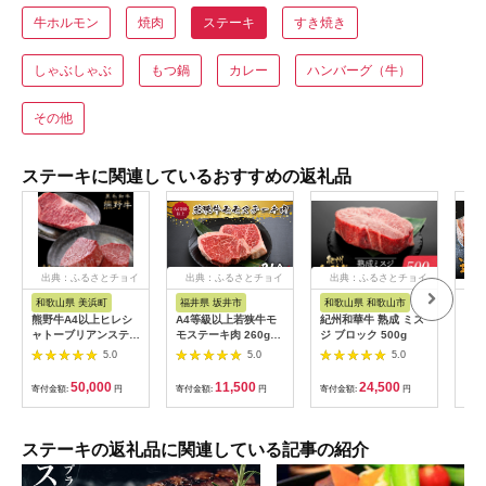
牛ホルモン
焼肉
ステーキ
すき焼き
しゃぶしゃぶ
もつ鍋
カレー
ハンバーグ（牛）
その他
ステーキに関連しているおすすめの返礼品
出典：ふるさとチョイ
出典：ふるさとチョイ
出典：ふるさとチョイ
ス
ス
ス
和歌山県 美浜町
福井県 坂井市
和歌山県 和歌山市
滋
熊野牛A4以上ヒレシ
A4等級以上若狭牛モ
紀州和華牛 熟成 ミス
近江
ャトーブリアンステー
モステーキ肉 260g
ジ ブロック 500g
キ5
キ100g×2枚＆霜降り
【若狭牛 もも肉 モモ
大助
5.0
5.0
5.0
サーロインステーキ
肉 ステーキ A4 等級
180g×2枚 ※着日指定
国産和牛 黒毛和牛 黒
50,000
11,500
24,500
寄付金額:
円
寄付金額:
円
寄付金額:
円
寄付
不可
毛和種 ブランド牛 和
牛 肉 牛 牛肉 坂井市
福井県産 国産 冷凍】
[A-10701]
ステーキの返礼品に関連している記事の紹介