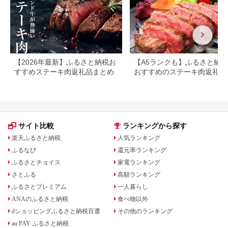
【2026年最新】ふるさと納税お
【A5ランクも】ふるさと納
すすめステーキ肉返礼品まとめ
おすすめのステーキ肉返礼品
とめ
サイト比較
ランキングから探す
楽天ふるさと納税
人気ランキング
ふるなび
還元率ランキング
ふるさとチョイス
家電ランキング
さとふる
高額ランキング
ふるさとプレミアム
一人暮らし
ANAのふるさと納税
食べ物以外
dショッピングふるさと納税百選
その他のランキング
au PAY ふるさと納税