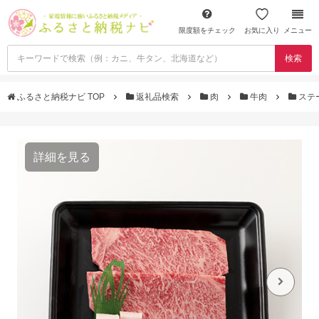
限度額をチェック
お気に入り
メニュー
検索
ふるさと納税ナビ TOP
返礼品検索
肉
牛肉
ステ
詳細を見る