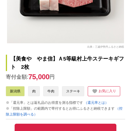
出典：三越伊勢丹ふるさと納税
【美食や やま信】Ａ5等級村上牛ステーキギフ
ト 2枚
75,000
寄付金額:
円
お気に入り
新潟県
肉
牛肉
ステーキ
※「還元率」とは返礼品のお得度を測る指標です
（還元率とは）
※「控除上限額」の範囲内で寄付するとお得にふるさと納税できます
（控
除上限額を調べる）