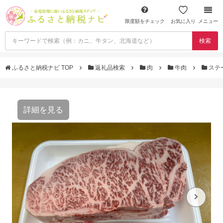
限度額をチェック
お気に入り
メニュー
検索
ふるさと納税ナビ TOP
返礼品検索
肉
牛肉
ステ
詳細を見る