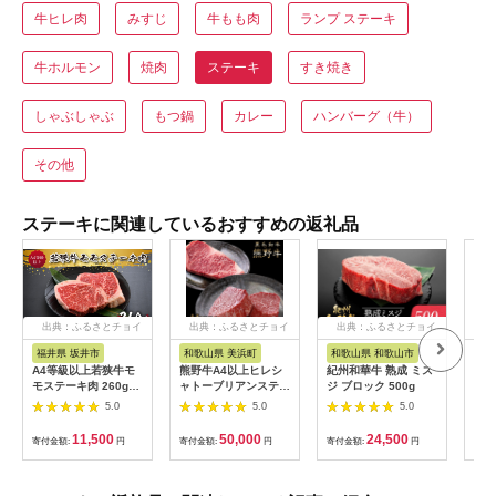
牛ヒレ肉
みすじ
牛もも肉
ランプ ステーキ
牛ホルモン
焼肉
ステーキ
すき焼き
しゃぶしゃぶ
もつ鍋
カレー
ハンバーグ（牛）
その他
ステーキに関連しているおすすめの返礼品
出典：ふるさとチョイ
出典：ふるさとチョイ
出典：ふるさとチョイ
出
ス
ス
ス
福井県 坂井市
和歌山県 美浜町
和歌山県 和歌山市
岐
A4等級以上若狭牛モ
熊野牛A4以上ヒレシ
紀州和華牛 熟成 ミス
岐阜
モステーキ肉 260g
ャトーブリアンステー
ジ ブロック 500g
ロイ
【若狭牛 もも肉 モモ
キ100g×2枚＆霜降り
35
5.0
5.0
5.0
肉 ステーキ A4 等級
サーロインステーキ
国産和牛 黒毛和牛 黒
180g×2枚 ※着日指定
11,500
50,000
24,500
寄付金額:
円
寄付金額:
円
寄付金額:
円
寄付
毛和種 ブランド牛 和
不可
牛 肉 牛 牛肉 坂井市
福井県産 国産 冷凍】
[A-10701]