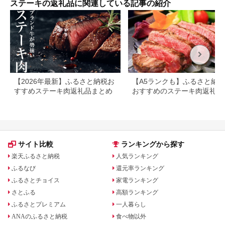
ステーキの返礼品に関連している記事の紹介
【2026年最新】ふるさと納税お
【A5ランクも】ふるさと納
すすめステーキ肉返礼品まとめ
おすすめのステーキ肉返礼品
とめ
サイト比較
ランキングから探す
楽天ふるさと納税
人気ランキング
ふるなび
還元率ランキング
ふるさとチョイス
家電ランキング
さとふる
高額ランキング
ふるさとプレミアム
一人暮らし
ANAのふるさと納税
食べ物以外