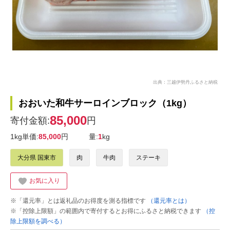
出典：三越伊勢丹ふるさと納税
おおいた和牛サーロインブロック（1kg）
85,000
寄付金額:
円
1kg単価:
85,000
円
量:
1
kg
大分県 国東市
肉
牛肉
ステーキ
お気に入り
※「還元率」とは返礼品のお得度を測る指標です
（還元率とは）
※「控除上限額」の範囲内で寄付するとお得にふるさと納税できます
（控
除上限額を調べる）