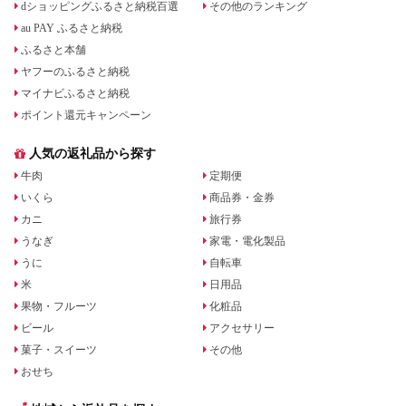
dショッピングふるさと納税百選
その他のランキング
au PAY ふるさと納税
ふるさと本舗
ヤフーのふるさと納税
マイナビふるさと納税
ポイント還元キャンペーン
人気の返礼品から探す
牛肉
定期便
いくら
商品券・金券
カニ
旅行券
うなぎ
家電・電化製品
うに
自転車
米
日用品
果物・フルーツ
化粧品
ビール
アクセサリー
菓子・スイーツ
その他
おせち