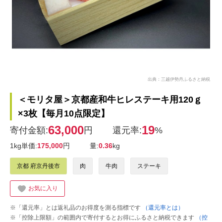
出典：三越伊勢丹ふるさと納税
＜モリタ屋＞京都産和牛ヒレステーキ用120ｇ
×3枚【毎月10点限定】
63,000
19
寄付金額:
円
還元率:
%
1kg単価:
175,000
円
量:
0.36
kg
京都 府京丹後市
肉
牛肉
ステーキ
お気に入り
※「還元率」とは返礼品のお得度を測る指標です
（還元率とは）
※「控除上限額」の範囲内で寄付するとお得にふるさと納税できます
（控