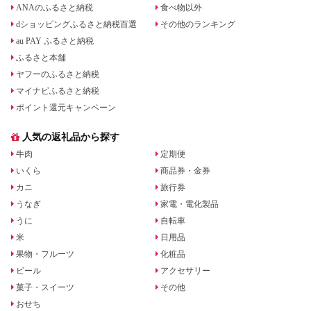
ANAのふるさと納税
食べ物以外
dショッピングふるさと納税百選
その他のランキング
au PAY ふるさと納税
ふるさと本舗
ヤフーのふるさと納税
マイナビふるさと納税
ポイント還元キャンペーン
人気の返礼品から探す
牛肉
定期便
いくら
商品券・金券
カニ
旅行券
うなぎ
家電・電化製品
うに
自転車
米
日用品
果物・フルーツ
化粧品
ビール
アクセサリー
菓子・スイーツ
その他
おせち