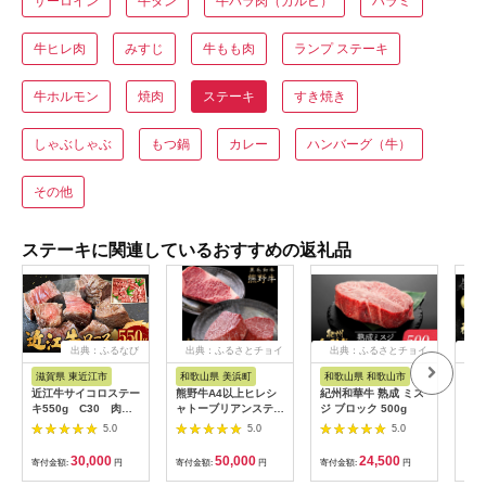
サーロイン
牛タン
牛バラ肉（カルビ）
ハラミ
牛ヒレ肉
みすじ
牛もも肉
ランプ ステーキ
牛ホルモン
焼肉
ステーキ
すき焼き
しゃぶしゃぶ
もつ鍋
カレー
ハンバーグ（牛）
その他
ステーキに関連しているおすすめの返礼品
出典：ふるなび
出典：ふるさとチョイ
出典：ふるさとチョイ
出
ス
ス
滋賀県 東近江市
和歌山県 美浜町
和歌山県 和歌山市
兵
近江牛サイコロステー
熊野牛A4以上ヒレシ
紀州和華牛 熟成 ミス
【冷
キ550g C30 肉の
ャトーブリアンステー
ジ ブロック 500g
ら
大助
キ100g×2枚＆霜降り
200
5.0
5.0
5.0
サーロインステーキ
180g×2枚 ※着日指定
30,000
50,000
24,500
寄付金額:
円
寄付金額:
円
寄付金額:
円
寄付
不可