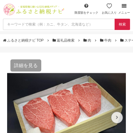
限度額をチェック
お気に入り
メニュー
検索
ふるさと納税ナビ TOP
返礼品検索
肉
牛肉
ステ
詳細を見る