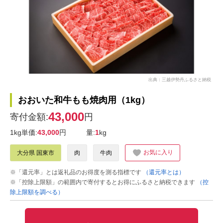
出典：三越伊勢丹ふるさと納税
おおいた和牛もも焼肉用（1kg）
43,000
寄付金額:
円
1kg単価:
43,000
円
量:
1
kg
お気に入り
大分県 国東市
肉
牛肉
※「還元率」とは返礼品のお得度を測る指標です
（還元率とは）
※「控除上限額」の範囲内で寄付するとお得にふるさと納税できます
（控
除上限額を調べる）