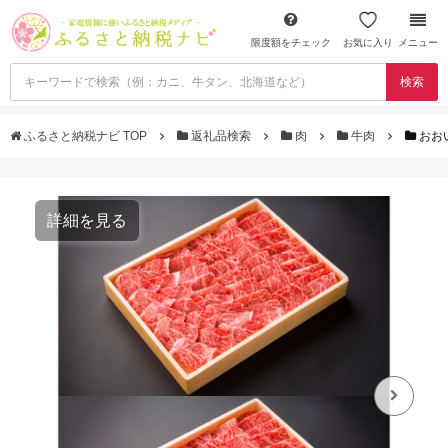
限度額をチェック
お気に入り
メニュー
検索
ふるさと納税ナビ TOP
返礼品検索
肉
牛肉
おお
詳細を見る