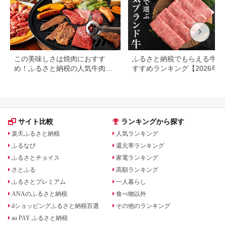
32
この美味しさは焼肉におすす
ふるさと納税でもらえる牛肉
め！ふるさと納税の人気牛肉還
すすめランキング【2026年
元率ランキング
版】還元率・用途別で徹底比
サイト比較
ランキングから探す
楽天ふるさと納税
人気ランキング
ふるなび
還元率ランキング
ふるさとチョイス
家電ランキング
さとふる
高額ランキング
ふるさとプレミアム
一人暮らし
ANAのふるさと納税
食べ物以外
dショッピングふるさと納税百選
その他のランキング
au PAY ふるさと納税