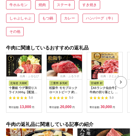
牛ホルモン
焼肉
ステーキ
すき焼き
しゃぶしゃぶ
もつ鍋
カレー
ハンバーグ（牛）
その他
牛肉に関連しているおすすめの返礼品
出典：ふるなび
出典：ふるラボ
出典：さとふる
出
北海道 大樹町
三重県 多気町
宮城県 村
長
十勝姫 ウデ薄切りス
松阪牛 モモブロック
【A5ランク仙台牛】
幻の
ライス300g【配送不
ローストビーフ 約
牛肉の切り落とし 合
肉用
可地域：離島】
500g 国産牛 和牛 ブ
計1.8kg(300g×6) 小
バラ
5.0
5.0
5.0
【1397674】
ランド牛 JGAP家
分けで使い勝手も◎
肉 
畜・畜産物 農場
焼き
13,000
20,000
30,000
寄付金額:
円
寄付金額:
円
寄付金額:
円
寄付
HACCP認証農場 牛肉
限定
肉 高級 人気 おすすめ
信州
神戸牛 近江牛 に並ぶ
日本三大和牛 松阪 松
牛肉の返礼品に関連している記事の紹介
坂牛 松坂 モモ ビーフ
シチュー カレー 霜降
り 三重県 多気町 SS-