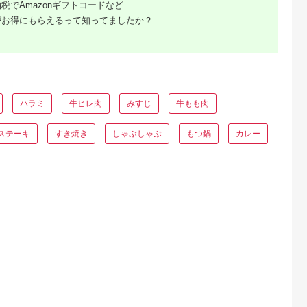
税でAmazonギフトコードなど
がお得にもらえるって知ってましたか？
典：ふるなび
出典：ANAのふるさと
出典：ふるさとチョイ
出典：ふるラ
納税
ス
河江市
兵庫県 西脇市
山形県 新庄市
北海道 滝川市
日以内配
ひょうごの食材 こだ
4等級以上 山形牛 切
「あか牛」 神内和牛
 ユッケ
わりカレーセット６種
り落とし（ばら、う
の切り落とし(1キロ)
g×3個) タレ
【そらとぶじゅうた
で）700g にく 肉 お
滝川産玉ねぎを使用
5.0
5.0
5.0
5.0
肉 牛肉 生
ん】 14-21
肉 牛肉 山形県 新庄市
た特製タレ付き
3,000
14,000
18,000
12,000
山形 《幸せを
F3S-2105
円
寄付金額:
円
寄付金額:
円
寄付金額:
円
ハラミ
牛ヒレ肉
みすじ
牛もも肉
13-D-
ステーキ
すき焼き
しゃぶしゃぶ
もつ鍋
カレー
ふるさと
ング｜高
ャンル別