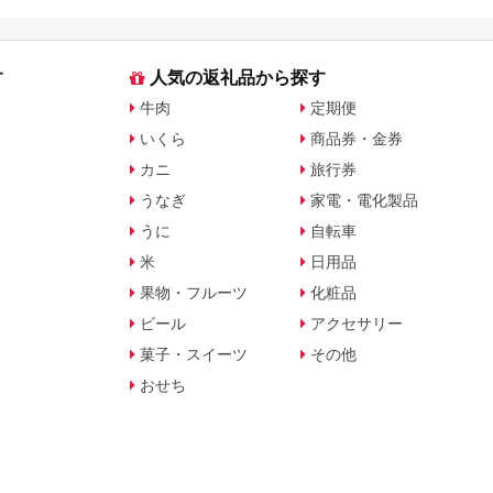
に比較
す
人気の返礼品から探す
牛肉
定期便
いくら
商品券・金券
カニ
旅行券
うなぎ
家電・電化製品
うに
自転車
米
日用品
果物・フルーツ
化粧品
ビール
アクセサリー
菓子・スイーツ
その他
おせち