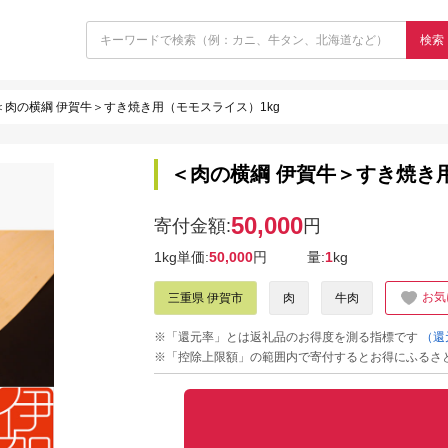
検索
＜肉の横綱 伊賀牛＞すき焼き用（モモスライス）1kg
＜肉の横綱 伊賀牛＞すき焼き用
50,000
寄付金額:
円
1kg単価:
50,000
円
量:
1
kg
お気
三重県 伊賀市
肉
牛肉
※「還元率」とは返礼品のお得度を測る指標です
（還
※「控除上限額」の範囲内で寄付するとお得にふるさ