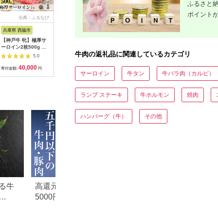
ふるさと納
ポイント
出典：ふるなび
出典：ふるなび
出典：JALふるさと納税
出
兵庫県 西脇市
佐賀県 上峰町
宮崎県 宮崎市
山形県 寒
【神戸牛 牝】極厚サ
秘伝のタレ漬け!(訳あ
【数量限定】畜産農家
【30営業
ーロイン2枚500g 【7
り)牛ヒレサイコロス
応援！宮崎県産黒毛和
送】幸生牛
牛肉の返礼品に関連しているカテゴリ
営業日以内に発送】
テーキ 1000g
牛ロースステーキ
150g（50
5.0
5.0
5.0
(kawagishi-24)
250g×2｜牛肉 肉 お
付 ユッケ 
40,000
10,000
17,000
1
肉 精肉 国産牛 黒毛和
食 希少 
寄付金額:
円
寄付金額:
円
寄付金額:
円
寄付金額:
サーロイン
牛タン
牛バラ肉（カルビ）
牛 和牛 ロースステー
運ぶ牛》 0
キ ステーキ ステーキ
YL057
肉 ステーキ用 ロース
ランプ ステーキ
牛ホルモン
焼肉
焼肉 BBQ お祝い 贈
答 贈り物 ギフト 冷凍
おすすめ 人気
|_M132-091-PU3
ハンバーグ（牛）
その他
る牛
高還元率！ふるさと納税
【2026年版】楽天
5000円以下でおすすめ牛肉
納税 還元率ランキ
元率・
＆豚肉ランキング！
還元率返礼品をジ