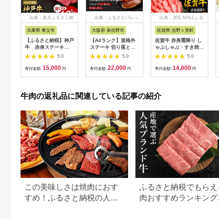
出典：楽天ふるさと納
出典：ふるさとパレッ
出典：JRE MALLふる
税
ト
さと納税
兵庫県 養父市
大阪府 泉佐野市
佐賀県 吉野ヶ里町
【ふるさと納税】神戸
【A4ランク】規格外
佐賀牛 赤身霜降り し
牛 赤身ステーキ
ステーキ 切り落とし
ゃぶしゃぶ・すき焼き
(200g/300g/400g/55
800g【スピード発送
用 600g 吉野ヶ里町
5.0
5.0
5.0
0g/1200g)_ 神戸牛 神
黒毛和牛 リブロース
[FDB064]
15,000
22,000
14,000
戸ビーフ 黒毛和牛 ス
サーロイン 訳あり サ
寄付金額:
円
寄付金額:
円
寄付金額:
円
テーキ 赤身肉 牛肉 和
イズ不揃い すてーき
牛 ブランド牛 高級肉
氷温熟成×極味付け】
国産牛 ギフト 贈答用
mrz0460
牛肉の返礼品に関連している記事の紹介
プレゼント 焼肉 グル
メ 送料無料 【配送不
可地域：離島】
【G1440980】
この美味しさは焼肉におす
ふるさと納税でもらえ
すめ！ふるさと納税の人気
肉おすすめランキング
牛肉還元率ランキング
【2026年最新版】還