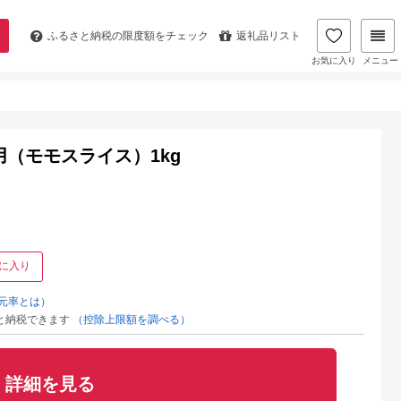
ふるさと納税の
限度額をチェック
返礼品リスト
お気に入り
メニュー
（モモスライス）1kg
に入り
元率とは）
と納税できます
（控除上限額を調べる）
詳細を見る