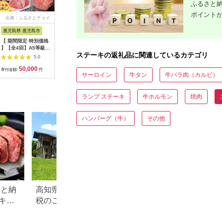
ふるさと納
ポイント
出典：ふるさとチョイ
出典：ふるさとチョイ
出典：ふるさとチョイ
出典：ふ
ス
ス
ス
鹿児島県 鹿児島市
沖縄県 石垣市
三重県 明和町
北海道 白
【 期間限定 特別価格
TA-2 石垣牛サーロイ
松阪牛 イチボ ステー
北海道 白
】【全4回】A5等級鹿
ンステーキ200g×2枚
キ 2枚入り 300g 肉
牛 特上 モ
ステーキの返礼品に関連しているカテゴリ
児島黒毛和牛赤身定期
牛 牛肉 和牛 ブランド
テーキ 15
5.0
5.0
5.0
便 K002-T01
牛 高級 国産 霜降り
50,000
40,000
20,000
2
冷凍 ふるさと 人気 ス
寄付金額:
円
寄付金額:
円
寄付金額:
円
寄付金額:
サーロイン
牛タン
牛バラ肉（カルビ）
テーキ 焼肉 濃厚 希少
やわらか やわらかい
赤身 2枚 モモ モモ肉
ランプ ステーキ
牛ホルモン
焼肉
J10
ハンバーグ（牛）
その他
さと納
高知県梼原町のふるさと納
宮崎県小林市のふ
キ肉
税のご紹介
税のご紹介