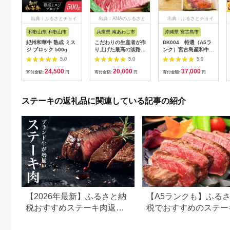
出典：ふるさとチョイ
出典：ANAのふるさと
出典：ふるさとチョイ
ス
納税
ス
和歌山県 和歌山市
兵庫県 南あわじ市
沖縄県 宮古島市
紀州和華牛 熟成 ミス
こだわりの生産者が作
DK004 特選（A5ラ
ジ ブロック 500g
り上げた最高の淡路牛
ンク）宮古島産和牛ミ
サーロイン
スジステーキセット
5.0
5.0
5.0
200g×2（ステーキ）
｜沖縄 宮古島 ふるさ
24,500
20,000
37,000
と納税 おすすめ 人気
寄付金額:
円
寄付金額:
円
寄付金額:
円
肉 母の日 ギフト
ステーキの返礼品に関連している記事の紹介
【2026年最新】ふるさと納
【A5ランクも】ふる
税おすすめステーキ肉返礼
税でおすすめのステー
品まとめ
返礼品まとめ