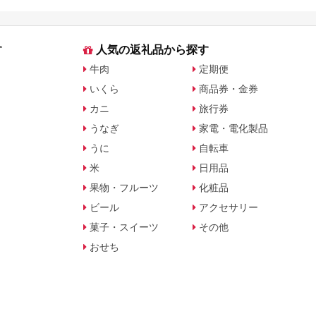
す
人気の返礼品から探す
牛肉
定期便
いくら
商品券・金券
カニ
旅行券
うなぎ
家電・電化製品
うに
自転車
米
日用品
果物・フルーツ
化粧品
ビール
アクセサリー
菓子・スイーツ
その他
おせち