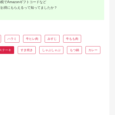
税でAmazonギフトコードなど
がお得にもらえるって知ってましたか？
るさとチョイ
出典：ふるさとチョイ
出典：ふるさとチョイ
出典：ふるさとチョ
ス
ス
ス
老町
山形県 川西町
岡山県 津山市
三重県 松阪市
老産 黒毛和
＜特選米沢牛A-5＞赤
＜将軍牛＞特選ロース
松阪牛 ステーキ カイ
モ 赤身 ス
身ステーキ
ステーキ 500g_ステ
ノミ 200g ( 牛肉 ブ
0ｇ×3枚
800g(100g×8枚)
ーキ 将軍牛 ロースス
ンド牛 高級 和牛 国
5.0
5.0
5.0
5.0
【1203547】
テーキ ロース 500g
牛 松阪牛 松坂牛 ス
1,500
59,000
15,000
10,000
和牛 牛 肉 にく お肉
ーキ カイノミ 希少部
円
寄付金額:
円
寄付金額:
円
寄付金額:
円
ハラミ
牛ヒレ肉
みすじ
牛もも肉
高級肉 贈答用 岡山県
位 牛肉 ステーキ 松
津山市 国産 冷凍 真空
牛 牛肉 カイノミステ
パック 送料無料 ギフ
ーキ 松阪牛 カイノミ
ステーキ
すき焼き
しゃぶしゃぶ
もつ鍋
カレー
ト プレゼント
牛肉 松阪牛 ステーキ
BBQ【1653402】
冷凍 人気 おすすめ 
重県 松阪市 松阪牛 )
【1-243】
るさと納