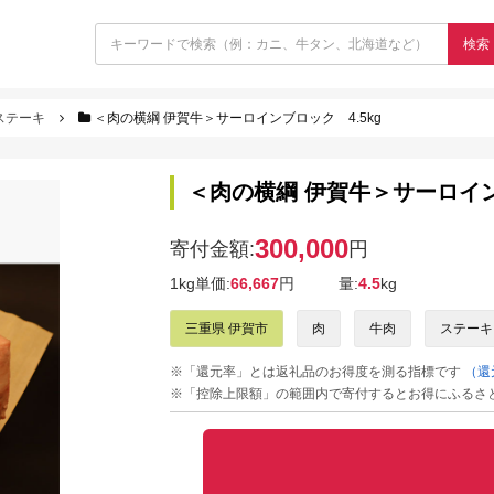
検索
ステーキ
＜肉の横綱 伊賀牛＞サーロインブロック 4.5kg
＜肉の横綱 伊賀牛＞サーロイン
300,000
寄付金額:
円
1kg単価:
66,667
円
量:
4.5
kg
三重県 伊賀市
肉
牛肉
ステーキ
※「還元率」とは返礼品のお得度を測る指標です
（還
※「控除上限額」の範囲内で寄付するとお得にふるさ