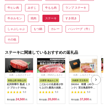
牛ヒレ肉
みすじ
牛もも肉
ランプ ステーキ
牛ホルモン
焼肉
ステーキ
すき焼き
しゃぶしゃぶ
もつ鍋
カレー
ハンバーグ（牛）
その他
ステーキに関連しているおすすめの返礼品
出典：ふるさとチョイ
出典：ANAのふるさと
出典：ふるさとチョイ
出
ス
納税
ス
和歌山県 和歌山市
兵庫県 南あわじ市
沖縄県 宮古島市
鹿
紀州和華牛 熟成 ミス
こだわりの生産者が作
DK004 特選（A5ラ
【 
ジ ブロック 500g
り上げた最高の淡路牛
ンク）宮古島産和牛ミ
】【
サーロイン
スジステーキセット
児島
5.0
5.0
5.0
200g×2（ステーキ）
｜沖縄 宮古島 ふるさ
便 K
と納税 おすすめ 人気
24,500
20,000
37,000
寄付金額:
円
寄付金額:
円
寄付金額:
円
寄付
肉 母の日 ギフト