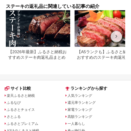
ステーキの返礼品に関連している記事の紹介
【2026年最新】ふるさと納税お
【A5ランクも】ふるさと納
すすめステーキ肉返礼品まとめ
おすすめのステーキ肉返礼品
とめ
サイト比較
ランキングから探す
楽天ふるさと納税
人気ランキング
ふるなび
還元率ランキング
ふるさとチョイス
家電ランキング
さとふる
高額ランキング
ふるさとプレミアム
一人暮らし
ANAのふるさと納税
食べ物以外