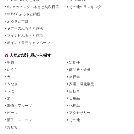
dショッピングふるさと納税百選
その他のランキング
au PAY ふるさと納税
ふるさと本舗
ヤフーのふるさと納税
マイナビふるさと納税
ポイント還元キャンペーン
人気の返礼品から探す
牛肉
定期便
いくら
商品券・金券
カニ
旅行券
うなぎ
家電・電化製品
うに
自転車
米
日用品
果物・フルーツ
化粧品
ビール
アクセサリー
菓子・スイーツ
その他
おせち