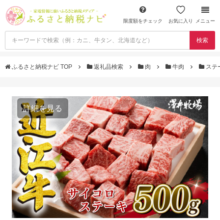
限度額をチェック
お気に入り
メニュー
検索
ふるさと納税ナビ TOP
返礼品検索
肉
牛肉
ステ
詳細を見る