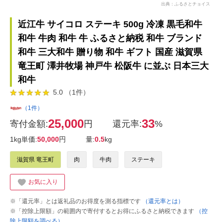
出典：ふるさとチョイス
近江牛 サイコロ ステーキ 500g 冷凍 黒毛和牛
和牛 牛肉 和牛 牛 ふるさと納税 和牛 ブランド
和牛 三大和牛 贈り物 和牛 ギフト 国産 滋賀県
竜王町 澤井牧場 神戸牛 松阪牛 に並ぶ 日本三大
和牛
5.0 （1件）
（1件）
25,000
33
寄付金額:
円
還元率:
%
1kg単価:
50,000
円
量:
0.5
kg
滋賀県 竜王町
肉
牛肉
ステーキ
お気に入り
※「還元率」とは返礼品のお得度を測る指標です
（還元率とは）
※「控除上限額」の範囲内で寄付するとお得にふるさと納税できます
（控
除上限額を調べる）