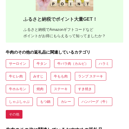
ふるさと納税でポイント大量GET！
ふるさと納税でAmazonギフトコードなど
ポイントがお得にもらえるって知ってましたか？
牛肉のその他の返礼品に関連しているカテゴリ
サーロイン
牛タン
牛バラ肉（カルビ）
ハラミ
牛ヒレ肉
みすじ
牛もも肉
ランプ ステーキ
牛ホルモン
焼肉
ステーキ
すき焼き
しゃぶしゃぶ
もつ鍋
カレー
ハンバーグ（牛）
その他