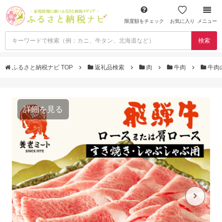
限度額をチェック
お気に入り
メニュー
検索
ふるさと納税ナビ TOP
返礼品検索
肉
牛肉
牛肉
詳細を見る