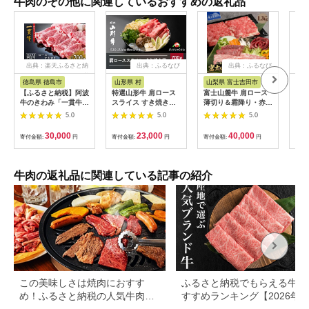
牛肉のその他に関連しているおすすめの返礼品
出典：楽天ふるさと納
出典：ふるなび
出典：ふるなび
出
税
徳島県 徳島市
山形県 村
山梨県 富士吉田市
三重
【ふるさと納税】阿波
特選山形牛 肩ロース
富士山麓牛 肩ロース
松阪
牛のきわみ「一貫牛」
スライス すき焼き用
薄切り＆霜降り・赤身
すき焼
ロース すき焼き 700g
700g 牛肉 黒毛和牛
焼肉セット 牛肉 食べ
5.0
5.0
5.0
| 阿波牛 国産牛 和牛
ja-gnksx700
比べ 計1.3kg 焼肉 す
牛肉 牛 肉 焼肉 ロー
き焼き 国産 精肉 冷凍
30,000
23,000
40,000
寄付金額:
円
寄付金額:
円
寄付金額:
円
寄付
ス ブランド牛 すき焼
送料無料
き すきやき しゃぶし
ゃぶ ぎゅうにく ぎゅ
う にく ビーフ 赤身
牛肉の返礼品に関連している記事の紹介
人気 冷凍 送料無料 贈
り物 贈答 プレゼント
お取り寄せ 記念日 パ
ーティ
この美味しさは焼肉におすす
ふるさと納税でもらえる牛肉
め！ふるさと納税の人気牛肉還
すすめランキング【2026年
元率ランキング
版】還元率・用途別で徹底比