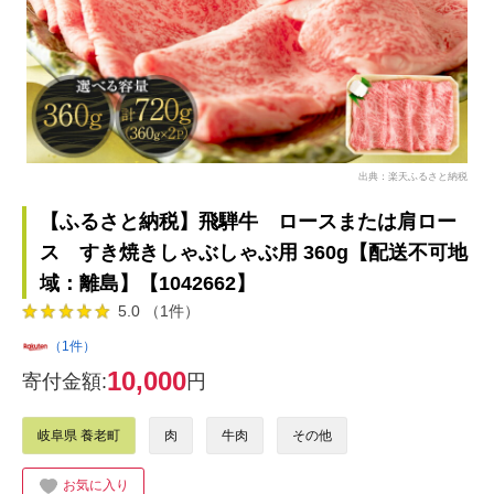
出典：楽天ふるさと納税
【ふるさと納税】飛騨牛 ロースまたは肩ロー
ス すき焼きしゃぶしゃぶ用 360g【配送不可地
域：離島】【1042662】
5.0 （1件）
（1件）
10,000
寄付金額:
円
岐阜県 養老町
肉
牛肉
その他
お気に入り