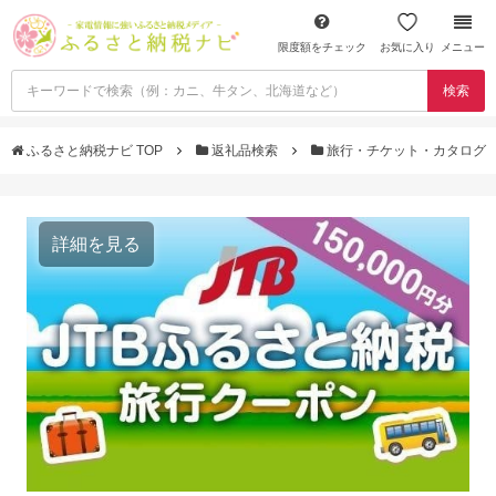
限度額をチェック
お気に入り
メニュー
検索
ふるさと納税ナビ TOP
返礼品検索
旅行・チケット・カタログ
詳細を見る