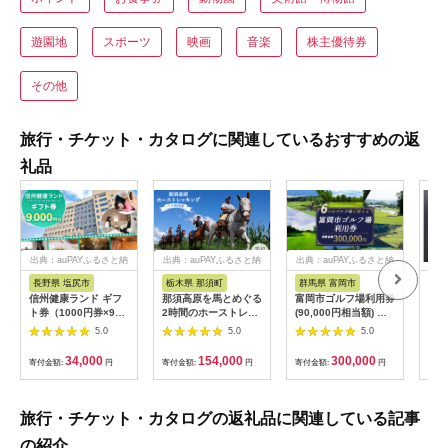
遊園地
スポーツ
映画
音楽
株主優待券
その他
旅行・チケット・カタログに関連しているおすすめの返
礼品
出典：auPAYふるさと納
出典：auPAYふるさと納
出典：auPAYふるさと納
税
税
税
長野県 塩尻市
栃木県 那須町
群馬県 富岡市
三
信州健康ランド ギフ
那須高原を馬とめぐる
富岡市ゴルフ場利用券
34
ト券（1000円券×9
2時間のホーストレッ
(90,000円相当額) ゴ
はら
枚） | 信州健康ランド
キング 外乗ペア利用
ルフ チケット 平日 土
肉御
5.0
5.0
5.0
サウナ 大浴場 ボディ
券【平日限定】チケッ
日 祝日 プレー券 関東
食事
ケア リラクゼーショ
ト 利用券 ペア 体験
群馬県 首都圏 F20E-
34,000
154,000
300,000
寄付金額:
円
寄付金額:
円
寄付金額:
円
寄付
ン 施設 宿泊 家族連れ
乗馬 初心者歓迎〔P-
350
長野県 塩尻市
100〕
旅行・チケット・カタログの返礼品に関連している記事
の紹介