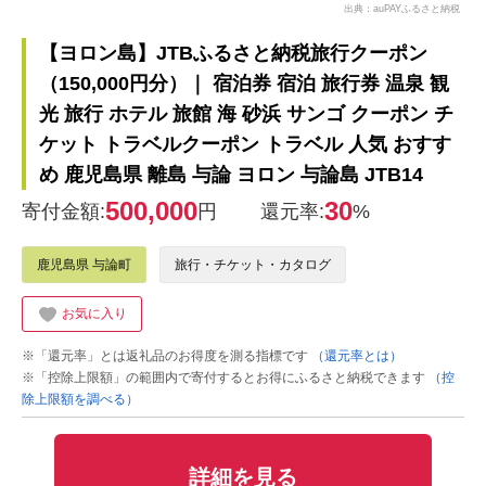
出典：auPAYふるさと納税
【ヨロン島】JTBふるさと納税旅行クーポン
（150,000円分）｜ 宿泊券 宿泊 旅行券 温泉 観
光 旅行 ホテル 旅館 海 砂浜 サンゴ クーポン チ
ケット トラベルクーポン トラベル 人気 おすす
め 鹿児島県 離島 与論 ヨロン 与論島 JTB14
500,000
30
寄付金額:
円
還元率:
%
鹿児島県 与論町
旅行・チケット・カタログ
お気に入り
※「還元率」とは返礼品のお得度を測る指標です
（還元率とは）
※「控除上限額」の範囲内で寄付するとお得にふるさと納税できます
（控
除上限額を調べる）
詳細を見る