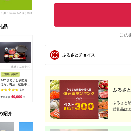
出典：auPAYふるさと納税
礼品
この
ふるさとチョイス
出典：ふるラボ
出典：楽天ふるさと納
出典：auPAYふるさと納
出
税
税
三重県 伊勢市
広島県 安芸高田市
神奈川県 平塚市
茨城県 阿
347 まるよし伊勢お
【ふるさと納税】ゴル
ひらつか☆スターライ
20-05 
はらい町店 松阪牛焼
フ 八千代カントリー
トマーレ （ふるさと
カリ備食
肉御膳(150g) ペアお
クラブ 利用券 10,000
納税返礼ポイント）
(100g×
ふるさと
5.0
5.0
5.0
食事券
円分（1,000円×10
15000pt付与 商品券
存・非常
40,000
36,500
50,000
1
枚） 広島 安芸高田市
ポイント 関東 日帰り
備蓄用 緊
寄付金額:
円
寄付金額:
円
寄付金額:
円
寄付金額:
ドライブ レジャー 観
食品 食糧
ふるさと
光 イベント お出かけ
存 レジャ
返礼品は
七夕まつり スマホ に
登山 便利
の紹介
ポイント付与 湘南 神
奈川県 平塚市