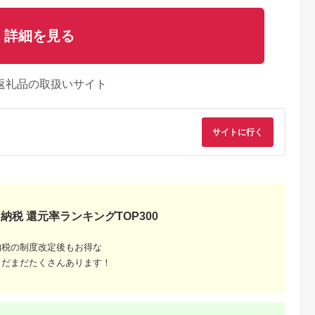
詳細を見る
返礼品の取扱いサイト
サイトに行く
典：ふるなび
出典：楽天ふるさと納
出典：auPAYふるさと納
出典：auPAYふるさと
税
税
見町
東京都千代田区
兵庫県 川西市
鹿児島県 屋久島町
茨城県産コシヒ
【ふるさと納税】ホテ
No.422 入浴回数券1
屋久島プライベート
ライスセット
ルニューオータニ(東
冊（6枚つづり） ／
カスタマイズツアー
８袋）【5年保
京)ビューアンドダイ
SPAキセラ川西 温泉
納税 還元率ランキングTOP300
5.0
5.0
5.0
5.0
食】【備蓄
ニング ザスカイ 平日
スパ サウナ リラック
2,000
65,000
19,000
173,000
急時 備え 米
ディナービュッフェ 1
ス 癒し 兵庫県
円
寄付金額:
円
寄付金額:
円
寄付金額:
円
 食料 長期保
ドリンク付券_ ホテル
納税の制度改定後もお得な
ー キャンプ
ビュッフェ 食事券 グ
まだまだたくさんあります！
】
ルメ 高級 人気 おすす
め【1641917】