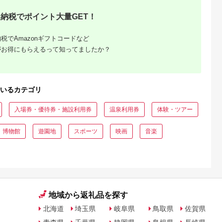
納税でポイント大量GET！
税でAmazonギフトコードなど
がお得にもらえるって知ってましたか？
収いくら
る？おす
いるカテゴリ
入場券・優待券・施設利用券
温泉利用券
体験・ツアー
・博物館
遊園地
スポーツ
映画
音楽
地域から返礼品を探す
北海道
埼玉県
岐阜県
鳥取県
佐賀県