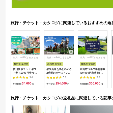
旅行・チケット・カタログに関連しているおすすめの返
出典：auPAYふるさと納
出典：auPAYふるさと納
出典：auPAYふるさと納
税
税
税
長野県 塩尻市
栃木県 那須町
群馬県 富岡市
信州健康ランド ギフ
那須高原を馬とめぐる
富岡市ゴルフ場利用券
ト券（1000円券×9
2時間のホーストレッ
(90,000円相当額) ゴ
枚） | 信州健康ランド
キング 外乗ペア利用
ルフ チケット 平日 土
5.0
5.0
5.0
サウナ 大浴場 ボディ
券【平日限定】チケッ
日 祝日 プレー券 関東
34,000
154,000
300,000
ケア リラクゼーショ
ト 利用券 ペア 体験
群馬県 首都圏 F20E-
寄付金額:
円
寄付金額:
円
寄付金額:
円
ン 施設 宿泊 家族連れ
乗馬 初心者歓迎〔P-
350
長野県 塩尻市
100〕
旅行・チケット・カタログの返礼品に関連している記事