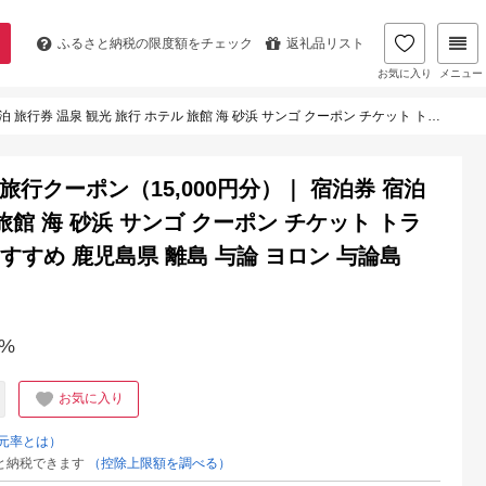
ふるさと納税の
限度額をチェック
返礼品リスト
お気に入り
メニュー
砂浜 サンゴ クーポン チケット トラベルクーポン トラベル 人気 おすすめ 鹿児島県 離島 与論 ヨロン 与論島 JTB12
行クーポン（15,000円分）｜ 宿泊券 宿泊
旅館 海 砂浜 サンゴ クーポン チケット トラ
すすめ 鹿児島県 離島 与論 ヨロン 与論島
%
お気に入り
元率とは）
と納税できます
（控除上限額を調べる）