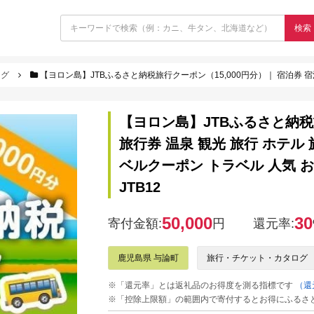
検索
ログ
【ヨロン島】JTBふるさと納税旅行クーポン（15,000円分）｜ 宿泊券 宿泊 旅行券 温泉 観光 旅行 ホテル 旅館 海 
【ヨロン島】JTBふるさと納税旅
旅行券 温泉 観光 旅行 ホテル 
ベルクーポン トラベル 人気 お
JTB12
50,000
30
寄付金額:
円
還元率:
鹿児島県 与論町
旅行・チケット・カタログ
※「還元率」とは返礼品のお得度を測る指標です
（還
※「控除上限額」の範囲内で寄付するとお得にふるさ