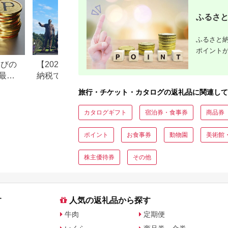
ふるさと
ふるさと納
ポイント
なびの
【2026年最新版】ふるさと
ふるさと納税、年
最大
納税でディズニー返礼品は
で30万円寄付でき
もらえる？ホテル・チケッ
すめ返礼品も紹介
旅行・チケット・カタログの返礼品に関連して
ト・公式グッズを徹底解説
カタログギフト
宿泊券・食事券
商品券
ポイント
お食事券
動物園
美術館
株主優待券
その他
す
人気の返礼品から探す
牛肉
定期便