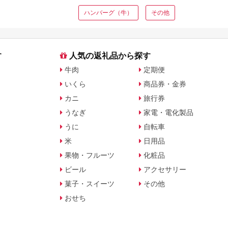
ハンバーグ（牛）
その他
す
人気の返礼品から探す
牛肉
定期便
いくら
商品券・金券
カニ
旅行券
うなぎ
家電・電化製品
うに
自転車
米
日用品
果物・フルーツ
化粧品
ビール
アクセサリー
菓子・スイーツ
その他
おせち