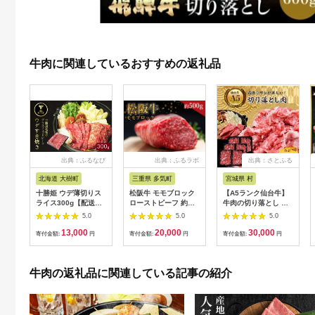
牛肉に関連しているおすすめの返礼品
出典：ふるなび
出典：ふるラボ
出典：さとふる
北海道 大樹町
三重県 多気町
宮城県 村
十勝姫 ウデ薄切りス
松阪牛 モモブロック
【A5ランク仙台牛】
ライス300g【配送不
ローストビーフ 約
牛肉の切り落とし 合
可地域：離島】
500g 国産牛 和牛 ブ
計1.8kg(300g×6) 小
5.0
5.0
5.0
【1397674】
ランド牛 JGAP家
分けで使い勝手も◎
13,000
20,000
30,000
畜・畜産物 農場
寄付金額:
円
寄付金額:
円
寄付金額:
円
HACCP認証農場 牛肉
肉 高級 人気 おすすめ
神戸牛 近江牛 に並ぶ
牛肉の返礼品に関連している記事の紹介
日本三大和牛 松阪 松
坂牛 松坂 モモ ビーフ
シチュー カレー 霜降
り 三重県 多気町 SS-
32