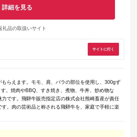
詳細を見る
返礼品の取扱いサイト
サイトに行く
るさとプレミ
出典：ふるなび
出典：ふるなび
出典：auPAYふるさと
アム
塚市
三重県 明和町
北海道 帯広市
兵庫県 太子町
もらえます。モモ、肩、バラの部位を使用し、300gず
9】博多和牛
松阪牛カイノミステー
豊西牛 サイコロステ
＜牧場直営店玉家＞
用・スライス
キ150g×4枚 SS74
ーキ 1.2kg (200g×6
戸牛サーロインステ
きます。焼肉やBBQ、すき焼き、煮物、牛丼、炒め物な
パック) トヨぽん付
キ200g×2枚シャトー
5.0
5.0
5.0
5.0
【配送不可地域：離
ブリアン(ヘレ)ステー
魅力です。飛騨牛販売指定店の株式会社熊崎畜産が責任
2,000
30,000
28,000
40,000
島】【1385039】
キ90g×2枚_ 神戸牛
円
寄付金額:
円
寄付金額:
円
寄付金額:
円
牛肉 肉 牛 にく ステ
です。肉の芸術品と称される飛騨牛を、家庭で手軽に楽
ーキ サーロイン シャ
トーブリアン ヘレ 贈
答 ギフト プレゼント
神戸 兵庫県 冷凍 送
無料 【1273661】