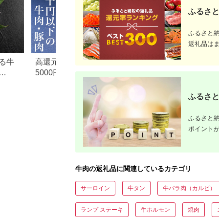
ふるさと
ふるさと
返礼品は
る牛
高還元率！ふるさと納税
【2026年版】楽天
5000円以下でおすすめ牛肉
納税 還元率ランキ
元率・
＆豚肉ランキング！
還元率返礼品をジ
に比較
ふるさと
ふるさと納
ポイント
牛肉の返礼品に関連しているカテゴリ
サーロイン
牛タン
牛バラ肉（カルビ）
ランプ ステーキ
牛ホルモン
焼肉