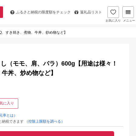
ふるさと納税の
限度額をチェック
返礼品リスト
お気に入り
メニュー
BQ、すき焼き、煮物、牛丼、炒め物など】
し（モモ、肩、バラ）600g【用途は様々！
、牛丼、炒め物など】
気に入り
元率とは）
と納税できます
（控除上限額を調べる）