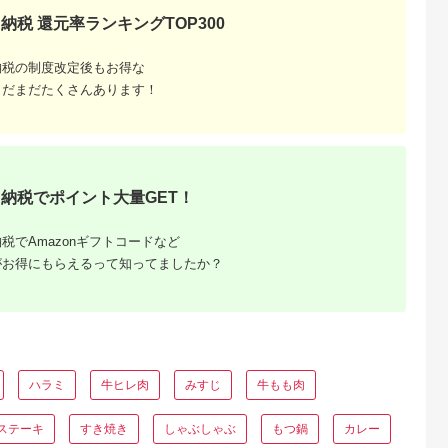
納税 還元率ランキングTOP300
納税の制度改定後もお得な
まだまだたくさんあります！
ふるさと
ング｜高
ャンル別
納税でポイント大量GET！
税でAmazonギフトコードなど
がお得にもらえるって知ってましたか？
ハラミ
牛ヒレ肉
みすじ
牛もも肉
ステーキ
すき焼き
しゃぶしゃぶ
もつ鍋
カレー