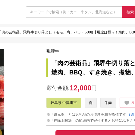
検索
「肉の芸術品」飛騨牛切り落とし（モモ、肩、バラ）600g【用途は様々！焼肉、B
飛騨牛
「肉の芸術品」飛騨牛切り落と
焼肉、BBQ、すき焼き、煮物
12,000
寄付金額:
円
お
岐阜県 中津川市
肉
牛肉
※「還元率」とは返礼品のお得度を測る指標です
（還
※「控除上限額」の範囲内で寄付するとお得にふるさ