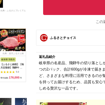
出典：ふるさとプレミアム
この
ふるさとチョイス
出典：楽天ふるさと納
出典：JRE MALLふる
出典：ふるラボ
出典：ふ
返礼品紹介
税
さと納税
岐阜県 羽島市
長野県 阿智村
岐阜県 中津川市
福岡県 飯
岐阜県の名産品、飛騨牛の切り落としが
【ふるさと納税】【毎
幻の美味「村沢牛」焼
【数量限定！チルド
【C2-01
月定期便】飛騨牛 シ
肉用 350g（モモ・
（冷蔵）発送！】「飛
モモ焼肉
つの2パック、合計600gが冷凍で届
ャトーブリアン
バラ・ロース）｜ 牛
騨牛」A5等級サーロ
5.0
5.0
5.0
450g(150g×3枚)【冷
肉 お肉 肉 和牛 焼肉
インステーキ 200g×2
ど、さまざまな料理に活用できるのが
176,000
19,000
24,000
3
蔵便】全3回【配送不
焼き肉 やきにく 京都
枚 鉄板焼き 網焼き 焼
寄付金額:
円
寄付金額:
円
寄付金額:
円
寄付金額:
可地域：離島】
限定 ギフト 送料無料
肉 バーベキュー BBQ
を持ってお届けするため、品質も安心
【4053246】
信州 長野県産
F4N-1239
しめる贅沢な一品です。