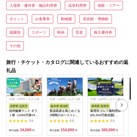
入場券・優待券・施設利用券
温泉利用券
体験・ツアー
ポイント
お食事券
動物園
美術館・博物館
遊園地
スポーツ
映画
音楽
株主優待券
その他
旅行・チケット・カタログに関連しているおすすめの返
礼品
出典：auPAYふるさと納
出典：auPAYふるさと納
出典：auPAYふるさと納
税
税
税
長野県 塩尻市
栃木県 那須町
群馬県 富岡市
三
信州健康ランド ギフ
那須高原を馬とめぐる
富岡市ゴルフ場利用券
34
ト券（1000円券×9
2時間のホーストレッ
(90,000円相当額) ゴ
はら
枚） | 信州健康ランド
キング 外乗ペア利用
ルフ チケット 平日 土
肉御
5.0
5.0
5.0
サウナ 大浴場 ボディ
券【平日限定】チケッ
日 祝日 プレー券 関東
食事
ケア リラクゼーショ
ト 利用券 ペア 体験
群馬県 首都圏 F20E-
34,000
154,000
300,000
寄付金額:
円
寄付金額:
円
寄付金額:
円
寄付
ン 施設 宿泊 家族連れ
乗馬 初心者歓迎〔P-
350
長野県 塩尻市
100〕