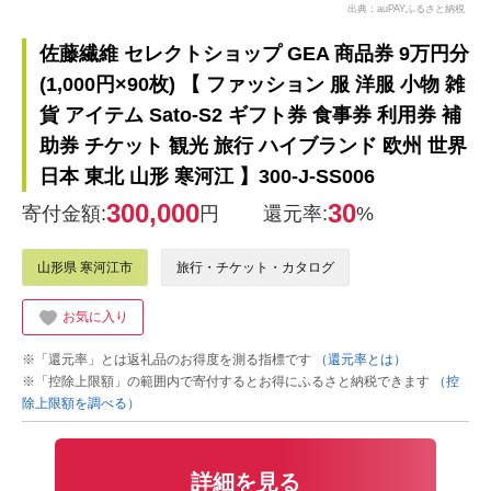
出典：auPAYふるさと納税
佐藤繊維 セレクトショップ GEA 商品券 9万円分
(1,000円×90枚) 【 ファッション 服 洋服 小物 雑
貨 アイテム Sato-S2 ギフト券 食事券 利用券 補
助券 チケット 観光 旅行 ハイブランド 欧州 世界
日本 東北 山形 寒河江 】300-J-SS006
300,000
30
寄付金額:
円
還元率:
%
山形県 寒河江市
旅行・チケット・カタログ
お気に入り
※「還元率」とは返礼品のお得度を測る指標です
（還元率とは）
※「控除上限額」の範囲内で寄付するとお得にふるさと納税できます
（控
除上限額を調べる）
詳細を見る