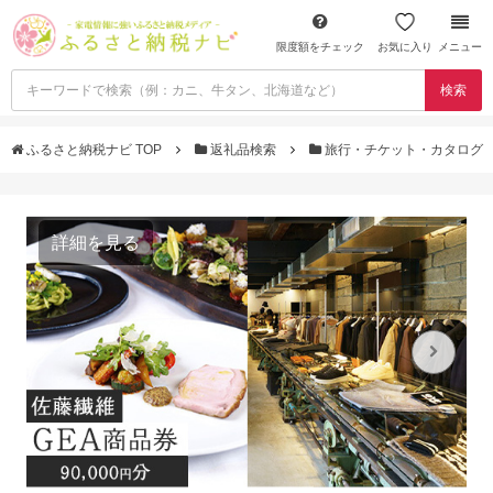
限度額をチェック
お気に入り
メニュー
検索
ふるさと納税ナビ TOP
返礼品検索
旅行・チケット・カタログ
詳細を見る