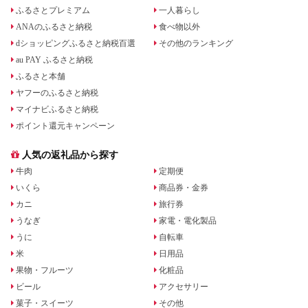
ふるさとプレミアム
一人暮らし
ANAのふるさと納税
食べ物以外
dショッピングふるさと納税百選
その他のランキング
au PAY ふるさと納税
ふるさと本舗
ヤフーのふるさと納税
マイナビふるさと納税
ポイント還元キャンペーン
人気の返礼品から探す
牛肉
定期便
いくら
商品券・金券
カニ
旅行券
うなぎ
家電・電化製品
うに
自転車
米
日用品
果物・フルーツ
化粧品
ビール
アクセサリー
菓子・スイーツ
その他