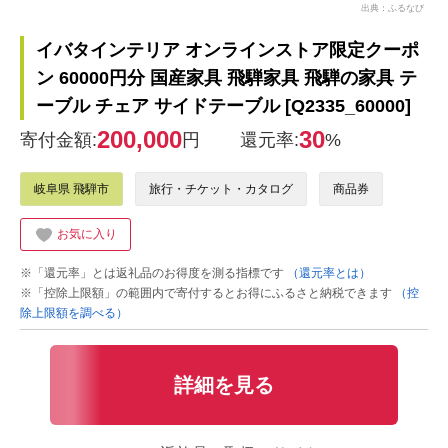
出典：ふるなび
イバタインテリア オンラインストア限定クーポ
ン 60000円分 国産家具 飛騨家具 飛騨の家具 テ
ーブル チェア サイドテーブル [Q2335_60000]
200,000
30
寄付金額:
円
還元率:
%
岐阜県 飛騨市
旅行・チケット・カタログ
商品券
お気に入り
※「還元率」とは返礼品のお得度を測る指標です
（還元率とは）
※「控除上限額」の範囲内で寄付するとお得にふるさと納税できます
（控
除上限額を調べる）
詳細を見る