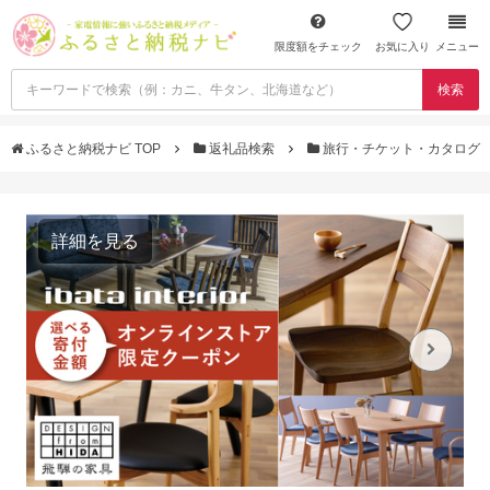
限度額をチェック
お気に入り
メニュー
検索
ふるさと納税ナビ TOP
返礼品検索
旅行・チケット・カタログ
詳細を見る