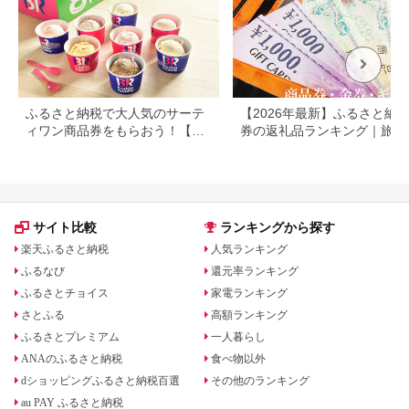
ふるさと納税で大人気のサーテ
【2026年最新】ふるさと納税
ィワン商品券をもらおう！【静
券の返礼品ランキング｜旅行
岡県小山町】
券・食事券・商品券を比較
サイト比較
ランキングから探す
楽天ふるさと納税
人気ランキング
ふるなび
還元率ランキング
ふるさとチョイス
家電ランキング
さとふる
高額ランキング
ふるさとプレミアム
一人暮らし
ANAのふるさと納税
食べ物以外
dショッピングふるさと納税百選
その他のランキング
au PAY ふるさと納税