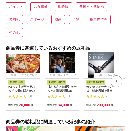
ポイント
お食事券
動物園
美術館・博物館
遊園地
スポーツ
映画
音楽
株主優待券
その他
商品券に関連しているおすすめの返礼品
出典：ふるさとプレミ
出典：楽天ふるさと納
出典：ふるなび
アム
税
茨城県 境町
新潟県 胎内市
福井県 鯖江市
山
K1738【ピザーラス
【ふるさと納税】セー
999.9/フォーナイン
商品
タイル道の駅さかい店
ルとの重複利用OK
ズ 対象店舗で使える
ナシ
限定】ピザーラ利用券
10,000円相当オーダ
眼鏡引換券（6万円相
し 
5.0
5.0
5.0
(6,000円相当)
ーシャツお仕立券【ビ
当）Silver np m [N-
ッグヴィジョン】
11401]
20,000
34,000
200,000
寄付金額:
円
寄付金額:
円
寄付金額:
円
寄付
商品券の返礼品に関連している記事の紹介