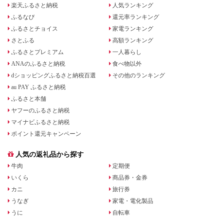
楽天ふるさと納税
人気ランキング
ふるなび
還元率ランキング
ふるさとチョイス
家電ランキング
さとふる
高額ランキング
ふるさとプレミアム
一人暮らし
ANAのふるさと納税
食べ物以外
dショッピングふるさと納税百選
その他のランキング
au PAY ふるさと納税
ふるさと本舗
ヤフーのふるさと納税
マイナビふるさと納税
ポイント還元キャンペーン
人気の返礼品から探す
牛肉
定期便
いくら
商品券・金券
カニ
旅行券
うなぎ
家電・電化製品
うに
自転車