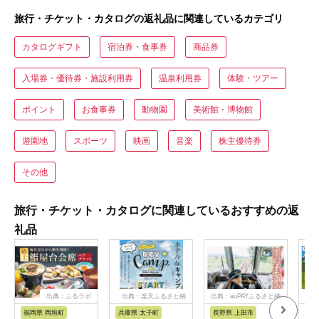
旅行・チケット・カタログの返礼品に関連しているカテゴリ
カタログギフト
宿泊券・食事券
商品券
入場券・優待券・施設利用券
温泉利用券
体験・ツアー
ポイント
お食事券
動物園
美術館・博物館
遊園地
スポーツ
映画
音楽
株主優待券
その他
旅行・チケット・カタログに関連しているおすすめの返
礼品
出典：ふるラボ
出典：楽天ふるさと納
出典：auPAYふるさと納
出
税
税
福岡県 岡垣町
兵庫県 太子町
長野県 上田市
岐