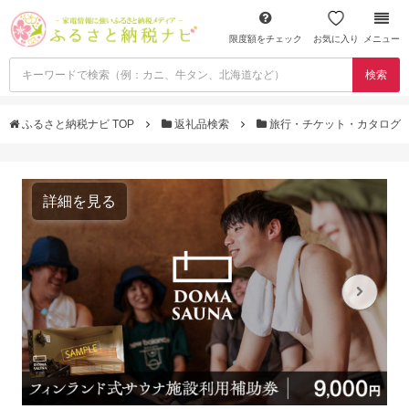
限度額をチェック
お気に入り
メニュー
検索
ふるさと納税ナビ TOP
返礼品検索
旅行・チケット・カタログ
詳細を見る