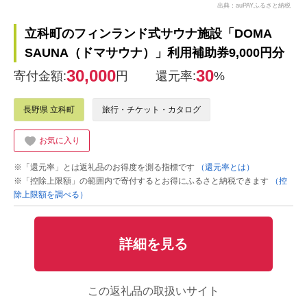
出典：auPAYふるさと納税
立科町のフィンランド式サウナ施設「DOMA
SAUNA（ドマサウナ）」利用補助券9,000円分
30,000
30
寄付金額:
円
還元率:
%
長野県 立科町
旅行・チケット・カタログ
お気に入り
※「還元率」とは返礼品のお得度を測る指標です
（還元率とは）
※「控除上限額」の範囲内で寄付するとお得にふるさと納税できます
（控
除上限額を調べる）
詳細を見る
この返礼品の取扱いサイト