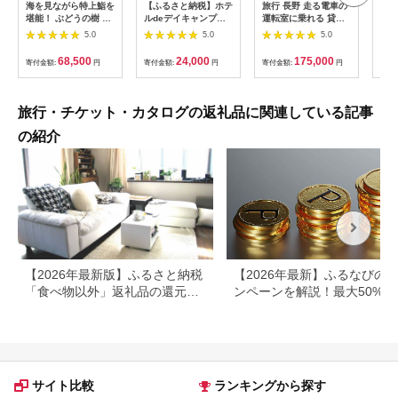
海を見ながら特上鮨を
【ふるさと納税】ホテ
旅行 長野 走る電車の
富士
堪能！ ぶどうの樹 鮨
ルdeデイキャンプ体
運転室に乗れる 貸切
ラブ
屋台ペア お食事券 海
験チケット
列車でお仕事体験 体
円分
5.0
5.0
5.0
鮮 海 屋台 食事 ペア
【1364991】
験 チケット 電車 鉄道
福岡県 岡垣町
列車 サービス 子供 子
68,500
24,000
175,000
寄付金額:
円
寄付金額:
円
寄付金額:
円
寄付
ども こども 家族 長野
県
旅行・チケット・カタログの返礼品に関連している記事
の紹介
【2026年最新版】ふるさと納税
【2026年最新】ふるなびの
「食べ物以外」返礼品の還元率
ンペーンを解説！最大50%還
ランキング！
も
サイト比較
ランキングから探す