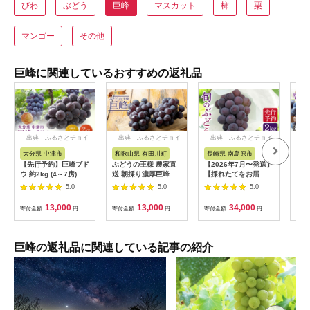
びわ
ぶどう
巨峰
マスカット
柿
栗
マンゴー
その他
巨峰に関連しているおすすめの返礼品
出典：ふるさとチョイ
出典：ふるさとチョイ
出典：ふるさとチョイ
出
ス
ス
ス
大分県 中津市
和歌山県 有田川町
長崎県 南島原市
愛
【先行予約】巨峰ブド
ぶどうの王様 農家直
【2026年7月〜発送】
★2
ウ 約2kg (4～7房) 種
送 朝採り濃厚巨峰
【採れたてをお届
順次
あり | ブドウ ぶどう
約1.2ｋｇ【先行予
け！】旬のぶどう ＜
（4
5.0
5.0
5.0
葡萄果物 フルーツ く
約】
ブラックビートor巨峰
だもの 産地直送 甘い
orピオーネ＞ 合計
13,000
13,000
34,000
寄付金額:
円
寄付金額:
円
寄付金額:
円
寄付
大分県産 九州産 中津
2kg / ぶどう ブドウ
市 国産 送料無料
葡萄 グレープ フルー
ツ ふるーつ 果物 / 南
島原市 / ながいけ
巨峰の返礼品に関連している記事の紹介
[SCH037]