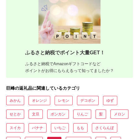
ふるさと納税でポイント大量GET！
ふるさと納税でAmazonギフトコードなど
ポイントがお得にもらえるって知ってましたか？
巨峰の返礼品に関連しているカテゴリ
みかん
オレンジ
レモン
デコポン
ゆず
せとか
文旦
ポンカン
りんご
梨
メロン
スイカ
バナナ
いちご
もも
さくらんぼ