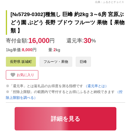
出典：ふるさとチョイス
[№5729-0302]種無し 巨峰 約2kg 3～6房 宮原ぶ
どう園 ぶどう 長野 ブドウ フルーツ 果物【 果物
類 】
16,000
30
寄付金額:
円
還元率:
%
1kg単価:
8,000
円
量:
2
kg
長野県 坂城町
フルーツ・果物
巨峰
お気に入り
※「還元率」とは返礼品のお得度を測る指標です
（還元率とは）
※「控除上限額」の範囲内で寄付するとお得にふるさと納税できます
（控
除上限額を調べる）
詳細を見る