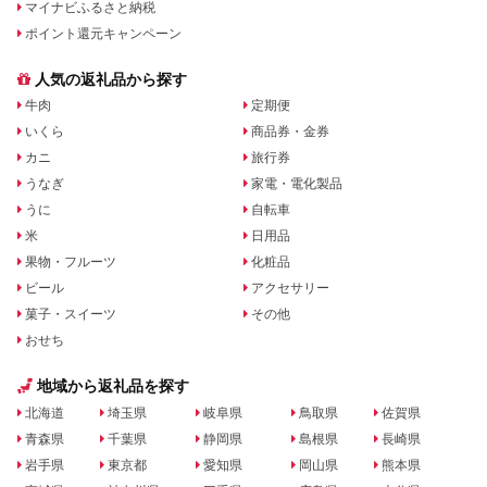
マイナビふるさと納税
ポイント還元キャンペーン
人気の返礼品から探す
牛肉
定期便
いくら
商品券・金券
カニ
旅行券
うなぎ
家電・電化製品
うに
自転車
米
日用品
果物・フルーツ
化粧品
ビール
アクセサリー
菓子・スイーツ
その他
おせち
地域から返礼品を探す
北海道
埼玉県
岐阜県
鳥取県
佐賀県
青森県
千葉県
静岡県
島根県
長崎県
岩手県
東京都
愛知県
岡山県
熊本県