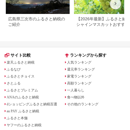
広島県三次市のふるさと納税の
【2026年最新】ふるさと納
ご紹介
シャインマスカットおすすめ
ンキング｜還元率・産地で比
サイト比較
ランキングから探す
楽天ふるさと納税
人気ランキング
ふるなび
還元率ランキング
ふるさとチョイス
家電ランキング
さとふる
高額ランキング
ふるさとプレミアム
一人暮らし
ANAのふるさと納税
食べ物以外
dショッピングふるさと納税百選
その他のランキング
au PAY ふるさと納税
ふるさと本舗
ヤフーのふるさと納税