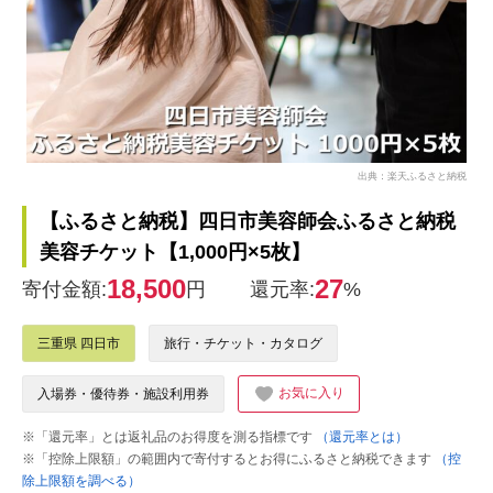
出典：楽天ふるさと納税
【ふるさと納税】四日市美容師会ふるさと納税
美容チケット【1,000円×5枚】
18,500
27
寄付金額:
円
還元率:
%
三重県 四日市
旅行・チケット・カタログ
お気に入り
入場券・優待券・施設利用券
※「還元率」とは返礼品のお得度を測る指標です
（還元率とは）
※「控除上限額」の範囲内で寄付するとお得にふるさと納税できます
（控
除上限額を調べる）