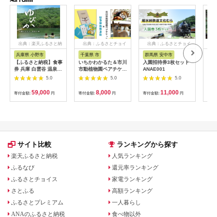
出典：楽天ふるさと納
出典：ふるさとチョイ
出典：ふるさとチョイ
出
税
ス
ス
兵庫県 小野市
千葉県 市
群馬県 安中市
静
【ふるさと納税】食事
いちかわかるた＆市川
入園招待券3枚セット
熱川
券 兵庫 白雲谷 温泉
市動植物園ペアチケッ
ANAE001
園 
ゆぴか 入浴券 10枚＋
ト 【12203-0196】
／ 
5.0
5.0
5.0
お食事券 (1,000円)
ット
10枚 セット 旅行 旅
59,000
8,000
11,000
寄付金額:
円
寄付金額:
円
寄付金額:
円
寄付
温泉旅行 スパ サウナ
岩盤浴 マッサージ エ
ステ 体験 体験型 子供
大人 チケット 券 ギフ
ト券 ギフト 贈答 レス
トラン 健康 美容 兵庫
県 小野市
サイト比較
ランキングから探す
楽天ふるさと納税
人気ランキング
ふるなび
還元率ランキング
ふるさとチョイス
家電ランキング
さとふる
高額ランキング
ふるさとプレミアム
一人暮らし
ANAのふるさと納税
食べ物以外