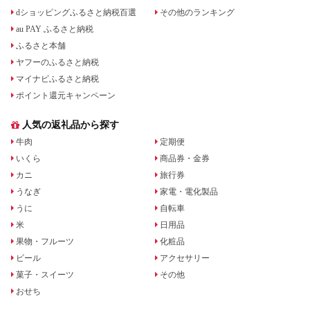
dショッピングふるさと納税百選
その他のランキング
au PAY ふるさと納税
ふるさと本舗
ヤフーのふるさと納税
マイナビふるさと納税
ポイント還元キャンペーン
人気の返礼品から探す
牛肉
定期便
いくら
商品券・金券
カニ
旅行券
うなぎ
家電・電化製品
うに
自転車
米
日用品
果物・フルーツ
化粧品
ビール
アクセサリー
菓子・スイーツ
その他
おせち