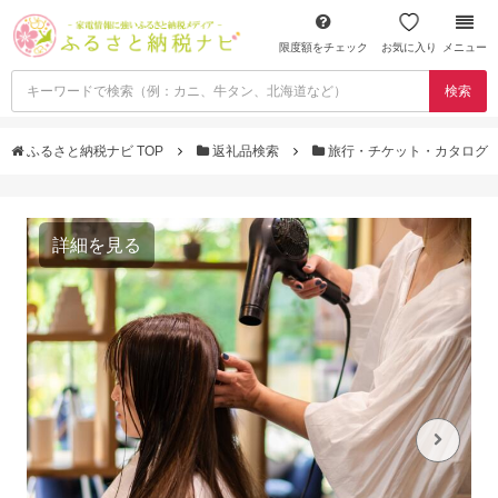
限度額をチェック
お気に入り
メニュー
検索
ふるさと納税ナビ TOP
返礼品検索
旅行・チケット・カタログ
詳細を見る