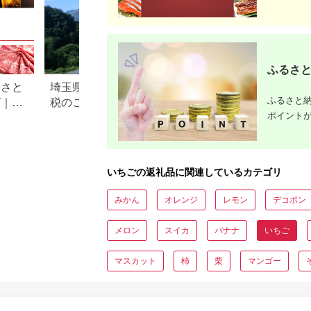
ふるさと
るさと
埼玉県横瀬町のふるさと納
茨城県筑西市のふ
ふるさと納
グ｜高
税のご紹介
税のご紹介
ポイント
ル別
いちごの返礼品に関連しているカテゴリ
みかん
オレンジ
レモン
デコポン
メロン
スイカ
バナナ
いちご
マスカット
柿
栗
マンゴー