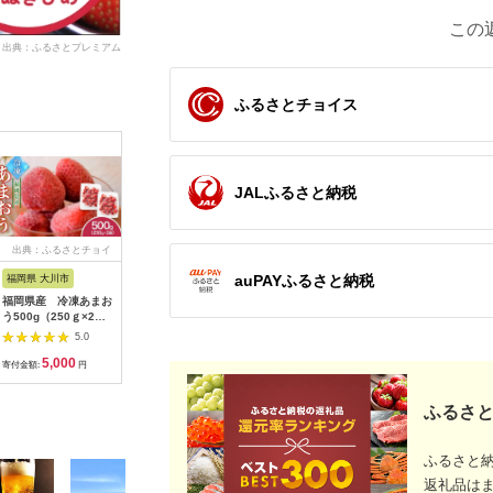
この
出典：ふるさとプレミアム
ふるさとチョイス
JALふるさと納税
出典：ふるさとチョイ
出典：ふるさとチョイ
出典：ふるさとチョイ
出典：ふ
ス
ス
ス
auPAYふるさと納税
福岡県 大川市
福岡県 宇美町
北海道 浦河町
埼玉県 加
福岡県産 冷凍あまお
いちご 明太子 セット
【先行受付開始！】北
【ふるさ
う500g（250ｇ×2
福岡産あまおう 1パッ
海道浦河産いちご「や
期便あり
個）
ク 250g ふくや 味の
よいひめ」
【先行受
5.0
5.0
5.0
明太子 290g 【期間限
230g×3P[13-883]
（松・竹
5,000
20,000
16,000
1
定発送】 [南国フルー
イチゴ お
寄付金額:
円
寄付金額:
円
寄付金額:
円
寄付金額:
ツ 福岡県 宇美町
ーツ あか
um40azo970037] 詰
さと納税 
め合わせ 先行予約 あ
い フルー
ふるさと
まおう イチゴ 苺 フル
人気いちご
ーツ 果物 果実 甘い
い いちご 
あまい ふくや 辛子明
すすめいち
ふるさと
太子 めんたいこ
ベリー 苺
返礼品は
ご くだも