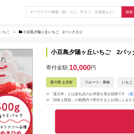
検索
いちご
小豆島夕陽ヶ丘いちご 2パック入り
小豆島夕陽ヶ丘いちご 2パッ
10,000
寄付金額:
円
香川県 土庄町
フルーツ・果物
いちご
※「還元率」とは返礼品のお得度を測る指標です
（還
※「控除上限額」の範囲内で寄付するとお得にふるさ