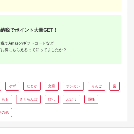
留米市 送料無料
_Fi212
納税でポイント大量GET！
るさと納
税でAmazonギフトコードなど
がお得にもらえるって知ってましたか？
ゆず
せとか
文旦
ポンカン
りんご
梨
もも
さくらんぼ
びわ
ぶどう
巨峰
その他