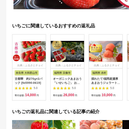
いちごに関連しているおすすめの返礼品
出典：ふるさとチョイ
出典：ふるさとチョイ
出典：ふるさとチョイ
ス
ス
ス
奈良県 大和郡山市
福岡県 宗像市
福岡県 赤村
古都華 約270g×2パ
オーガニックあまおう
採れたて!福岡産濃厚
ック [№5990-0619]
「いせいちご」 おま
あまおうジェラート
かせ4パック（大粒）
1000ml 4A9
5.0
5.0
5.0
【伊世いちご畑】
14,000
26,000
10,000
_HA1019
寄付金額:
円
寄付金額:
円
寄付金額:
円
いちごの返礼品に関連している記事の紹介