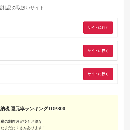
返礼品の取扱いサイト
サイトに行く
サイトに行く
るさとチョイ
出典：JRE MALLふる
出典：ふるさとチョイ
出典：JALふるさと納
ス
さと納税
ス
須市
栃木県 足利市
福岡県 久留米市
福岡県 筑後市
サイトに行く
と納税】≪定
生クリームいちご大福
旬のおいしさそのま
【3回定期便】いちご
≫発送1月～
6個入【 デザート 栃
ま！池田農園の特殊冷
「あまおう」 約
付】あまりん
木県 足利市 】
凍よつぼし1.5kg_い
270g×4パック 合計
5.0
5.0
5.0
5.0
・梅）【苺】
ちご 特殊冷凍 よつぼ
約3,240g【2027年1
7,000
10,000
12,000
38,000
おきい スイ
し 1.5kg 750g × 2 旬
月上旬順次発送開始
円
寄付金額:
円
寄付金額:
円
寄付金額:
円
い 果物 ふる
美味しい 完熟 甘い 濃
定】
いちご うま
厚 アートロックフリ
ツ 期間限定
ーザー サクサク 食感
納税 還元率ランキングTOP300
 まるい 甘
栄養 池田農園 フルー
旬 直送 お
ツ スムージー おやつ
ご ストロ
スイーツ 冷凍 お取り
納税の制度改定後もお得な
ジャム いち
寄せ お取り寄せフル
まだまだたくさんあります！
の
ーツ 食べ物 福岡県 久