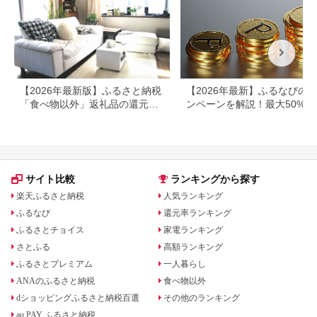
【2026年最新版】ふるさと納税
【2026年最新】ふるなびの
「食べ物以外」返礼品の還元率
ンペーンを解説！最大50%還
ランキング！
も
サイト比較
ランキングから探す
楽天ふるさと納税
人気ランキング
ふるなび
還元率ランキング
ふるさとチョイス
家電ランキング
さとふる
高額ランキング
ふるさとプレミアム
一人暮らし
ANAのふるさと納税
食べ物以外
dショッピングふるさと納税百選
その他のランキング
au PAY ふるさと納税