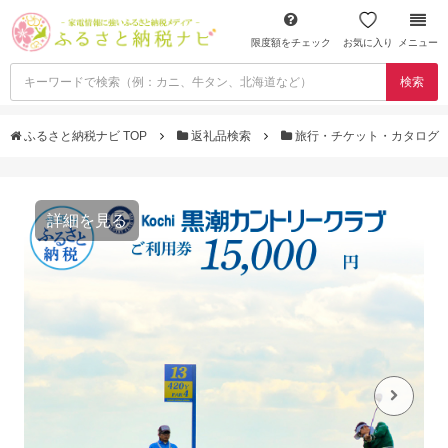
限度額をチェック
お気に入り
メニュー
検索
ふるさと納税ナビ TOP
返礼品検索
旅行・チケット・カタログ
詳細を見る