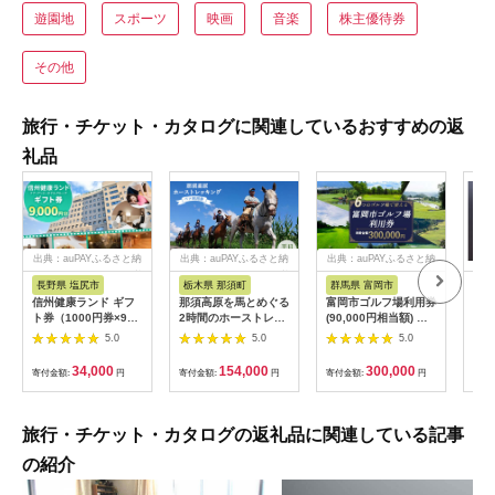
遊園地
スポーツ
映画
音楽
株主優待券
その他
旅行・チケット・カタログに関連しているおすすめの返
礼品
出典：auPAYふるさと納
出典：auPAYふるさと納
出典：auPAYふるさと納
税
税
税
長野県 塩尻市
栃木県 那須町
群馬県 富岡市
三
信州健康ランド ギフ
那須高原を馬とめぐる
富岡市ゴルフ場利用券
34
ト券（1000円券×9
2時間のホーストレッ
(90,000円相当額) ゴ
はら
枚） | 信州健康ランド
キング 外乗ペア利用
ルフ チケット 平日 土
肉御
5.0
5.0
5.0
サウナ 大浴場 ボディ
券【平日限定】チケッ
日 祝日 プレー券 関東
食事
ケア リラクゼーショ
ト 利用券 ペア 体験
群馬県 首都圏 F20E-
34,000
154,000
300,000
寄付金額:
円
寄付金額:
円
寄付金額:
円
寄付
ン 施設 宿泊 家族連れ
乗馬 初心者歓迎〔P-
350
長野県 塩尻市
100〕
旅行・チケット・カタログの返礼品に関連している記事
の紹介