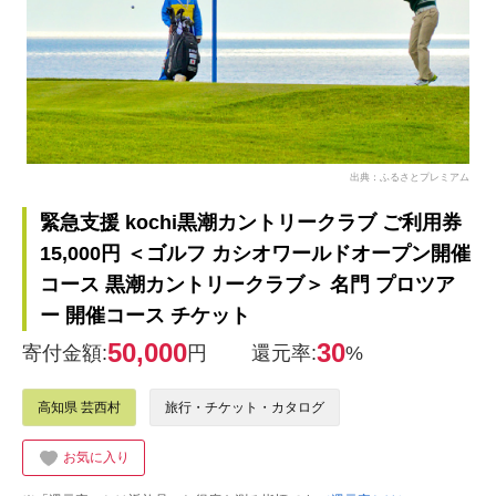
出典：ふるさとプレミアム
緊急支援 kochi黒潮カントリークラブ ご利用券
15,000円 ＜ゴルフ カシオワールドオープン開催
コース 黒潮カントリークラブ＞ 名門 プロツア
ー 開催コース チケット
50,000
30
寄付金額:
円
還元率:
%
高知県 芸西村
旅行・チケット・カタログ
お気に入り