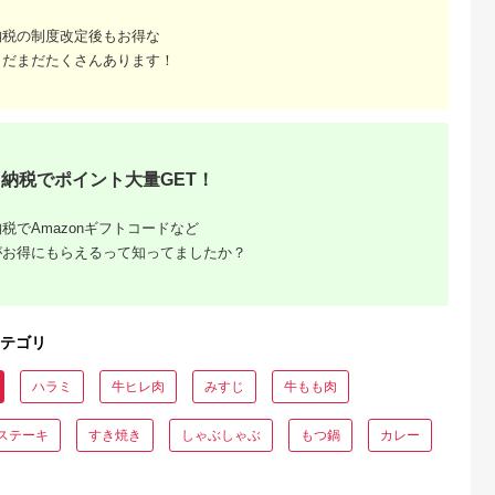
納税の制度改定後もお得な
天ふるさと納
出典：楽天ふるさと納
出典：楽天ふるさと納
出典：ふるな
税
税
税
まだまだたくさんあります！
紫野市
鹿児島県 南さつま市
鳥取県 岩美町
岐阜県 高山市
と納税】訳あ
【ふるさと納税】【鹿
【ふるさと納税】田村
A5等級 飛騨牛 カル
 A4～A5
児島県産】A5等級 黒
牛特選カルビ焼肉セッ
ビ・もも 焼肉食べ比
 焼肉 (肩ロ
毛和牛 霜降り焼肉用
ト 700g｜鳥取県 岩美
べ 600g（各300g）
5.0
5.0
5.0
5.0
バラ）500g
400g 厳選 希少部位
町 牛肉 田村牛 黒毛和
タレ付 | 焼肉 FH019
0,000
15,000
54,000
26,000
EAT PLUS
バラ モモ カタ ヒウチ
牛 肉 にく お肉 赤身
円
寄付金額:
円
寄付金額:
円
寄付金額:
円
 筑紫野市
イチボ ミスジ 霜ふり
カルビ カルビ焼肉 焼
納税でポイント大量GET！
69] 肉 牛肉
焼肉セット 国産 牛肉
き肉 焼肉用 肉のたむ
和牛 冷凍
焼肉 BBQ カミチク
ら 冷凍 送料無料 人気
高級 A5肉 a4a5等級
大人気 受賞
税でAmazonギフトコードなど
送料無料 【2019年度
【11006】
ふるさと納税 寄附額
がお得にもらえるって知ってましたか？
鹿児島県1位 南さつま
市】
テゴリ
ハラミ
牛ヒレ肉
みすじ
牛もも肉
ステーキ
すき焼き
しゃぶしゃぶ
もつ鍋
カレー