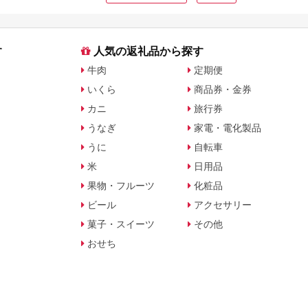
す
人気の返礼品から探す
牛肉
定期便
いくら
商品券・金券
カニ
旅行券
うなぎ
家電・電化製品
うに
自転車
米
日用品
果物・フルーツ
化粧品
ビール
アクセサリー
菓子・スイーツ
その他
おせち