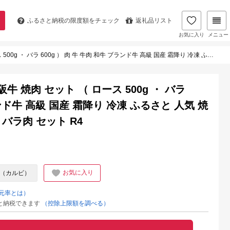
ふるさと納税の
限度額をチェック
返礼品リスト
お気に入り
メニュー
肉 牛 牛肉 和牛 ブランド牛 高級 国産 霜降り 冷凍 ふるさと 人気 焼肉 焼肉用 BBQ バーベキュー バラ肉 セット R4
 焼肉 セット （ ロース 500g ・ バラ
ランド牛 高級 国産 霜降り 冷凍 ふるさと 人気 焼
バラ肉 セット R4
お気に入り
（カルビ）
元率とは）
と納税できます
（控除上限額を調べる）