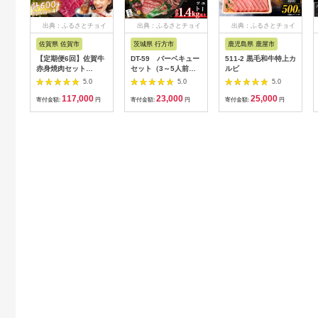
出典：ふるさとチョイ
出典：ふるさとチョイ
出典：ふるさとチョイ
ス
ス
ス
佐賀県 佐賀市
茨城県 行方市
鹿児島県 鹿屋市
【定期便6回】佐賀牛
DT-59 バーベキュー
511-2 黒毛和牛特上カ
赤身焼肉セット
セット（3～5人前）
ルビ
600g：C117-018
【合計１.４kg以上】
5.0
5.0
5.0
117,000
23,000
25,000
寄付金額:
円
寄付金額:
円
寄付金額:
円