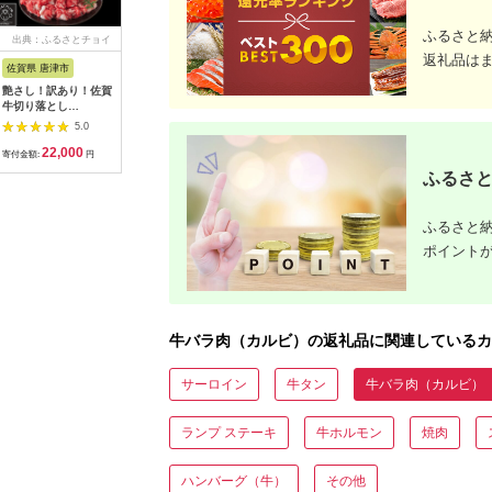
ふるさと
出典：ふるさとチョイ
出典：楽天ふるさと納
出典：ふるさとチョイ
出典：楽
ス
税
ス
返礼品は
佐賀県 唐津市
三重県 大台町
愛知県 田原市
福岡県 筑
艶さし！訳あり！佐賀
【ふるさと納税】松阪
焼肉の名店特選 味付
【ふるさ
牛切り落とし
牛焼肉（ モモ ・ バラ
け 牛カルビ 500g 小
り 博多和牛
500g×3p(合計1.5kg)
） 500g ／ 松阪牛 冷
分け 100g × 5パック
切り落とし
5.0
5.0
5.0
牛肉 お肉 牛丼 野菜炒
凍 瀬古食品 JGAP認
牛肉 肉 カルビ 上カル
ース or 
22,000
20,000
22,000
1
め カレー 小分け
定 松阪肉 名産 お取り
ビ 焼肉 小分け 味付け
化粧箱 / M
寄付金額:
円
寄付金額:
円
寄付金額:
円
寄付金額:
寄せグルメ 牛肉 お肉
肉 味付肉 焼くだけ 簡
/ 福岡県
ふるさと
肉 和牛 黒毛和牛 国産
単 焼肉 田原牛 ブラン
[217604
国産牛 松阪牛 焼肉 焼
ド牛 国産 人気 田原市
和牛 黒毛
肉用 ブランド牛 ご自
冷凍 高級 タレ 焼肉の
ふるさと納
宅用 家庭用 ギフト 贈
たれ
答用 赤身 産地直送 松
ポイント
阪 牛 三重県 大台町
(0031)
牛バラ肉（カルビ）の返礼品に関連しているカ
サーロイン
牛タン
牛バラ肉（カルビ）
ランプ ステーキ
牛ホルモン
焼肉
ハンバーグ（牛）
その他