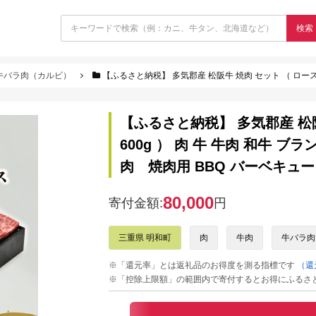
検索
牛バラ肉（カルビ）
【ふるさと納税】 多気郡産 松阪牛 焼肉 セット （ ロース 500g ・ バラ 600g ） 
【ふるさと納税】 多気郡産 松阪牛
600g ） 肉 牛 牛肉 和牛 ブ
肉 焼肉用 BBQ バーベキュー 
80,000
寄付金額:
円
三重県 明和町
肉
牛肉
牛バラ肉
※「還元率」とは返礼品のお得度を測る指標です
（還
※「控除上限額」の範囲内で寄付するとお得にふるさ