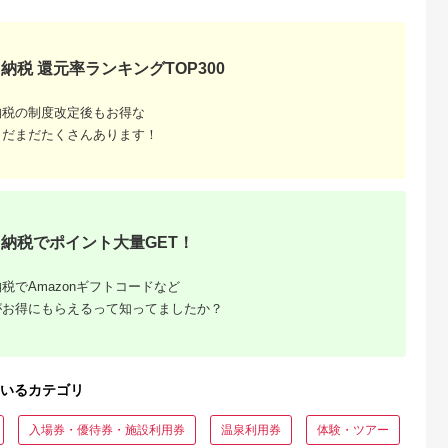
食品 食糧 食料 長期
存 レジャー キャンプ
登山 便利】
納税 還元率ランキングTOP300
納税の制度改定後もお得な
まだまだたくさんあります！
収いくら
納税でポイント大量GET！
る？おす
税でAmazonギフトコードなど
がお得にもらえるって知ってましたか？
いるカテゴリ
入場券・優待券・施設利用券
温泉利用券
体験・ツアー