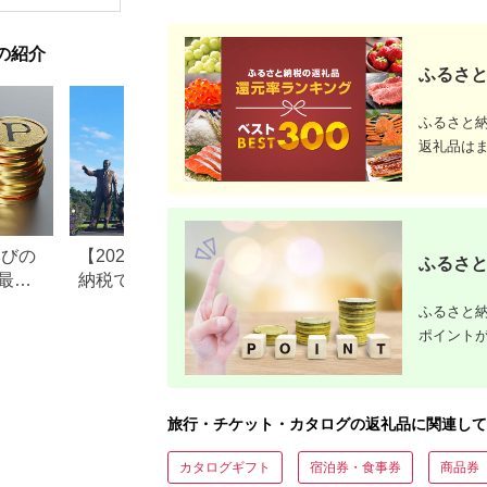
ン 施設 宿泊 家族連れ
乗馬 初心者歓迎〔P-
350
長野県 塩尻市
100〕
の紹介
ふるさと
ふるさと
返礼品は
なびの
【2026年最新版】ふるさと
ふるさと納税、年
ふるさと
最大
納税でディズニー返礼品は
で30万円寄付でき
もらえる？ホテル・チケッ
すめ返礼品も紹介
ふるさと納
ト・公式グッズを徹底解説
ポイント
旅行・チケット・カタログの返礼品に関連して
カタログギフト
宿泊券・食事券
商品券