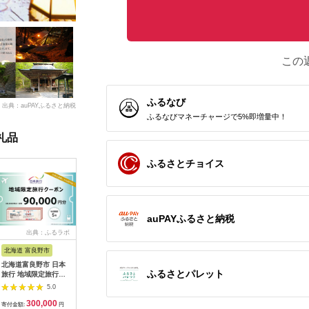
この
ふるなび
出典：auPAYふるさと納税
ふるなびマネーチャージで5%即増量中！
礼品
ふるさとチョイス
auPAYふるさと納税
出典：ふるラボ
出典：auPAYふるさと納
出典：auPAYふるさと納
出典：auP
税
税
北海道 富良野市
長野県 塩尻市
栃木県 那須町
群馬県 富
北海道富良野市 日本
信州健康ランド ギフ
那須高原を馬とめぐる
富岡市ゴ
ふるさとパレット
旅行 地域限定旅行ク
ト券（1000円券×9
2時間のホーストレッ
(90,000円
ーポン90,000円分
枚） | 信州健康ランド
キング 外乗ペア利用
ルフ チケ
5.0
5.0
5.0
サウナ 大浴場 ボディ
券【平日限定】チケッ
日 祝日 
300,000
34,000
154,000
3
ケア リラクゼーショ
ト 利用券 ペア 体験
群馬県 首都
寄付金額:
円
寄付金額:
円
寄付金額:
円
寄付金額: