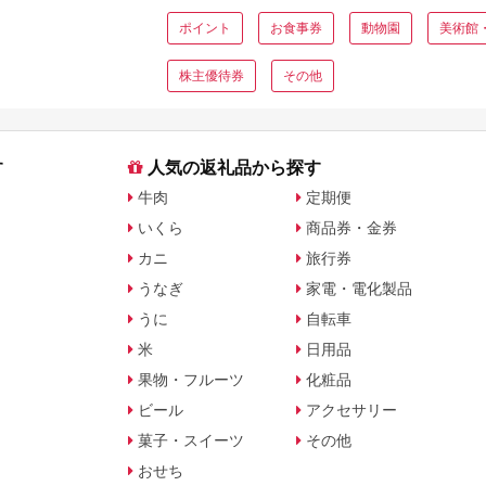
ポイント
お食事券
動物園
美術館
株主優待券
その他
す
人気の返礼品から探す
牛肉
定期便
いくら
商品券・金券
カニ
旅行券
うなぎ
家電・電化製品
うに
自転車
米
日用品
果物・フルーツ
化粧品
ビール
アクセサリー
菓子・スイーツ
その他
おせち