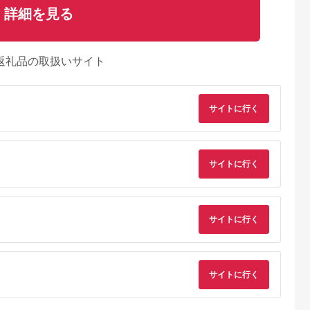
詳細を見る
返礼品の取扱いサイト
サイトに行く
サイトに行く
サイトに行く
AYふるさと納
出典：ふるラボ
出典：楽天ふるさと納
出典：ふるな
税
税
岡市
三重県 伊勢市
広島県 安芸高田市
茨城県 阿見町
ルフ場利用券
347 まるよし伊勢お
【ふるさと納税】ゴル
20-05 茨城県産コシ
サイトに行く
相当額) ゴ
はらい町店 松阪牛焼
フ 八千代カントリー
カリ備食ライスセッ
ット 平日 土
肉御膳(150g) ペアお
クラブ 利用券 10,000
(100g×８袋）【5年
5.0
5.0
5.0
5.0
プレー券 関東
食事券
円分（1,000円×10
存・非常食】【備蓄
00,000
40,000
36,500
12,000
圏 F20E-
枚） 広島 安芸高田市
備蓄用 緊急時 備え 
円
寄付金額:
円
寄付金額:
円
寄付金額:
円