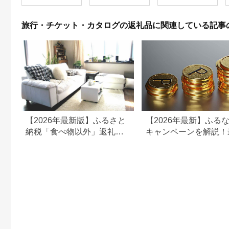
【1044937】
和風おかず おつまみ
お土産 父の日 贈答品
揚げ物 母の日 ギフト
旅行・チケット・カタログの返礼品に関連している記事
お歳暮 食品 敬老の日
おかず 有名地元店 こ
だわり 大磯グルメ 】
【2026年最新版】ふるさと
【2026年最新】ふる
納税「食べ物以外」返礼品
キャンペーンを解説！
の還元率ランキング！
50%還元も