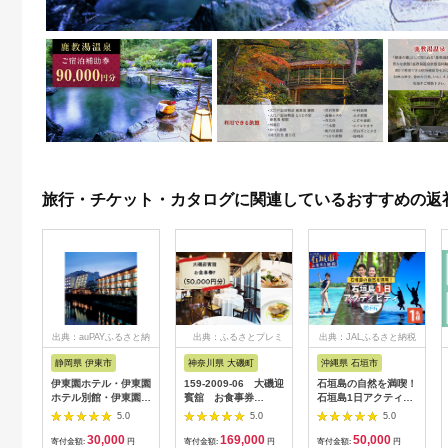
旅行・チケット・カタログに関連しているおすすめの返
出典：auPAYふるさと納
出典：ふるさとプレミ
出典：JALふるさと納税
税
アム
静岡県 伊東市
神奈川県 大磯町
沖縄県 石垣市
伊東園ホテル・伊東園
159-2009-06 大磯迎
石垣島の自然を満喫！
ホテル別館・伊東園ホ
賓舘 お食事券
石垣島1日アクティビ
テル松川館 ご宿泊券
F（50,000円分）【
ティ (利用券 1名様分)
5.0
5.0
5.0
1泊2日2食付き(1名様
神奈川県 大磯町 お惣
NS-2
30,000
169,000
50,000
分:GAタイプ)
菜 手作り 大磯名産品
寄付金額:
円
寄付金額:
円
寄付金額:
円