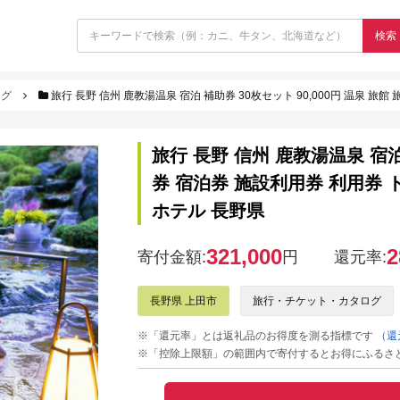
検索
ログ
旅行 長野 信州 鹿教湯温泉 宿泊 補助券 30枚セット 90,000円 温泉 旅館 旅行
旅行 長野 信州 鹿教湯温泉 宿泊 
券 宿泊券 施設利用券 利用券
ホテル 長野県
321,000
2
寄付金額:
円
還元率:
長野県 上田市
旅行・チケット・カタログ
※「還元率」とは返礼品のお得度を測る指標です
（還
※「控除上限額」の範囲内で寄付するとお得にふるさ