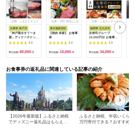
出典：ふるさとチョイ
出典：JRE MALLふる
出典：ふるさとチョイ
出
ス
さと納税
ス
兵庫県 神戸市
東京都新宿区
福岡県 北九州市
愛
「神戸菊水すてーき
【焼肉 幸家】 お食事
京寿司グループ
【 
屋」ディナーチケット
券
10,000円分 お食事券
レン
（2枚）
1000円×10枚 食事チ
テ 
5.0
5.0
5.0
ケット チケット 寿司
コー
福岡県 北九州市
様分
80,000
10,000
34,000
寄付金額:
円
寄付金額:
円
寄付金額:
円
寄付
お食事券の返礼品に関連している記事の紹介
【2026年最新版】ふるさと納税
ふるさと納税、年収いくらで3
でディズニー返礼品はもらえ
万円寄付できる？おすすめ返
る？ホテル・チケット・公式グ
品も紹介
ッズを徹底解説