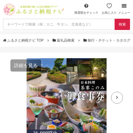
限度額をチェック
お気に入り
メニュー
検索
ふるさと納税ナビ TOP
返礼品検索
旅行・チケット・カタログ
詳細を見る