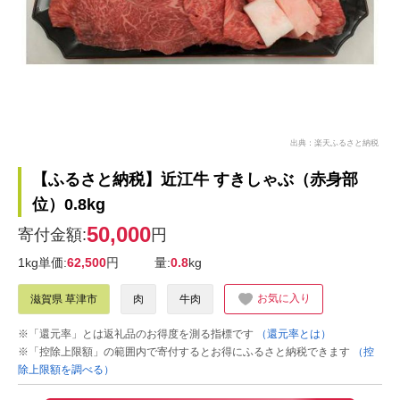
出典：楽天ふるさと納税
【ふるさと納税】近江牛 すきしゃぶ（赤身部
位）0.8kg
50,000
寄付金額:
円
1kg単価:
62,500
円
量:
0.8
kg
お気に入り
滋賀県 草津市
肉
牛肉
※「還元率」とは返礼品のお得度を測る指標です
（還元率とは）
※「控除上限額」の範囲内で寄付するとお得にふるさと納税できます
（控
除上限額を調べる）