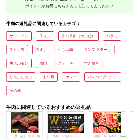
ポイントがお得にもらえるって知ってましたか？
牛肉の返礼品に関連しているカテゴリ
サーロイン
牛タン
牛バラ肉（カルビ）
ハラミ
牛ヒレ肉
みすじ
牛もも肉
ランプ ステーキ
牛ホルモン
焼肉
ステーキ
すき焼き
しゃぶしゃぶ
もつ鍋
カレー
ハンバーグ（牛）
その他
牛肉に関連しているおすすめの返礼品
出典：楽天ふるさと納
出典：ふるさとパレッ
出典：JRE MALLふる