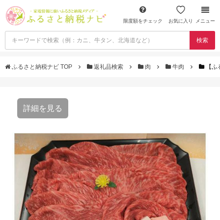
限度額をチェック
お気に入り
メニュー
検索
ふるさと納税ナビ TOP
返礼品検索
肉
牛肉
【ふ
詳細を見る