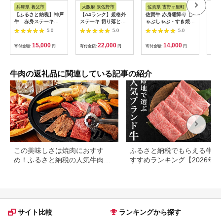
税
ト
さと納税
兵庫県 養父市
大阪府 泉佐野市
佐賀県 吉野ヶ里町
佐
【ふるさと納税】神戸
【A4ランク】規格外
佐賀牛 赤身霜降り し
秘伝
牛 赤身ステーキ
ステーキ 切り落とし
ゃぶしゃぶ・すき焼き
り)
(200g/300g/400g/55
800g【スピード発送
用 600g 吉野ヶ里町
テー
5.0
5.0
5.0
0g/1200g)_ 神戸牛 神
黒毛和牛 リブロース
[FDB064]
戸ビーフ 黒毛和牛 ス
サーロイン 訳あり サ
15,000
22,000
14,000
寄付金額:
円
寄付金額:
円
寄付金額:
円
寄付
テーキ 赤身肉 牛肉 和
イズ不揃い すてーき
牛 ブランド牛 高級肉
氷温熟成×極味付け】
国産牛 ギフト 贈答用
mrz0460
プレゼント 焼肉 グル
牛肉の返礼品に関連している記事の紹介
メ 送料無料 【配送不
可地域：離島】
【G1440980】
この美味しさは焼肉におすす
ふるさと納税でもらえる牛肉
め！ふるさと納税の人気牛肉還
すすめランキング【2026年
元率ランキング
版】還元率・用途別で徹底比
サイト比較
ランキングから探す