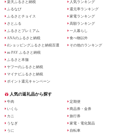
楽天ふるさと納税
人気ランキング
ふるなび
還元率ランキング
ふるさとチョイス
家電ランキング
さとふる
高額ランキング
ふるさとプレミアム
一人暮らし
ANAのふるさと納税
食べ物以外
dショッピングふるさと納税百選
その他のランキング
au PAY ふるさと納税
ふるさと本舗
ヤフーのふるさと納税
マイナビふるさと納税
ポイント還元キャンペーン
人気の返礼品から探す
牛肉
定期便
いくら
商品券・金券
カニ
旅行券
うなぎ
家電・電化製品
うに
自転車