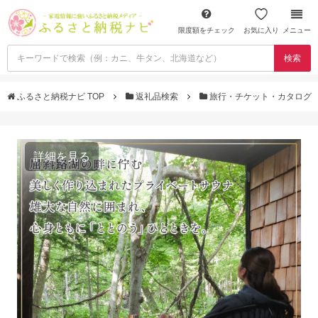
限度額をチェック
お気に入り
メニュー
検索
ふるさと納税ナビ TOP
返礼品検索
旅行・チケット・カタログ
詳細を見る