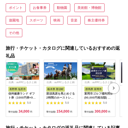
ポイント
お食事券
動物園
美術館・博物館
遊園地
スポーツ
映画
音楽
株主優待券
その他
旅行・チケット・カタログに関連しているおすすめの返
礼品
出典：auPAYふるさと納
出典：auPAYふるさと納
出典：auPAYふるさと納
税
税
税
長野県 塩尻市
栃木県 那須町
群馬県 富岡市
三
信州健康ランド ギフ
那須高原を馬とめぐる
富岡市ゴルフ場利用券
34
ト券（1000円券×9
2時間のホーストレッ
(90,000円相当額) ゴ
はら
枚） | 信州健康ランド
キング 外乗ペア利用
ルフ チケット 平日 土
肉御
5.0
5.0
5.0
サウナ 大浴場 ボディ
券【平日限定】チケッ
日 祝日 プレー券 関東
食事
ケア リラクゼーショ
ト 利用券 ペア 体験
群馬県 首都圏 F20E-
34,000
154,000
300,000
寄付金額:
円
寄付金額:
円
寄付金額:
円
寄付
ン 施設 宿泊 家族連れ
乗馬 初心者歓迎〔P-
350
長野県 塩尻市
100〕
旅行・チケット・カタログの返礼品に関連している記事