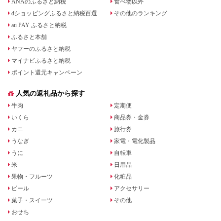
ANAのふるさと納税
食べ物以外
dショッピングふるさと納税百選
その他のランキング
au PAY ふるさと納税
ふるさと本舗
ヤフーのふるさと納税
マイナビふるさと納税
ポイント還元キャンペーン
人気の返礼品から探す
牛肉
定期便
いくら
商品券・金券
カニ
旅行券
うなぎ
家電・電化製品
うに
自転車
米
日用品
果物・フルーツ
化粧品
ビール
アクセサリー
菓子・スイーツ
その他
おせち