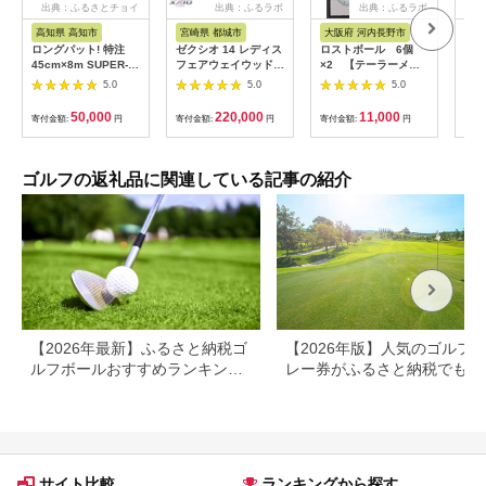
出典：ふるさとチョイ
出典：ふるラボ
出典：ふるラボ
出典
ス
高知県 高知市
宮崎県 都城市
大阪府 河内長野市
大
ロングパット! 特注
ゼクシオ 14 レディス
ロストボール 6個
ロス
45cm×8m SUPER-
フェアウェイウッド
×2 【テーラーメイ
×2 
BENT スーパーベント
ブルー【5/L】《2025
ド TP5・X シリー
ST
5.0
5.0
5.0
パターマットと練習用
年モデル》_IG-C703-
ズ】(色・柄指定不可)
ーズ
具3種 【パターマット
5L _(都城市)ダンロッ
他ブランドあり ゴル
メー
50,000
220,000
11,000
寄付金額:
円
寄付金額:
円
寄付金額:
円
寄付
工房PROゴルフショ
プ ゼクシオ 14シリー
フ ゴルフボール ボー
ゴル
ップ】 [ATAG046] ゴ
ズ 2025年モデル フェ
ル洗浄選別済み 練習
洗浄
ルフ ごるふ パター ゴ
アウェイウッド
用カラーボール カラ
カラ
ルフ用品 ゴルフ場 ス
MP1400L カーボンシ
フル 送料無料
ル 
ゴルフの返礼品に関連している記事の紹介
ポーツ マット 練習 日
ャフト レディス ゴル
本製 高品質 人気 ベス
フ用品 スポーツ用品
トセラー 高知
日本製 MADE IN
JAPAN 国産 ゴルフク
ラブ
【2026年最新】ふるさと納税ゴ
【2026年版】人気のゴルフ
ルフボールおすすめランキング
レー券がふるさと納税でもら
｜タイトリスト・スリクソンな
る！
ど人気返礼品を比較
サイト比較
ランキングから探す