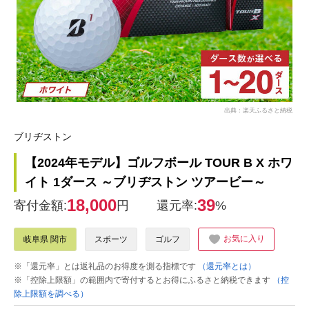
出典：楽天ふるさと納税
ブリヂストン
【2024年モデル】ゴルフボール TOUR B X ホワ
イト 1ダース ～ブリヂストン ツアービー～
18,000
39
寄付金額:
円
還元率:
%
お気に入り
岐阜県 関市
スポーツ
ゴルフ
※「還元率」とは返礼品のお得度を測る指標です
（還元率とは）
※「控除上限額」の範囲内で寄付するとお得にふるさと納税できます
（控
除上限額を調べる）