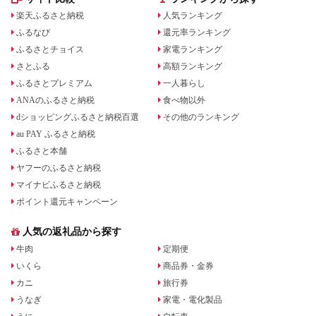
楽天ふるさと納税
人気ランキング
ふるなび
還元率ランキング
ふるさとチョイス
家電ランキング
さとふる
高額ランキング
ふるさとプレミアム
一人暮らし
ANAのふるさと納税
食べ物以外
dショッピングふるさと納税百選
その他のランキング
au PAY ふるさと納税
ふるさと本舗
ヤフーのふるさと納税
マイナビふるさと納税
ポイント還元キャンペーン
人気の返礼品から探す
牛肉
定期便
いくら
商品券・金券
カニ
旅行券
うなぎ
家電・電化製品