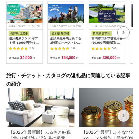
出典：auPAYふるさと納
出典：auPAYふるさと納
出典：auPAYふるさと納
税
税
税
長野県 塩尻市
栃木県 那須町
群馬県 富岡市
三
信州健康ランド ギフ
那須高原を馬とめぐる
富岡市ゴルフ場利用券
34
ト券（1000円券×9
2時間のホーストレッ
(90,000円相当額) ゴ
はら
枚） | 信州健康ランド
キング 外乗ペア利用
ルフ チケット 平日 土
肉御
5.0
5.0
5.0
サウナ 大浴場 ボディ
券【平日限定】チケッ
日 祝日 プレー券 関東
食事
ケア リラクゼーショ
ト 利用券 ペア 体験
群馬県 首都圏 F20E-
34,000
154,000
300,000
寄付金額:
円
寄付金額:
円
寄付金額:
円
寄付
ン 施設 宿泊 家族連れ
乗馬 初心者歓迎〔P-
350
長野県 塩尻市
100〕
旅行・チケット・カタログの返礼品に関連している記事
の紹介
【2026年最新版】ふるさと納税
【2026年最新】ふるなびの
「食べ物以外」返礼品の還元率
ンペーンを解説！最大50%還