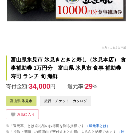
出典：ふるさと本舗
富山県氷見市 氷見きときと寿し（氷見本店） 食
事補助券 1万円分 富山県 氷見市 食事 補助券
寿司 ランチ 旬 海鮮
34,000
29
寄付金額:
円
還元率:
%
富山県 氷見市
旅行・チケット・カタログ
お気に入り
※「還元率」とは返礼品のお得度を測る指標です
（還元率とは）
※「控除上限額」の範囲内で寄付するとお得にふるさと納税できます
（控