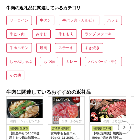
牛肉の返礼品に関連しているカテゴリ
サーロイン
牛タン
牛バラ肉（カルビ）
ハラミ
牛ヒレ肉
みすじ
牛もも肉
ランプ ステーキ
牛ホルモン
焼肉
ステーキ
すき焼き
しゃぶしゃぶ
もつ鍋
カレー
ハンバーグ（牛）
その他
牛肉に関連しているおすすめの返礼品
出典：dショッピングふ
出典：ふるなび
出典：ふるなび
るさと納税
福岡県 飯塚市
宮崎県 都城市
福岡県 広川町
佐
【国産牛もつ100%使
宮崎牛もも生ハム
【6回定期便】焼肉用
【全
用】もつ鍋白味噌セッ
50g×3_11-2601_(都
500g / 焼き肉 和牛
賀牛