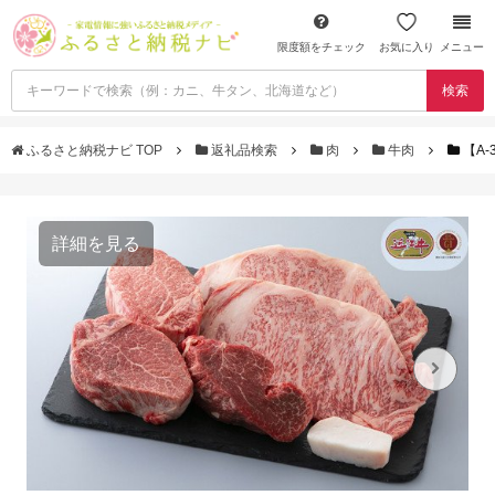
限度額をチェック
お気に入り
メニュー
検索
ふるさと納税ナビ TOP
返礼品検索
肉
牛肉
【A
詳細を見る