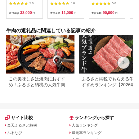
ト 2人前+牛もつ追加
城市) 宮崎牛生ハム
[AFBO071]
黒毛
5.0
5.0
5.0
400g【C3-025】
50g×3P 牛もも生ハム
[FA
おしゃれ おつまみ ギ
33,000
11,000
90,000
寄付金額:
円
寄付金額:
円
寄付金額:
円
寄付
フト 贈答用
牛肉の返礼品に関連している記事の紹介
この美味しさは焼肉におすす
ふるさと納税でもらえる牛肉
め！ふるさと納税の人気牛肉還
すすめランキング【2026年
元率ランキング
版】還元率・用途別で徹底比
サイト比較
ランキングから探す
楽天ふるさと納税
人気ランキング
ふるなび
還元率ランキング