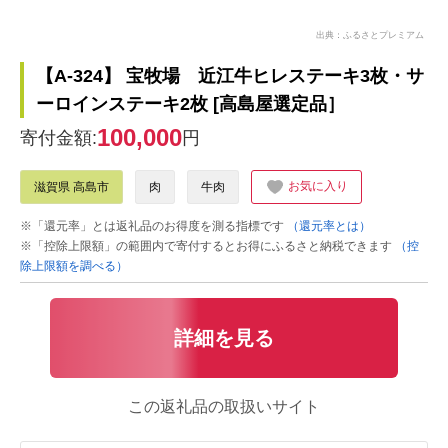
出典：ふるさとプレミアム
【A-324】 宝牧場 近江牛ヒレステーキ3枚・サ
ーロインステーキ2枚 [高島屋選定品］
100,000
寄付金額:
円
お気に入り
滋賀県 高島市
肉
牛肉
※「還元率」とは返礼品のお得度を測る指標です
（還元率とは）
※「控除上限額」の範囲内で寄付するとお得にふるさと納税できます
（控
除上限額を調べる）
詳細を見る
この返礼品の取扱いサイト