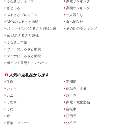
ふるさとチョイス
家電ランキング
さとふる
高額ランキング
ふるさとプレミアム
一人暮らし
ANAのふるさと納税
食べ物以外
dショッピングふるさと納税百選
その他のランキング
au PAY ふるさと納税
ふるさと本舗
ヤフーのふるさと納税
マイナビふるさと納税
ポイント還元キャンペーン
人気の返礼品から探す
牛肉
定期便
いくら
商品券・金券
カニ
旅行券
うなぎ
家電・電化製品
うに
自転車
米
日用品
果物・フルーツ
化粧品