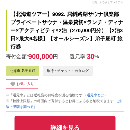
出典：ふるさとプレミアム
【北海道ツアー】9092. 屈斜路湖サウナ倶楽部
プライベートサウナ・温泉貸切×ランチ・ディナ
ー×アクティビティ×2泊（270,000円分）【2泊3
日×最大6名様】【オールシーズン】弟子屈町 旅
行券
900,000
30
寄付金額:
円
還元率:
%
北海道 弟子屈町
旅行・チケット・カタログ
お気に入り
※「還元率」とは返礼品のお得度を測る指標です
（還元率とは）
※「控除上限額」の範囲内で寄付するとお得にふるさと納税できます
（控
除上限額を調べる）
詳細を見る