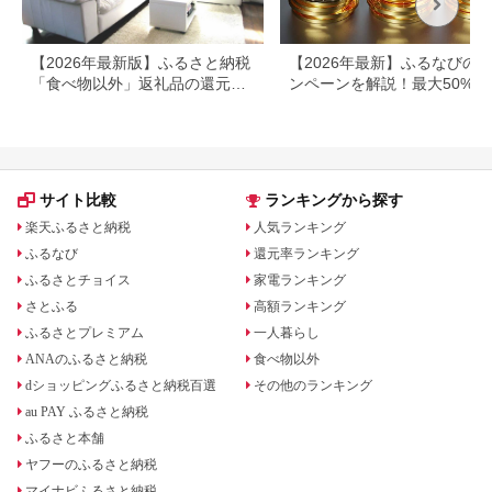
【2026年最新版】ふるさと納税
【2026年最新】ふるなびの
「食べ物以外」返礼品の還元率
ンペーンを解説！最大50%還
ランキング！
も
サイト比較
ランキングから探す
楽天ふるさと納税
人気ランキング
ふるなび
還元率ランキング
ふるさとチョイス
家電ランキング
さとふる
高額ランキング
ふるさとプレミアム
一人暮らし
ANAのふるさと納税
食べ物以外
dショッピングふるさと納税百選
その他のランキング
au PAY ふるさと納税
ふるさと本舗
ヤフーのふるさと納税
マイナビふるさと納税