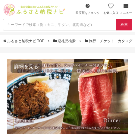
限度額をチェック
お気に入り
メニュー
検索
ふるさと納税ナビ TOP
返礼品検索
旅行・チケット・カタログ
詳細を見る