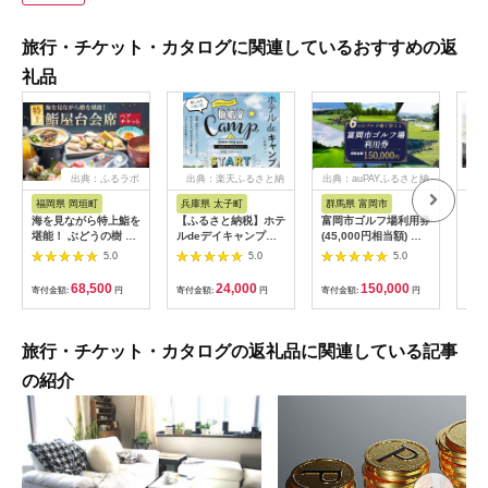
旅行・チケット・カタログに関連しているおすすめの返
礼品
出典：ふるラボ
出典：楽天ふるさと納
出典：auPAYふるさと納
出典
税
税
福岡県 岡垣町
兵庫県 太子町
群馬県 富岡市
長
海を見ながら特上鮨を
【ふるさと納税】ホテ
富岡市ゴルフ場利用券
旅行
堪能！ ぶどうの樹 鮨
ルdeデイキャンプ体
(45,000円相当額) ゴ
運転
屋台ペア お食事券 海
験チケット
ルフ チケット 平日 土
列車
5.0
5.0
5.0
鮮 海 屋台 食事 ペア
【1364991】
日 祝日 プレー券 関東
験 
福岡県 岡垣町
群馬県 首都圏 F20E-
列車
68,500
24,000
150,000
寄付金額:
円
寄付金額:
円
寄付金額:
円
寄付
382
ども
県
旅行・チケット・カタログの返礼品に関連している記事
の紹介