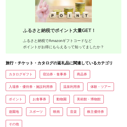
ふるさと納税でポイント大量GET！
ふるさと納税でAmazonギフトコードなど
ポイントがお得にもらえるって知ってましたか？
旅行・チケット・カタログの返礼品に関連しているカテゴリ
カタログギフト
宿泊券・食事券
商品券
入場券・優待券・施設利用券
温泉利用券
体験・ツアー
ポイント
お食事券
動物園
美術館・博物館
遊園地
スポーツ
映画
音楽
株主優待券
その他