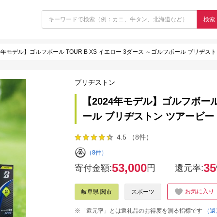
検索
24年モデル】ゴルフボール TOUR B XS イエロー 3ダース ～ゴルフボール ブリヂス
ブリヂストン
【2024年モデル】ゴルフボール 
ール ブリヂストン ツアービー
4.5 （8件）
（8件）
53,000
35
寄付金額:
円
還元率:
お気に入り
岐阜県 関市
スポーツ
※「還元率」とは返礼品のお得度を測る指標です
（還