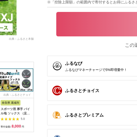
※「控除上限額」の範囲内で寄付するとお得にふるさ
出典：ふるさと本舗
この
ふるなび
ふるなびマネーチャージで5%即増量中！
ふるさとチョイス
出典：ふるさとチョイ
出典：ふるさとチョイ
出典：ふるさとチョイ
出典：A
ス
ス
ス
奈良県 葛城市
京都 府京都市
千葉県 鴨川市
京都 府京
スポーツ用 厚手 パイ
【デグナー】CEレベ
【CROSS FLAVOR】
【デグナ
ル地 ソックス （足
ル2 バンブーエアスル
サーフボード／ショー
クジャケッ
ふるさとプレミアム
袋） チャコール 25～
ーバックプロテクター
トボード[0500-0024]
ク〈XLサ
5.0
5.0
5.0
27cm 1足 ／ ランネ
[PS-25]｜京都 バイク
18SJ-6
8,000
19,000
500,000
1
クスト スポーツ用品
ギア 人気ブランド［
寄付金額:
円
寄付金額:
円
寄付金額:
円
寄付金額:
靴下 サポート ランニ
京都 バイクギア 人気
ング 保温性 レジャー
ブランド 衝撃吸収プ