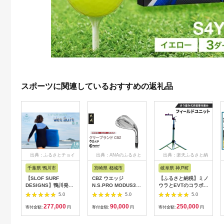
スポーツに関連しているおすすめの返礼品
出典：ふるさとチョイ
出典：ANAのふるさと
出典：楽天ふるさと納
ス
納税
税
千葉県 鴨川市
宮崎県 都城市
岐阜県 神戸町
【SLOF SURF
CBZ ウエッジ
【ふるさと納税】ミノ
DESIGNS】鴨川発！
N.S.PRO MODUS3
ウラとEVTのコラボレ
オーダー ウェットス
TOUR 105 スチール
ーション自転車ワーク
5.0
5.0
5.0
ーツ １着《春秋
シャフト 52度《2025
スタンド第一弾 フィ
277,000
90,000
250,000
用》 [0277-0001]
年モデル》_GJ-
ールドユニット
寄付金額:
円
寄付金額:
円
寄付金額:
円
C702-mo52
【1643209】