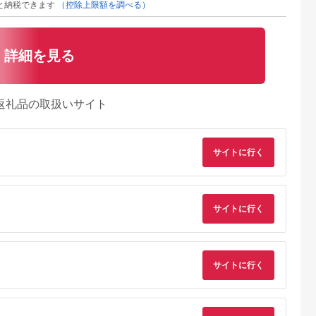
と納税できます
（控除上限額を調べる）
詳細を見る
返礼品の取扱いサイト
サイトに行く
サイトに行く
NAのふるさと
出典：楽天ふるさと納
出典：さとふる
出典：ふるさとチョ
納税
税
都市
奈良県 天理市
愛知県 小牧市
京都 府京都市
ー】クラシッ
【ふるさと納税】
フュージョンフレキシ
【デグナー】レザー
ト ブラッ
AQUADREAM GOLD
ー
ツーリング メッシュ
サイトに行く
イズ〉
自動車始動用バッテリ
MARSHMALLOW(マ
グローブ [TG-59M] 
5.0
5.0
5.0
5.0
ー ISS車対応 N-65R
シュマロ)サイズ:L
イボリー ＜サイズ選
50,000
28,000
12,000
25,000
1個【配送不可地域：
[030M13-04]
択可＞［ 京都 八王子
円
寄付金額:
円
寄付金額:
円
寄付金額:
円
沖縄県】
バイク用 手袋 人気 
【1608346】
すすめ 革 レザー ツ