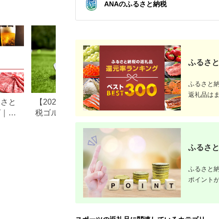
ANAのふるさと納税
ウォーキング 奈良県
ロテクター 高い通気
葛城市
性 人気 おすすめ バイ
ク ライダー バイカー
ツーリング お取り寄
せ 通販 送料無料 ふる
さと納税 ］
ふるさと
ふるさと
返礼品は
るさと
【2026年最新】ふるさと納
和歌山県美浜町の
グ｜高
税ゴルフボールおすすめラ
納税のご紹介
ル別
ンキング｜タイトリスト・
スリクソンなど人気返礼品
を比較
ふるさと
ふるさと納
ポイント