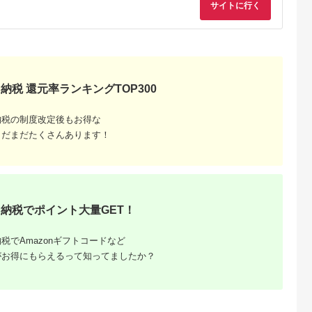
サイトに行く
リング ライダー バイ
カー バイク ブランド
メーカー ギア パーツ
通販 送料無料 ふるさ
と納税 ］
納税 還元率ランキングTOP300
納税の制度改定後もお得な
まだまだたくさんあります！
ふるさと
納税でポイント大量GET！
税でAmazonギフトコードなど
がお得にもらえるって知ってましたか？