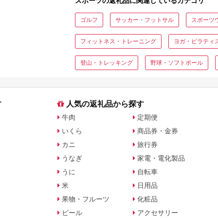
スポーツの返礼品に関連しているカテゴリ
ゴルフ
サッカー・フットサル
スポーツ
フィットネス・トレーニング
ヨガ・ピラティ
登山・トレッキング
野球・ソフトボール
す
人気の返礼品から探す
牛肉
定期便
いくら
商品券・金券
カニ
旅行券
うなぎ
家電・電化製品
うに
自転車
米
日用品
果物・フルーツ
化粧品
ビール
アクセサリー