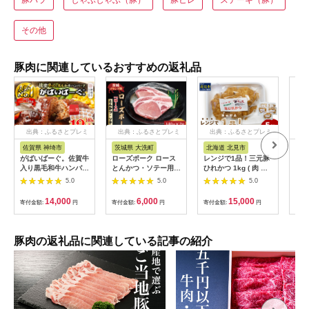
その他
豚肉に関連しているおすすめの返礼品
出典：ふるさとプレミ
出典：ふるさとプレミ
出典：ふるさとプレミ
出
アム
アム
アム
佐賀県 神埼市
茨城県 大洗町
北海道 北見市
鹿
がばいばーぐ。佐賀牛
ローズポーク ロース
レンジで1品！三元豚
is
入り黒毛和牛ハンバー
とんかつ・ソテー用
ひれかつ 1kg ( 肉 豚
ラボ
グ140g×12個【がば
約280g (140g×2枚) (
肉 ヒレ 揚げ物 総菜
エテ
5.0
5.0
5.0
いばーぐ。 佐賀牛 黒
茨城県共通返礼品・茨
冷凍 簡単調理 )【136-
回)
毛和牛 お弁当 おかず
城県産 ) ブランド豚
0072】
便 
14,000
6,000
15,000
寄付金額:
円
寄付金額:
円
寄付金額:
円
寄付
惣菜 簡単調理 肉 合挽
茨城 国産 豚肉 冷凍
ス 
肉 贈り物 ギフト 人気
とんかつ ソテー
子 
個包装】 (H081147)
惣菜
キョ
豚肉の返礼品に関連している記事の紹介
社・