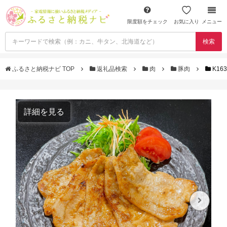
限度額をチェック
お気に入り
メニュー
検索
ふるさと納税ナビ TOP
返礼品検索
肉
豚肉
K16
詳細を見る