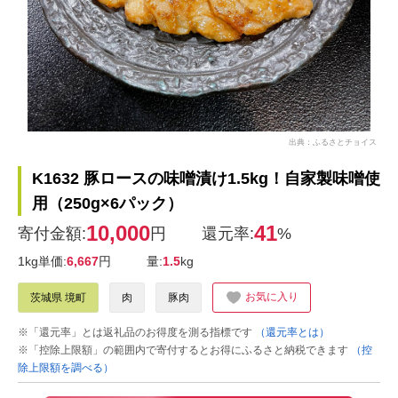
出典：ふるさとチョイス
K1632 豚ロースの味噌漬け1.5kg！自家製味噌使
用（250g×6パック）
10,000
41
寄付金額:
円
還元率:
%
1kg単価:
6,667
円
量:
1.5
kg
お気に入り
茨城県 境町
肉
豚肉
※「還元率」とは返礼品のお得度を測る指標です
（還元率とは）
※「控除上限額」の範囲内で寄付するとお得にふるさと納税できます
（控
除上限額を調べる）