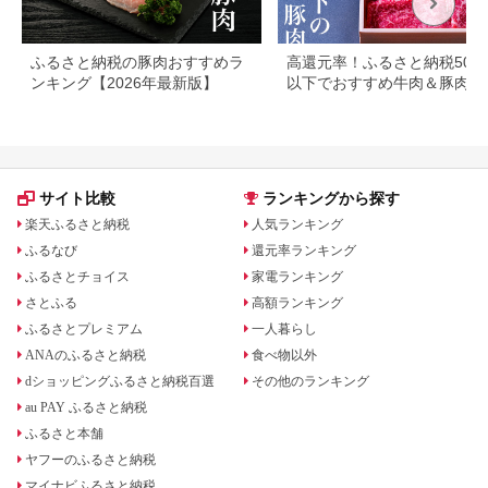
ふるさと納税の豚肉おすすめラ
高還元率！ふるさと納税500
ンキング【2026年最新版】
以下でおすすめ牛肉＆豚肉ラ
キング！
サイト比較
ランキングから探す
楽天ふるさと納税
人気ランキング
ふるなび
還元率ランキング
ふるさとチョイス
家電ランキング
さとふる
高額ランキング
ふるさとプレミアム
一人暮らし
ANAのふるさと納税
食べ物以外
dショッピングふるさと納税百選
その他のランキング
au PAY ふるさと納税
ふるさと本舗
ヤフーのふるさと納税
マイナビふるさと納税