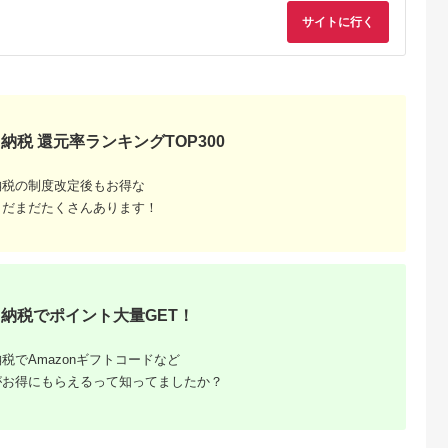
水市
け：※ご注文からお
3】
サイトに行く
けまで1ヶ月～1ヶ月
半ほど頂戴します。
届け指定日は承れま
んので予めご了承願
ます。
納税 還元率ランキングTOP300
納税の制度改定後もお得な
るさと納
まだまだたくさんあります！
ンキング
・商品券
納税でポイント大量GET！
税でAmazonギフトコードなど
がお得にもらえるって知ってましたか？