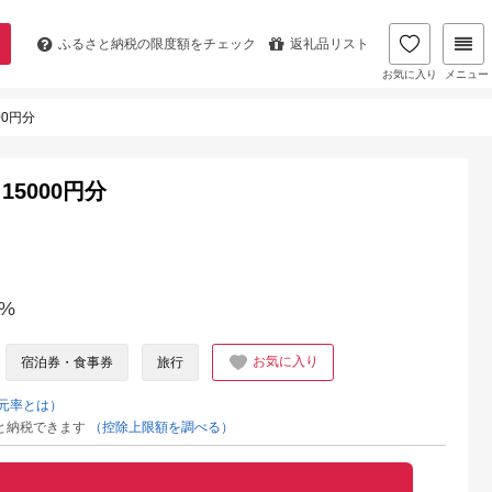
ふるさと納税の
限度額をチェック
返礼品リスト
お気に入り
メニュー
0円分
5000円分
%
お気に入り
宿泊券・食事券
旅行
元率とは）
と納税できます
（控除上限額を調べる）