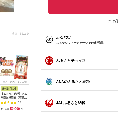
この
出典：さとふる
ふるなび
ふるなびマネーチャージで5%即増量中！
ふるさとチョイス
ANAのふるさと納税
出典：楽天ふるさと納
出典：ふるラボ
出典：楽天ふるさと納
出
税
税
栃木県 日光市
三重県 多気町
静岡県 東伊豆町
高知県 土
【ふるさと納税】ぐる
宿泊券 90,000円分 コ
【ふるさと納税】迷っ
あしずり温
り日光感謝券【商品券
ンランショップ・ジャ
たらコレ！ ひがしい
宿泊クーポン
1万5千円分】｜旅行
パンが監修したはじめ
ず 満喫 宿泊 補助
円分 あし
JALふるさと納税
5.0
5.0
5.0
券 クーポン券 お食事
てのホテル
券 （6千円分）
旅行券 ト
50,000
300,000
20,000
1
券 旅行 観光 温泉 旅
HACIENDA VISON ハ
B001／静岡県 東伊
家族 温泉
寄付金額:
円
寄付金額:
円
寄付金額:
円
寄付金額:
館 ホテル カフェ レジ
シェンダ ヴィソン マ
豆町
旅行 国内
ャー施設 地域商品券
ナーホテル ホテルチ
泊施設 自