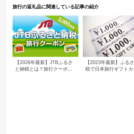
行 関西 ホテル 旅館
旅行の返礼品に関連している記事の紹介
宿 体験 ギフト クーポ
ン 宿泊 お泊り 国内旅
行 但馬牛 旅館 温泉宿
プレゼント 贈答 母の
日 25-09
【2026年最新】JTBふるさ
【2023年最新】ふる
と納税とは？旅行クーポン
税で日本旅行ギフトカ
の仕組み・使い方をわかり
がまだもらえる⁉
やすく解説