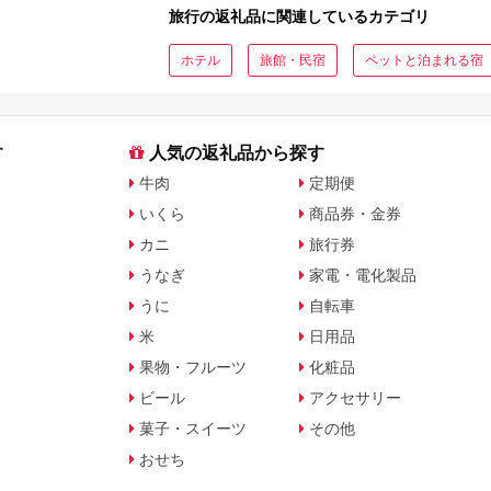
旅行の返礼品に関連しているカテゴリ
ホテル
旅館・民宿
ペットと泊まれる宿
す
人気の返礼品から探す
牛肉
定期便
いくら
商品券・金券
カニ
旅行券
うなぎ
家電・電化製品
うに
自転車
米
日用品
果物・フルーツ
化粧品
ビール
アクセサリー
菓子・スイーツ
その他
おせち