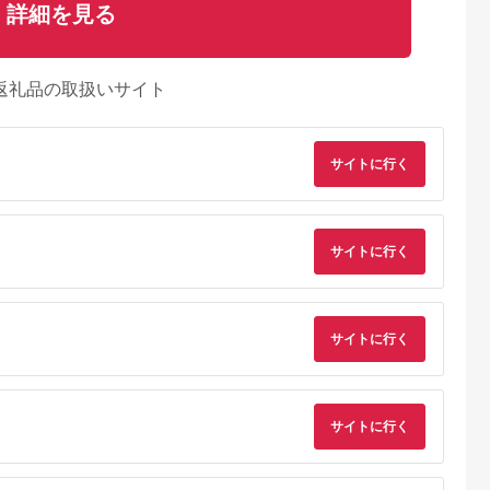
詳細を見る
返礼品の取扱いサイト
サイトに行く
サイトに行く
サイトに行く
典：ふるラボ
出典：楽天ふるさと納
出典：さとふる
出典：楽天ふるさと
税
佐清水市
沖縄県 糸満市
群馬県 桐生市
長野県 軽井沢町
泉郷 共通
【ふるさと納税】【糸
桐生カントリークラブ
【ふるさと納税】軽
券 3,000
満市】しろくまツアー
使えるゴルフ利用券
沢 星野リゾート ふる
ずり温泉郷
で利用可能なWEB旅
(4,000円相当)
さと納税宿泊ギフト
サイトに行く
5.0
5.0
5.0
5.0
ラベル ペア
行クーポン(6万円分）
(300,000円分) 宿泊
0,000
200,000
15,000
1,000,000
 ホテル 観光
星のや軽井沢 ホテル
円
寄付金額:
円
寄付金額:
円
寄付金額:
旅行 宿泊 宿
ブレストンコート
然 旅館 高知
BEB5軽井沢 お届