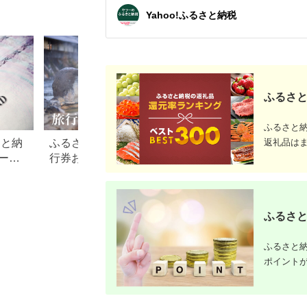
チケット 日光市
ケット ホテル宿泊券
県 土佐清
Yahoo!ふるさと納税
[0292]
宿泊チケット 宿泊券
【R0131
旅行宿泊券 観光宿泊
券 高級 高級宿 三重県
多気町 AI-30
ふるさと
ふるさと
さと納
ふるさと納税でもらえる旅
【2026年最新】ふ
返礼品は
ード
行券おすすめランキング
税 金券の返礼品ラ
【2026年最新版】還元率・
｜旅行券・食事券
旅行会社別で徹底比較
を比較
ふるさと
ふるさと納
ポイント