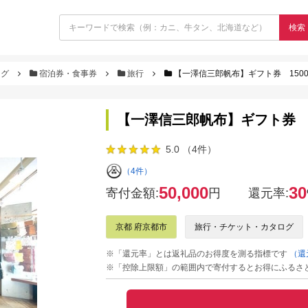
検索
ログ
宿泊券・食事券
旅行
【一澤信三郎帆布】ギフト券 1500
【一澤信三郎帆布】ギフト券 1
5.0 （4件）
（4件）
50,000
30
寄付金額:
円
還元率:
京都 府京都市
旅行・チケット・カタログ
※「還元率」とは返礼品のお得度を測る指標です
（還
※「控除上限額」の範囲内で寄付するとお得にふるさ