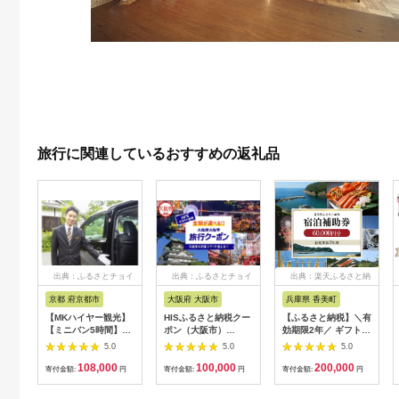
旅行に関連しているおすすめの返礼品
出典：ふるさとチョイ
出典：ふるさとチョイ
出典：楽天ふるさと納
ス
ス
税
京都 府京都市
大阪府 大阪市
兵庫県 香美町
【MKハイヤー観光】
HISふるさと納税クー
【ふるさと納税】＼有
【ミニバン5時間】ド
ポン（大阪市）
効期限2年／ ギフトに
ライバーとめぐるとっ
30,000円分_OS039-
も使える 宿泊補助券
5.0
5.0
5.0
ておきの京都観光（3
0001-07
60,000円分 宿泊助成
108,000
100,000
200,000
／21-6／20・10／1-
券 宿泊券 旅 トラベル
寄付金額:
円
寄付金額:
円
寄付金額:
円
11／30）
旅行券 兵庫県 香美町
カニ 温泉 海 観光 旅