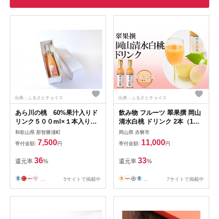
出典：ふるさとチョイス
出典：ふるさとチョイス
あら川の桃 60%果汁入りド
飲み物 フルーツ 翠果撰 岡山
リンク５００ml×１本入り
清水白桃 ドリンク 2本（1本
ギフトセット
200ml） 化粧箱入り
和歌山県 那智勝浦町
岡山県 赤磐市
7,500
11,000
寄付金額:
円
寄付金額:
円
36
33
還元率
%
還元率
%
...
5サイトで掲載中
...
7サイトで掲載中