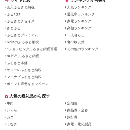
サイト比較
ランキングから探す
楽天ふるさと納税
人気ランキング
ふるなび
還元率ランキング
ふるさとチョイス
家電ランキング
さとふる
高額ランキング
ふるさとプレミアム
一人暮らし
ANAのふるさと納税
食べ物以外
dショッピングふるさと納税百選
その他のランキング
au PAY ふるさと納税
ふるさと本舗
ヤフーのふるさと納税
マイナビふるさと納税
ポイント還元キャンペーン
人気の返礼品から探す
牛肉
定期便
いくら
商品券・金券
カニ
旅行券
うなぎ
家電・電化製品