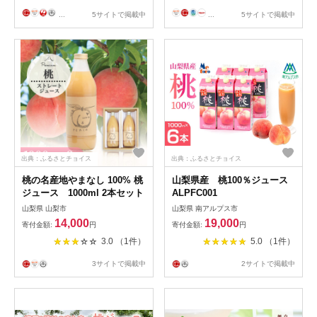
飲料 30本 詰めあわせ ギフト
...
5サイトで掲載中
...
5サイトで掲載中
プレゼント セット 贈答 家庭
用 JAフーズおおいた スピー
ド スピード発送 ＜131-106＞
出典：ふるさとチョイス
出典：ふるさとチョイス
桃の名産地やまなし 100% 桃
山梨県産 桃100％ジュース
ジュース 1000ml 2本セット
ALPFC001
山梨県 山梨市
山梨県 南アルプス市
14,000
19,000
寄付金額:
円
寄付金額:
円
3.0 （1件）
5.0 （1件）
3サイトで掲載中
2サイトで掲載中