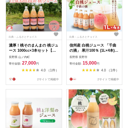
出典：ふるさとチョイス
出典：ふるさとチョイス
濃厚！桃そのまんまの 桃ジュ
信州産 白桃ジュース 「千曲
ース 1000cc×3本セット【濃
の滴」 果汁100％ (1L×4本) |
厚 桃ジュース 100％ 贅沢 】
ジュース 白桃 信州産 千曲の
長野県 山ノ内町
長野県 長野市
滴 ストレート 人気 おすすめ
27,000
15,000
寄付金額:
円
寄付金額:
円
果汁100% 桃 もも モモ 飲料
4.0 （1件）
4.0 （1件）
ドリンク 送料無料 長野県 長
野市 信州 信濃 ふるさと納税
2サイトで掲載中
2サイトで掲載中