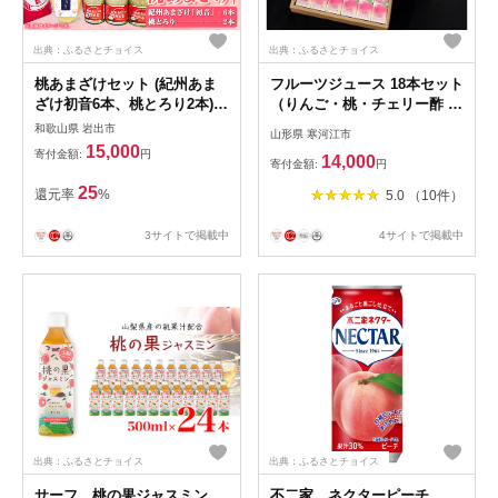
出典：ふるさとチョイス
出典：ふるさとチョイス
桃あまざけセット (紀州あま
フルーツジュース 18本セット
ざけ初音6本、桃とろり2本)
（りんご・桃・チェリー酢 各
株式会社紀ノ國フーズ 《90日
6本）【化粧箱入】 紙パック
和歌山県 岩出市
山形県 寒河江市
以内に順次出荷(土日祝除
りんごジュース 桃ジュース
15,000
寄付金額:
円
14,000
く)》 和歌山県 岩出市 甘酒
さくらんぼ酢 山形 014-G-
寄付金額:
円
桃ジュース 送料無料
MB001
25
還元率
%
5.0 （10件）
3サイトで掲載中
4サイトで掲載中
出典：ふるさとチョイス
出典：ふるさとチョイス
サーフ 桃の果ジャスミン
不二家 ネクターピーチ