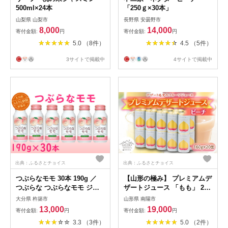
500ml×24本
「250ｇ×30本」
山梨県 山梨市
長野県 安曇野市
8,000
14,000
寄付金額:
円
寄付金額:
円
5.0 （8件）
4.5 （5件）
3サイトで掲載中
4サイトで掲載中
出典：ふるさとチョイス
出典：ふるさとチョイス
つぶらなモモ 30本 190g ／
【山形の極み】 プレミアムデ
つぶらな つぶらなモモ ジュ
ザートジュース 「もも」 20
ース 清涼飲料水 人気 子供 お
缶 ジュース ストレート デザ
大分県 杵築市
山形県 南陽市
すすめ 果汁飲料 ご当地ジュ
ート フルーツジュース ピー
13,000
19,000
寄付金額:
円
寄付金額:
円
ース もも モモ 桃 ももジュー
チ 果物 果汁100％ 山形県 南
3.3 （3件）
5.0 （2件）
ス モモジュース 桃ジュース
陽市 [1188]