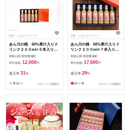
出典：ふるさとチョイス
出典：ふるさとチョイス
あら川の桃 60%果汁入りド
あら川の桃 60%果汁入りド
リンク２００ml×５本入り
リンク２００ml×７本入り
ギフトセット
ギフトセット
和歌山県 那智勝浦町
和歌山県 那智勝浦町
12,000
17,000
寄付金額:
円
寄付金額:
円
31
29
還元率
%
還元率
%
...
5サイトで掲載中
...
5サイトで掲載中