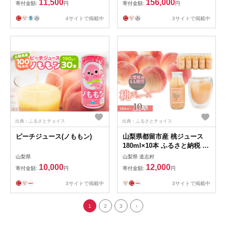
11,500
156,000
寄付金額:
円
寄付金額:
円
じゅーす モモジュース モモ
じゅーす 川中島白桃 桃 もも
4サイトで掲載中
3サイトで掲載中
モモ ぴーち ピーチ フルーツ
果物 砂糖不使用 ストレート
ジュース 1 リットル 飲み物
ドリンク 瓶 人気 おすすめ お
取り寄せ ギフト プレゼント
贈答品 信州 長野 千曲市
出典：ふるさとチョイス
出典：ふるさとチョイス
ピーチジュース(ノももン)
山梨県都留市産 桃ジュース
180ml×10本 ふるさと納税 桃
ジュース 山梨県 都留市 送料
山梨県
山梨県 道志村
無料 DSX012
10,000
12,000
寄付金額:
円
寄付金額:
円
3サイトで掲載中
3サイトで掲載中
1
2
3
›