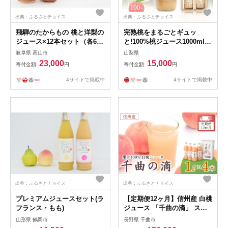
出典：ふるさとチョイス
出典：ふるさとチョイス
飛騨のたからもの 桃と洋梨の
完熟桃をまるごとギュッ
ジュース×12本セット（各6本
と!100%桃ジュース1000ml 2
ずつ）| 農家の果物 桃 梨 フ
本セット【1203886】
岐阜県 高山市
山梨県
ルーツ 飲みやすい ジュース
23,000
15,000
寄付金額:
円
寄付金額:
円
フレッシュ おいしい 減農薬
寺田農園 BN012
4サイトで掲載中
4サイトで掲載中
出典：ふるさとチョイス
出典：ふるさとチョイス
プレミアムジュースセット(ラ
【定期便12ヶ月】信州産 白桃
フランス・もも)
ジュース 「千曲の滴」 スト
レート果汁100％ (1L×4本) |
山形県 鶴岡市
長野県 千曲市
桃ジュース 桃じゅーす もも