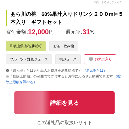
出典：ふるさとチョイス
あら川の桃 60%果汁入りドリンク２００ml×５
本入り ギフトセット
12,000
31
寄付金額:
円
還元率:
%
和歌山県 那智勝浦町
お茶・飲み物
お気に入り
フルーツ・野菜ジュース
桃ジュース
※「還元率」とは返礼品のお得度を測る指標です
（還元率とは）
※「控除上限額」の範囲内で寄付するとお得にふるさと納税できます
（控
除上限額を調べる）
詳細を見る
この返礼品の取扱いサイト