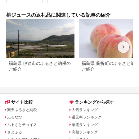
100％ 山形県 南陽市
んぼ
[1188]
MB0
桃ジュースの返礼品に関連している記事の紹介
福島県 伊達市のふるさと納税の
福島県 桑折町のふるさと納
ご紹介
ご紹介
サイト比較
ランキングから探す
楽天ふるさと納税
人気ランキング
ふるなび
還元率ランキング
ふるさとチョイス
家電ランキング
さとふる
高額ランキング