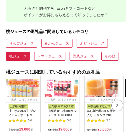
ふるさと納税でAmazonギフトコードなど
ポイントがお得にもらえるって知ってましたか？
桃ジュースの返礼品に関連しているカテゴリ
りんごジュース
みかんジュース
ぶどうジュース
桃ジュース
トマトジュース
野菜ジュース
その他
桃ジュースに関連しているおすすめの返礼品
出典：ふるさとチョイ
出典：ふるさとチョイ
出典：ふるさとチョイ
出
ス
ス
ス
山形県 南陽市
山梨県 南アルプス市
和歌山県 和歌山市
山
【山形の極み】 プレ
山梨県産 桃100％ジ
あら川の桃 60％ 果汁
フル
ミアムデザートジュー
ュース ALPFC001
入り ドリンク 200ml
本セ
ス 「もも」 20缶 ジ
× 12本 入り ギフトセ
桃・
5.0
5.0
5.0
ュース ストレート デ
ット【mao10】
本）
ザート フルーツジュ
パッ
19,000
19,000
23,000
寄付金額:
円
寄付金額:
円
寄付金額:
円
寄付
ース ピーチ 果物 果汁
ス 