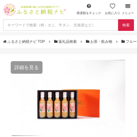
限度額をチェック
お気に入り
メニュー
検索
ふるさと納税ナビ TOP
返礼品検索
お茶・飲み物
フルー
詳細を見る