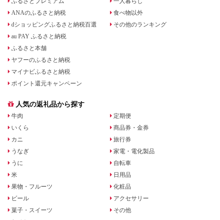
ふるさとプレミアム
一人暮らし
ANAのふるさと納税
食べ物以外
dショッピングふるさと納税百選
その他のランキング
au PAY ふるさと納税
ふるさと本舗
ヤフーのふるさと納税
マイナビふるさと納税
ポイント還元キャンペーン
人気の返礼品から探す
牛肉
定期便
いくら
商品券・金券
カニ
旅行券
うなぎ
家電・電化製品
うに
自転車
米
日用品
果物・フルーツ
化粧品
ビール
アクセサリー
菓子・スイーツ
その他