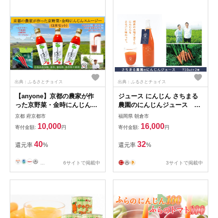
出典：ふるさとチョイス
出典：ふるさとチョイス
【anyone】京都の農家が作
ジュース にんじん さちまる
った京野菜・金時にんじんス
農園のにんじんジュース
ムージー（3本セット）
710ml×2本
京都 府京都市
福岡県 朝倉市
10,000
16,000
寄付金額:
円
寄付金額:
円
40
32
還元率
%
還元率
%
...
6サイトで掲載中
3サイトで掲載中