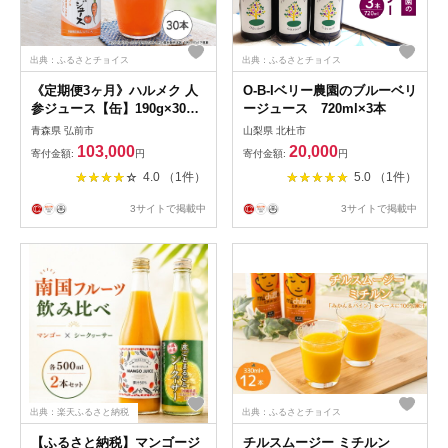
出典：ふるさとチョイス
出典：ふるさとチョイス
《定期便3ヶ月》ハルメク 人
O-B-Iベリー農園のブルーベリ
参ジュース【缶】190g×30本
ージュース 720ml×3本
[野菜ジュース にんじんジュ
青森県 弘前市
山梨県 北杜市
ース 人参ジュース りんご果
103,000
20,000
寄付金額:
円
寄付金額:
円
汁 栄養機能食品 ビタミンA
4.0 （1件）
5.0 （1件）
健康 砂糖不使用 甘味料不使
用 保存料不使用 青森県 弘前
3サイトで掲載中
3サイトで掲載中
市]
出典：楽天ふるさと納税
出典：ふるさとチョイス
【ふるさと納税】マンゴージ
チルスムージー ミチルン