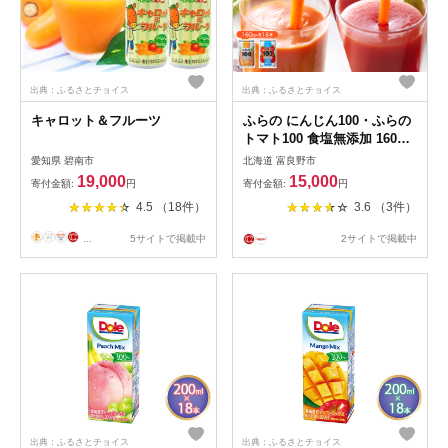
出典：ふるさとチョイス
出典：ふるさとチョイス
キャロット＆フルーツ
ふらの にんじん100・ふらの
トマト100 食塩無添加 160g×
各15本セット_ 野菜ジュース
愛知県 碧南市
北海道 富良野市
ジュース トマトジュース ニ
19,000
15,000
寄付金額:
円
寄付金額:
円
ンジンジュース 飲料 ドリン
4.5 （18件）
3.6 （3件）
ク 野菜 詰合せ セット 飲み比
べ 国産 産直 にんじん100 缶
...
5サイトで掲載中
2サイトで掲載中
贈答 ギフト おすすめ 人気 缶
ジュース 【1296279】
出典：ふるさとチョイス
出典：ふるさとチョイス