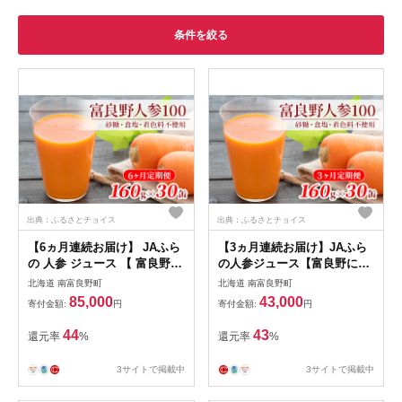
条件を絞る
出典：ふるさとチョイス
出典：ふるさとチョイス
【6ヵ月連続お届け】 JAふら
【3ヵ月連続お届け】JAふら
の 人参 ジュース 【 富良野
の人参ジュース【富良野にん
にんじん 100】30缶セット 定
じん100】30缶セット 定期便
北海道 南富良野町
北海道 南富良野町
期便 野菜飲料 にんじんジュ
果汁飲料 野菜飲料 にんじん
85,000
43,000
寄付金額:
円
寄付金額:
円
ース 人参 野菜 飲料 ジュース
ジュース 人参 野菜 飲料類 ジ
野菜ジュース 飲み物
ュース 野菜ジュース 飲み物
44
43
還元率
%
還元率
%
3サイトで掲載中
3サイトで掲載中