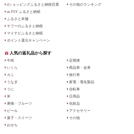
dショッピングふるさと納税百選
その他のランキング
au PAY ふるさと納税
ふるさと本舗
ヤフーのふるさと納税
マイナビふるさと納税
ポイント還元キャンペーン
人気の返礼品から探す
牛肉
定期便
いくら
商品券・金券
カニ
旅行券
うなぎ
家電・電化製品
うに
自転車
米
日用品
果物・フルーツ
化粧品
ビール
アクセサリー
菓子・スイーツ
その他
おせち