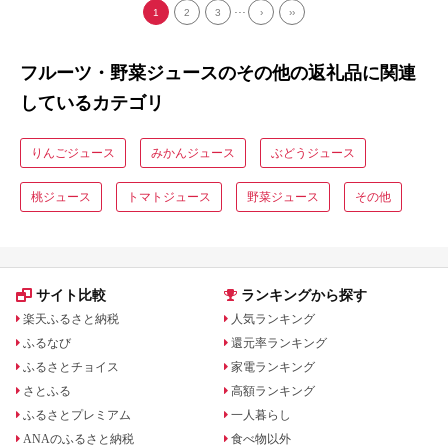
ス ジューシー 甘い 『満天☆
水分補給 お水 あかちゃん キ
...
1
2
3
›
››
青空レストラン』 『坂上＆指
ッズ
原のつぶれない店』 『ごはん
ジャパン』 H022-023
フルーツ・野菜ジュースのその他の返礼品に関連
しているカテゴリ
りんごジュース
みかんジュース
ぶどうジュース
桃ジュース
トマトジュース
野菜ジュース
その他
サイト比較
ランキングから探す
楽天ふるさと納税
人気ランキング
ふるなび
還元率ランキング
ふるさとチョイス
家電ランキング
さとふる
高額ランキング
ふるさとプレミアム
一人暮らし
ANAのふるさと納税
食べ物以外