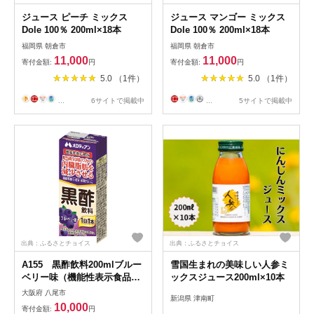
ジュース ピーチ ミックス
ジュース マンゴー ミックス
Dole 100％ 200ml×18本
Dole 100％ 200ml×18本
福岡県 朝倉市
福岡県 朝倉市
11,000
11,000
寄付金額:
円
寄付金額:
円
5.0 （1件）
5.0 （1件）
...
6サイトで掲載中
...
5サイトで掲載中
出典：ふるさとチョイス
出典：ふるさとチョイス
A155 黒酢飲料200mlブルー
雪国生まれの美味しい人参ミ
ベリー味（機能性表示食品）
ックスジュース200ml×10本
24本
大阪府 八尾市
新潟県 津南町
10,000
寄付金額:
円