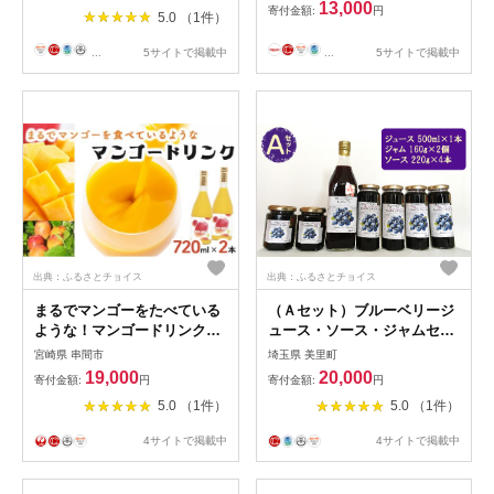
13,000
寄付金額:
円
5.0 （1件）
...
5サイトで掲載中
...
5サイトで掲載中
出典：ふるさとチョイス
出典：ふるさとチョイス
まるでマンゴーをたべている
（Ａセット）ブルーベリージ
ような！マンゴードリンク
ュース・ソース・ジャムセッ
(720ml×2本)トロっとした口
ト【池田ブルーベリー園 生産
宮崎県 串間市
埼玉県 美里町
当たりが格別_K021-018
農家が心を込めた「本物」】
19,000
20,000
寄付金額:
円
寄付金額:
円
[No.060] ／ ブルーベリージ
5.0 （1件）
5.0 （1件）
ュース ブルーベリージャム
ブルーベリーソース ジャムセ
4サイトで掲載中
4サイトで掲載中
ット フルーツジャム フルー
ツソース 果実ジュース 朝食
パンのお供 ヨーグルトソース