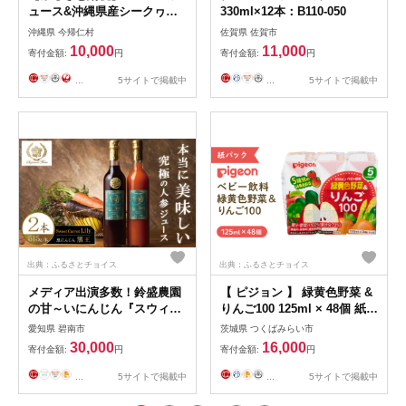
ュース&沖縄県産シークヮー
330ml×12本：B110-050
サージュースセット 南国フル
沖縄県 今帰仁村
佐賀県 佐賀市
ーツ飲み比べ【1523070】
10,000
11,000
寄付金額:
円
寄付金額:
円
...
5サイトで掲載中
...
5サイトで掲載中
出典：ふるさとチョイス
出典：ふるさとチョイス
メディア出演多数！鈴盛農園
【 ピジョン 】 緑黄色野菜 &
の甘～いにんじん『スウィー
りんご100 125ml × 48個 紙パ
トキャロットリリィ＆黒人参
ック飲料 赤ちゃん 赤ちゃん
愛知県 碧南市
茨城県 つくばみらい市
〈黒王〉の濃厚人参ジュース
用品 ベビー ベビー用品 ベビ
30,000
16,000
寄付金額:
円
寄付金額:
円
飲み比べセット』 515g × 2本
ーグッズ 乳児 ベビー飲料 飲
高級ホテルでも採用された濃
料 紙パック 野菜 りんご ジュ
...
5サイトで掲載中
...
5サイトで掲載中
厚でなめらかな飲み口 ジュー
ース お出かけ 飲み物 セット