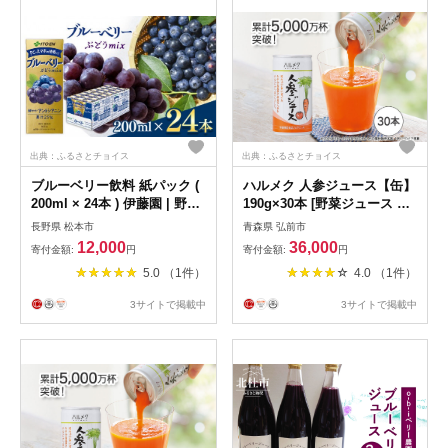
フルーツギフト お取り寄せグ
ルメ 瓶ジュース 果実セット
詰め合わせ 埼玉県
出典：ふるさとチョイス
出典：ふるさとチョイス
ブルーベリー飲料 紙パック (
ハルメク 人参ジュース【缶】
200ml × 24本 ) 伊藤園 | 野菜
190g×30本 [野菜ジュース に
フルーツ ジュース ドリンク
んじんジュース 人参ジュース
長野県 松本市
青森県 弘前市
飲料 健康 食品 砂糖 食塩 不
りんご果汁 栄養機能食品 ビ
12,000
36,000
寄付金額:
円
寄付金額:
円
使用 長期常温可能 1ケース
タミンA 健康 砂糖不使用 甘
5.0 （1件）
4.0 （1件）
長野県 松本市 ふるさと納税
味料不使用 保存料不使用 青
森県 弘前市]
3サイトで掲載中
3サイトで掲載中