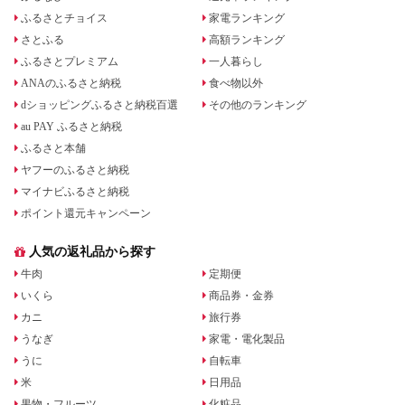
ふるさとチョイス
家電ランキング
さとふる
高額ランキング
ふるさとプレミアム
一人暮らし
ANAのふるさと納税
食べ物以外
dショッピングふるさと納税百選
その他のランキング
au PAY ふるさと納税
ふるさと本舗
ヤフーのふるさと納税
マイナビふるさと納税
ポイント還元キャンペーン
人気の返礼品から探す
牛肉
定期便
いくら
商品券・金券
カニ
旅行券
うなぎ
家電・電化製品
うに
自転車
米
日用品
果物・フルーツ
化粧品