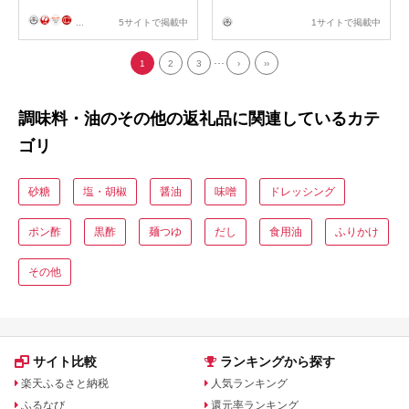
ッシング / 国産 野菜 ドレッ
...
5サイトで掲載中
1サイトで掲載中
シング 万能ドレッシング 調
味料 セット 料理 タレ 和風
...
洋風 万能調味料 【株式会社
1
2
3
›
››
四国健商】[ATAF042]
調味料・油のその他の返礼品に関連しているカテ
ゴリ
砂糖
塩・胡椒
醤油
味噌
ドレッシング
ポン酢
黒酢
麺つゆ
だし
食用油
ふりかけ
その他
サイト比較
ランキングから探す
楽天ふるさと納税
人気ランキング
ふるなび
還元率ランキング