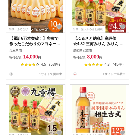
出典：ふるなび
出典：楽天ふるさと納税
【累計6万本突破！】卵黄で
【ふるさと納税】高評価
作ったこだわりのマヨネーズ
☆4.82 三河みりん みりん 本
10本 015AC01N.／ママのこ
みりん 500ml 選べる 容量 1
兵庫県 市
愛知県 碧南市
だわり卵 卵 たまご 大容量 栄
本 ～ 9本 九重櫻 全国酒類品
14,000
8,000
寄付金額:
円
寄付金額:
円
養満点 調味料 お料理 安心 安
評会 名誉大賞 受賞 九重味淋
4.5 （53件）
4.8 （45件）
全 健康 玉子 サラダ ディップ
江戸時代 創業 昔ながらの製
ポテトサラダ
法 じっくり 醸造 原材料 厳選
1サイトで掲載中
1サイトで掲載中
国産 もち米 豊富なうま味 料
亭の味 料理 調味料 愛知県 碧
南市 送料無料