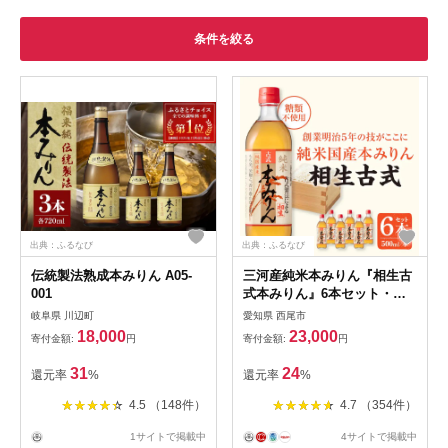
条件を絞る
出典：ふるなび
出典：ふるなび
伝統製法熟成本みりん A05-
三河産純米本みりん『相生古
001
式本みりん』6本セット・
A008-23
岐阜県 川辺町
愛知県 西尾市
18,000
23,000
寄付金額:
円
寄付金額:
円
31
24
還元率
%
還元率
%
4.5 （148件）
4.7 （354件）
1サイトで掲載中
4サイトで掲載中