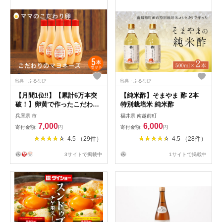
出典：ふるなび
出典：ふるなび
【月間1位‼】【累計6万本突
【純米酢】そまやま 酢 2本
破！】卵黄で作ったこだわり
特別栽培米 純米酢
のマヨネーズ5本
兵庫県 市
福井県 南越前町
008AC01N.／ママのこだわり
7,000
6,000
寄付金額:
円
寄付金額:
円
卵 大容量 栄養満点 調味料 お
4.5 （29件）
4.5 （28件）
料理 安心 安全 健康 玉子 サ
ラダ ディップ ポテトサラダ
3サイトで掲載中
1サイトで掲載中