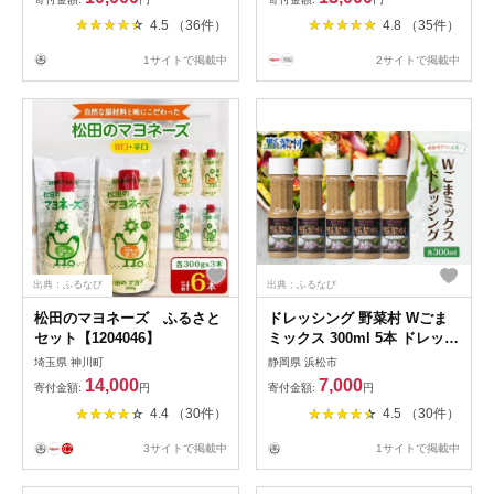
物用 マリネ 調味料 チキン南
4.5 （36件）
4.8 （35件）
蛮 ピクルス 発酵熟成 贈答 ギ
フト お酢【MI006-fy】【福山
1サイトで掲載中
2サイトで掲載中
酢販売有限会社】
出典：ふるなび
出典：ふるなび
松田のマヨネーズ ふるさと
ドレッシング 野菜村 Wごま
セット【1204046】
ミックス 300ml 5本 ドレッシ
ング
埼玉県 神川町
静岡県 浜松市
14,000
7,000
寄付金額:
円
寄付金額:
円
4.4 （30件）
4.5 （30件）
3サイトで掲載中
1サイトで掲載中