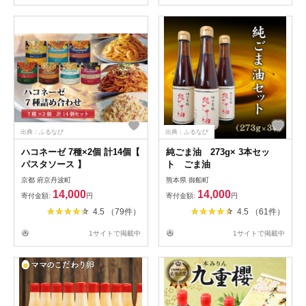
出典：ふるなび
出典：ふるなび
ハコネーゼ 7種×2個 計14個【
純ごま油 273g× 3本セッ
パスタソース 】
ト ごま油
京都 府京丹波町
熊本県 御船町
14,000
14,000
寄付金額:
円
寄付金額:
円
4.5 （79件）
4.5 （61件）
1サイトで掲載中
1サイトで掲載中