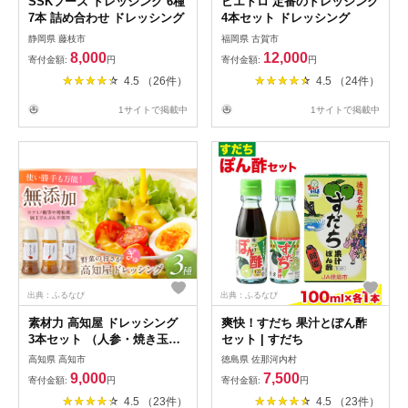
SSKフーズ ドレッシング 6種
ピエトロ 定番のドレッシング
7本 詰め合わせ ドレッシング
4本セット ドレッシング
静岡県 藤枝市
福岡県 古賀市
8,000
12,000
寄付金額:
円
寄付金額:
円
4.5 （26件）
4.5 （24件）
1サイトで掲載中
1サイトで掲載中
出典：ふるなび
出典：ふるなび
素材力 高知屋 ドレッシング
爽快！すだち 果汁とぽん酢
3本セット （人参・焼き玉ね
セット | すだち
ぎ・ごまとごぼう） / 〈うま
高知県 高知市
徳島県 佐那河内村
味味料 アミノ酸 増粘剤 加工
9,000
7,500
寄付金額:
円
寄付金額:
円
でんぷん すべて不使用〉国産
4.5 （23件）
4.5 （23件）
野菜 ドレッシング 万能ドレ