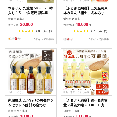
出典：ふるなび
出典：楽天ふるさと納税
本みりん 九重櫻 500ml × 3本
【ふるさと納税】三河産純米
入り 1.5L ご自宅用 調味料 国
本みりん『相生古式本みり
産 全国酒類品評会名誉大賞受
ん』12本セット・A010-40 /
愛知県 碧南市
愛知県 西尾市
賞 三河 みりん 発祥 醸造元
国産もち米 味醂 本味醂 糖類
20,000
40,000
寄付金額:
円
寄付金額:
円
九重味淋 醸造のまち碧南 国
無添加 純国産米使用 みりん
4.8 （42件）
4.7 （42件）
内産 水稲もち米 米こうじ 本
三河 無添加.無着色 MB
格米焼酎 使用 料理 調理 加工
...
6サイトで掲載中
3サイトで掲載中
品 本格本みりん お取り寄せ
愛知県 碧南市 送料無料
H002-098
出典：ふるなび
出典：楽天ふるさと納税
内堀醸造 こだわりの有機酢 5
【ふるさと納税】選べる内容
本セット 5種 詰め合わせ す
量＜菊花大輪＞ 1.8L 1L 九州
し酢 玄米 りんご 有機JAS認
産の万能酢 合わせ酢 手巻き
岐阜県 八百津町
宮崎県 三股町
証
ちらし 寿司酢 南蛮漬け 酢の
10,000
13,000
寄付金額:
円
寄付金額:
円