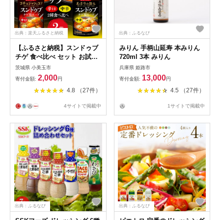
出典：楽天ふるさと納税
出典：ふるなび
【ふるさと納税】スンドゥブ
みりん 手柄山延寿 本みりん
チゲ 食べ比べ セット お試し
720ml 3本 みりん
辛口 中辛 ダイショー 韓国 韓
茨城県 小美玉市
兵庫県 姫路市
国料理 チゲ 時短 常温保存 鍋
2,000
13,000
寄付金額:
円
寄付金額:
円
鍋つゆ 簡単 茨城県 小美玉市
4.8 （27件）
4.5 （27件）
47-CV
4サイトで掲載中
1サイトで掲載中
出典：ふるなび
出典：ふるなび