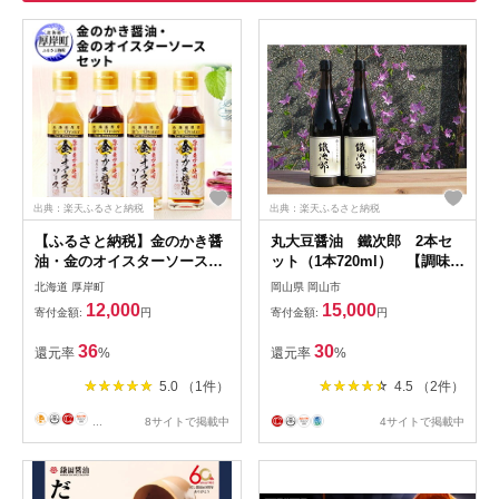
出典：楽天ふるさと納税
出典：楽天ふるさと納税
【ふるさと納税】金のかき醤
丸大豆醤油 鐵次郎 2本セ
油・金のオイスターソース各
ット（1本720ml） 【調味料
2本セット 調味料 牡蠣
醤油 濃口】
北海道 厚岸町
岡山県 岡山市
12,000
15,000
寄付金額:
円
寄付金額:
円
36
30
還元率
%
還元率
%
5.0 （1件）
4.5 （2件）
...
8サイトで掲載中
4サイトで掲載中