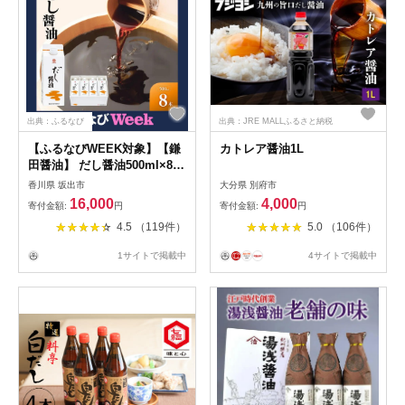
出典：ふるなび
出典：JRE MALLふるさと納税
【ふるなびWEEK対象】【鎌
カトレア醤油1L
田醤油】 だし醤油500ml×8本
入
香川県 坂出市
大分県 別府市
16,000
4,000
寄付金額:
円
寄付金額:
円
4.5 （119件）
5.0 （106件）
1サイトで掲載中
4サイトで掲載中