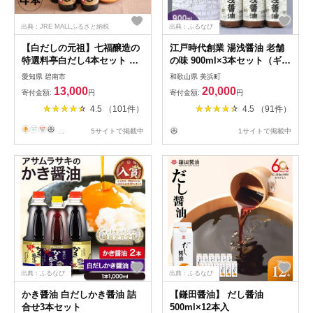
出典：JRE MALLふるさと納税
出典：ふるなび
【白だしの元祖】七福醸造の
江戸時代創業 湯浅醤油 老舗
特選料亭白だし4本セット 厳
の味 900ml×3本セット（ギフ
選素材 万能 調味料 白だし セ
ト包装・紙袋付き） | 醤油
愛知県 碧南市
和歌山県 美浜町
ット レシピ冊子付き ロング
13,000
20,000
寄付金額:
円
寄付金額:
円
セラー 出汁 だし 旨味 和食
4.5 （101件）
4.5 （91件）
煮物 卵料理 お吸い物 麺類 炒
めもの 揚げ物 太鼓判 時短料
...
5サイトで掲載中
1サイトで掲載中
理 料理 H001-088
出典：ふるなび
出典：ふるなび
かき醤油 白だしかき醤油 詰
【鎌田醤油】 だし醤油
合せ3本セット
500ml×12本入