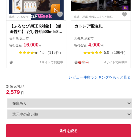
出典：ふるなび
出典：JRE MALLふるさと納税
【ふるなびWEEK対象】【鎌
カトレア醤油1L
田醤油】 だし醤油500ml×8本
入
香川県 坂出市
大分県 別府市
16,000
4,000
寄付金額:
円
寄付金額:
円
4.5 （119件）
5.0 （106件）
1サイトで掲載中
4サイトで掲載中
レビュー件数ランキングをもっと見る
対象返礼品
2,579
件
条件を絞る