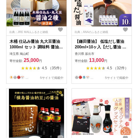
出典：JRE MALLふるさと納税
出典：ANAのふるさと納税
木桶 仕込み醤油 丸大豆醤油
【鎌田醤油】 低塩だし醤油
1000ml セット 調味料 醤油
200ml×10ヶ入【だし醤油 醤
しょうゆ 食品 詰め合わせ 弓
油 人気 おすすめ 人気だし醤
埼玉県 鳩山町
香川県 坂出市
削多醤油 埼玉県 鳩山町
油 低塩 低塩だし醤油
25,000
13,000
寄付金額:
円
寄付金額:
円
AE1028】
4.5 （35件）
4.5 （32件）
...
5サイトで掲載中
...
5サイトで掲載中