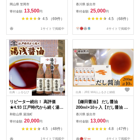
岡山県 笠岡市
香川県 坂出市
13,500
25,000
寄付金額:
円
寄付金額:
円
4.5 （69件）
4.5 （68件）
1サイトで掲載中
4サイトで掲載中
出典：ふるなび
出典：JRE MALLふるさと納税
リピーター続出！ 高評価
【鎌田醤油】 だし醤油
★4.93 江戸時代から続く湯浅
200ml×10ヶ入【だし醤油 醤
醤油900ml×3本_M6146
油 人気 おすすめ 人気だし醤
和歌山県 湯浅町
香川県 坂出市
油 出汁醤油 AE1026】
20,000
13,000
寄付金額:
円
寄付金額:
円
4.5 （48件）
4.8 （47件）
1サイトで掲載中
4サイトで掲載中