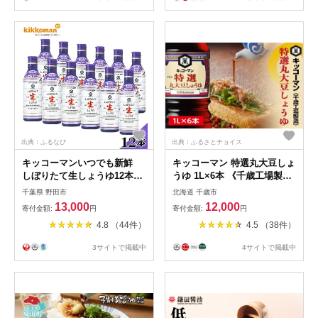
出典：ふるなび
出典：ふるさとチョイス
キッコーマンいつでも新鮮
キッコーマン 特選丸大豆しょ
しぼりたて生しょうゆ12本セ
うゆ 1L×6本 《千歳工場製
ット No.181
造》
千葉県 野田市
北海道 千歳市
13,000
12,000
寄付金額:
円
寄付金額:
円
4.8 （44件）
4.5 （38件）
3サイトで掲載中
4サイトで掲載中