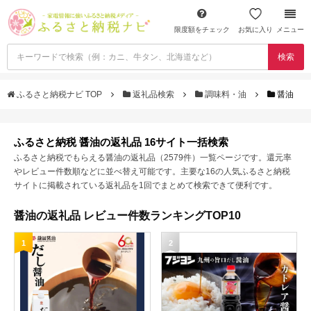
限度額をチェック
お気に入り
メニュー
検索
ふるさと納税ナビ TOP
返礼品検索
調味料・油
醤油
ふるさと納税 醤油の返礼品 16サイト一括検索
ふるさと納税でもらえる醤油の返礼品（2579件）一覧ページです。還元率
やレビュー件数順などに並べ替え可能です。主要な16の人気ふるさと納税
サイトに掲載されている返礼品を1回でまとめて検索できて便利です。
醤油の返礼品 レビュー件数ランキングTOP10
1
2