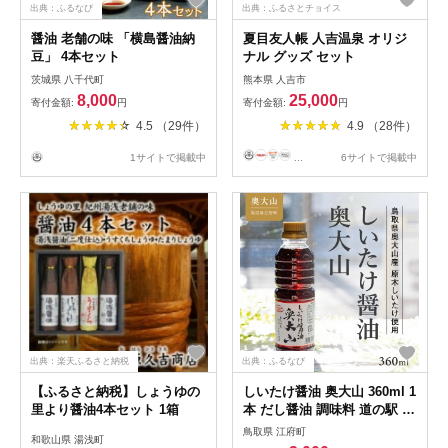
出典：ふるなび
出典：ふるさとチョイス
醤油 老舗の味 「横島醤油納
夏目友人帳 人吉温泉 オリジ
豆」 4本セット
ナル グッズ セット
茨城県 八千代町
熊本県 人吉市
8,000
25,000
寄付金額:
円
寄付金額:
円
4.5 （29件）
4.9 （28件）
1サイトで掲載中
...
6サイトで掲載中
出典：楽天ふるさと納税
出典：ふるなび
【ふるさと納税】しょうゆの
しいたけ醤油 奥大山 360ml 1
里より醤油4本セット 1箱
本 だし醤油 調味料 道の駅 お
試し 3000円 0567
鳥取県 江府町
和歌山県 湯浅町