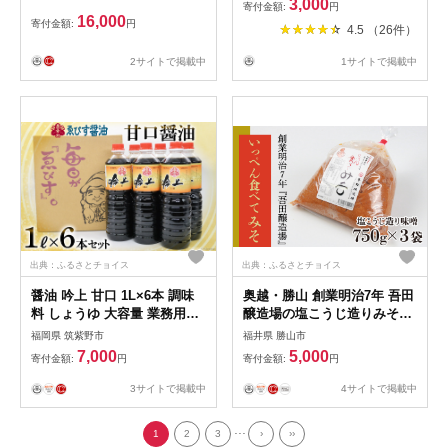
3,000
寄付金額:
円
16,000
寄付金額:
円
4.5 （26件）
2サイトで掲載中
1サイトで掲載中
出典：ふるさとチョイス
出典：ふるさとチョイス
醤油 吟上 甘口 1L×6本 調味
奥越・勝山 創業明治7年 吾田
料 しょうゆ 大容量 業務用
醸造場の塩こうじ造りみそ
[ゑびす醤油 福岡県 筑紫野市
「いっぺん食べてみそ」
福岡県 筑紫野市
福井県 勝山市
21760181] 甘口醤油 しょうゆ
750g×3袋 [A-074005]
7,000
5,000
寄付金額:
円
寄付金額:
円
九州
3サイトで掲載中
4サイトで掲載中
...
1
2
3
›
››