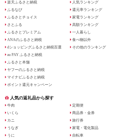
楽天ふるさと納税
人気ランキング
ふるなび
還元率ランキング
ふるさとチョイス
家電ランキング
さとふる
高額ランキング
ふるさとプレミアム
一人暮らし
ANAのふるさと納税
食べ物以外
dショッピングふるさと納税百選
その他のランキング
au PAY ふるさと納税
ふるさと本舗
ヤフーのふるさと納税
マイナビふるさと納税
ポイント還元キャンペーン
人気の返礼品から探す
牛肉
定期便
いくら
商品券・金券
カニ
旅行券
うなぎ
家電・電化製品
うに
自転車