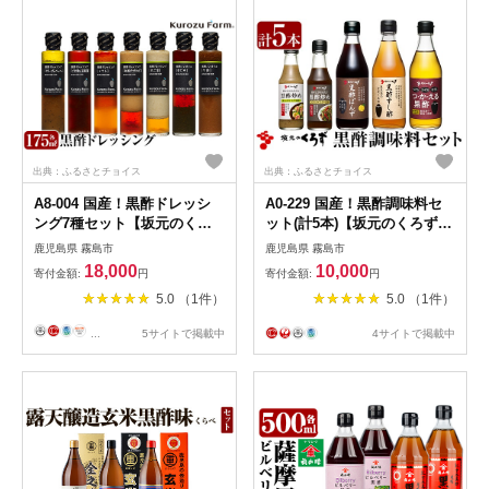
出典：ふるさとチョイス
出典：ふるさとチョイス
A8-004 国産！黒酢ドレッシ
A0-229 国産！黒酢調味料セ
ング7種セット【坂元のくろ
ット(計5本)【坂元のくろず】
ず】霧島市 調味料 お酢 詰め
霧島市 調味料 お酢 詰め合わ
鹿児島県 霧島市
鹿児島県 霧島市
合わせ
せ
18,000
10,000
寄付金額:
円
寄付金額:
円
5.0 （1件）
5.0 （1件）
...
5サイトで掲載中
4サイトで掲載中