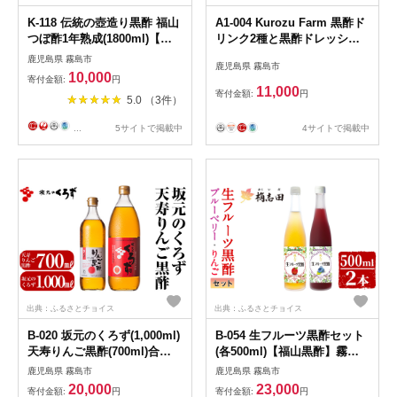
K-118 伝統の壺造り黒酢 福山
A1-004 Kurozu Farm 黒酢ド
つぼ酢1年熟成(1800ml)【宇
リンク2種と黒酢ドレッシン
都醸造】霧島市 黒酢 調味料
グ2種(計4本)【坂元のくろ
鹿児島県 霧島市
鹿児島県 霧島市
熟成黒酢
ず】霧島市 調味料 お酢 酢ド
10,000
寄付金額:
円
リンク 詰め合わせ
11,000
寄付金額:
円
5.0 （3件）
4サイトで掲載中
...
5サイトで掲載中
出典：ふるさとチョイス
出典：ふるさとチョイス
B-020 坂元のくろず(1,000ml)
B-054 生フルーツ黒酢セット
天寿りんご黒酢(700ml)合計2
(各500ml)【福山黒酢】霧島
本セット【坂元のくろず】黒
市 黒酢 調味料 着色料・保存
鹿児島県 霧島市
鹿児島県 霧島市
酢 坂元 黒酢ドリンク 霧島市
料無添加
20,000
23,000
寄付金額:
円
寄付金額:
円