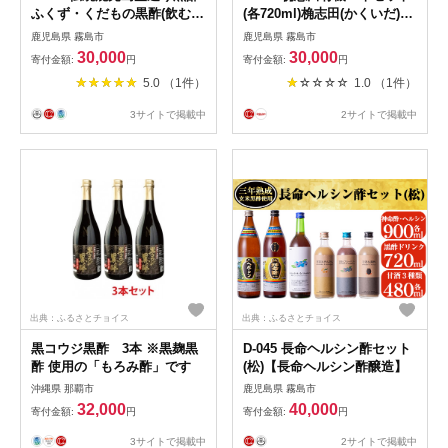
ふくず・くだもの黒酢(飲む黒
(各720ml)桷志田(かくいだ)の
酢）500m×5本セット【宇都
国産の有機玄米を使用した三
鹿児島県 霧島市
鹿児島県 霧島市
醸造】
年熟成桷志田有機【福山黒
30,000
30,000
寄付金額:
円
寄付金額:
円
酢】 霧島市 黒酢 福山黒酢 桷
5.0 （1件）
1.0 （1件）
志田 調味料
3サイトで掲載中
2サイトで掲載中
出典：ふるさとチョイス
出典：ふるさとチョイス
黒コウジ黒酢 3本 ※黒麹黒
D-045 長命ヘルシン酢セット
酢 使用の「もろみ酢」です
(松)【長命ヘルシン酢醸造】
沖縄県 那覇市
鹿児島県 霧島市
32,000
40,000
寄付金額:
円
寄付金額:
円
3サイトで掲載中
2サイトで掲載中