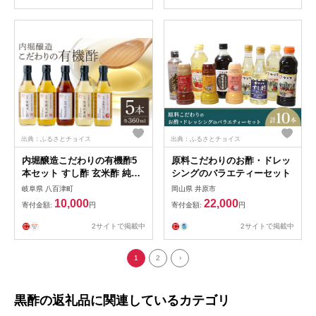
出典：ふるさとチョイス
出典：ふるさとチョイス
内堀醸造こだわりの有機酢5
原料こだわりのお酢・ドレッ
本セット すし酢 玄米酢 純玄
シングのバラエティーセット
米黒酢 純米酢 りんご酢 詰め
岐阜県 八百津町
岡山県 井原市
合わせ (123)
10,000
22,000
寄付金額:
円
寄付金額:
円
2サイトで掲載中
2サイトで掲載中
1
2
›
黒酢の返礼品に関連しているカテゴリ