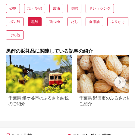
砂糖
塩・胡椒
醤油
味噌
ドレッシング
ポン酢
黒酢
麺つゆ
だし
食用油
ふりかけ
その他
黒酢の返礼品に関連している記事の紹介
千葉県 鎌ケ谷市のふるさと納税
千葉県 野田市のふるさと納
のご紹介
ご紹介