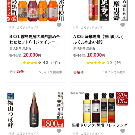
出典：ふるさとチョイス
出典：ふるさとチョイス
B-021 霧島黒酢の黒酢詰め合
A-025 薩摩黒壽【福山町ふく
わせセットC【ジェイシーエ
ふくふれあい館】
ヌ】
鹿児島県 霧島市
鹿児島県 霧島市
20,000
10,000
寄付金額:
円
寄付金額:
円
4.3 （4件）
5.0 （4件）
...
5サイトで掲載中
3サイトで掲載中
出典：ふるさとチョイス
出典：ふるさとチョイス