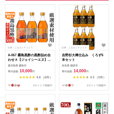
出典：ふるさとチョイス
出典：ふるさとチョイス
A-067 霧島黒酢の黒酢詰め合
吉野杉大樽仕込み くろず6
わせＡ【ジェイシーエヌ】黒
本セット
酢ドリンク 黒酢 霧島市
鹿児島県 霧島市
奈良県 橿原市
10,000
14,000
寄付金額:
円
寄付金額:
円
4.8 （6件）
4.5 （5件）
4サイトで掲載中
4サイトで掲載中