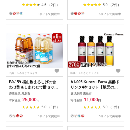
調味料 お酢 酢ドリンク
4.5 （2件）
5.0 （2件）
...
5サイトで掲載中
...
5サイトで掲載中
出典：ふるさとチョイス
出典：ふるさとチョイス
B0-159 福山酢まるしげの合
A1-005 Kurozu Farm 黒酢ド
わせ酢＆しあわせで酢セット
リンク4本セット【坂元のく
(計6本)甘味が強く料理を引き
ろず】霧島市 調味料 お酢 酢
鹿児島県 霧島市
鹿児島県 霧島市
立てる合わせ酢(1800ml)と合
ドリンク 詰め合わせ
25,000
11,000
寄付金額:
円
寄付金額:
円
わせ酢をベースに玄米黒酢と
5.0 （1件）
5.0 （1件）
根こんぶを入れたしあわせで
酢(1800ml)の黒酢セット【重
...
5サイトで掲載中
...
5サイトで掲載中
久盛一酢醸造場】 重久本舗