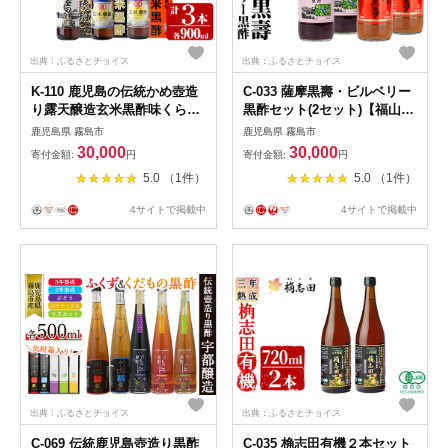
出典：ふるさとチョイス
出典：ふるさとチョイス
K-110 鹿児島の伝統かめ壺造
C-033 薩摩黒壽・ビルベリー
り露天醸造玄米黒酢味くらべ
黒酢セット(2セット)【福山町
セット(計3本) 【重久盛一酢
ふくふくふれあい館】
鹿児島県 霧島市
鹿児島県 霧島市
醸造場】長期熟成 お酢 調味
30,000
30,000
寄付金額:
円
寄付金額:
円
料 黒酢ドリンク ビネガー セ
5.0 （1件）
5.0 （1件）
ット重久本舗
4サイトで掲載中
4サイトで掲載中
出典：ふるさとチョイス
出典：ふるさとチョイス
C-069 伝統鹿児島壺造り黒酢
C-035 桷志田有機２本セット