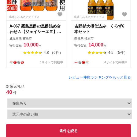
出典：ふるさとチョイス
出典：ふるさとチョイス
A-067 霧島黒酢の黒酢詰め合
吉野杉大樽仕込み くろず6
わせＡ【ジェイシーエヌ】黒
本セット
酢ドリンク 黒酢 霧島市
鹿児島県 霧島市
奈良県 橿原市
10,000
14,000
寄付金額:
円
寄付金額:
円
4.8 （6件）
4.5 （5件）
4サイトで掲載中
4サイトで掲載中
レビュー件数ランキングをもっと見る
対象返礼品
40
件
条件を絞る