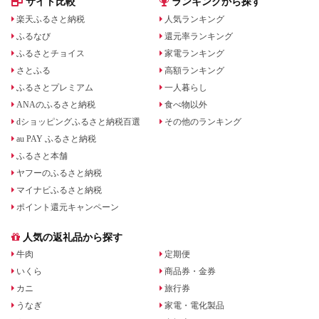
サイト比較
ランキングから探す
楽天ふるさと納税
人気ランキング
ふるなび
還元率ランキング
ふるさとチョイス
家電ランキング
さとふる
高額ランキング
ふるさとプレミアム
一人暮らし
ANAのふるさと納税
食べ物以外
dショッピングふるさと納税百選
その他のランキング
au PAY ふるさと納税
ふるさと本舗
ヤフーのふるさと納税
マイナビふるさと納税
ポイント還元キャンペーン
人気の返礼品から探す
牛肉
定期便
いくら
商品券・金券
カニ
旅行券
うなぎ
家電・電化製品