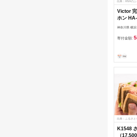
出典：ANAの
Victo
ホン HA
択可】 
神奈川県 横浜
Bluet
5
ォン 人
寄付金額:
川県 横
出典：ふるさと
K154
（17,5