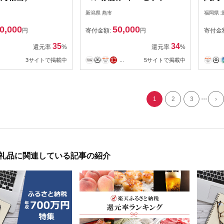
(RM-4547S1W ホワイト)
ン 門
新潟県 燕市
福岡県 
1.5合 糖質カット 家電
ン 
0,000
50,000
円
寄付金額:
円
寄付金
35
34
還元率
%
還元率
%
3サイトで掲載中
...
5サイトで掲載中
...
1
2
3
›
返礼品に関連している記事の紹介