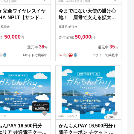
Lふるさと納税
出典：auPAYふるさと納税
tor 完全ワイヤレスイヤ
今までにない天使の掛け心
HA-NP1T【サンドピ
地！ 眉骨で支える拡大鏡
 | オーディオ機器
「さばえルーペ」：シルバ
 横浜市
福井県 鯖江市
etoothイヤホン イヤフ
ー 2.0倍［E-07201e］
50,000
50,000
 人気 おすすめ｜神奈
額:
円
寄付金額:
円
 横浜市
36
35
還元率
%
還元率
%
4サイトで掲載中
...
5サイトで掲載中
るラボ
出典：ふるなび
んPAY 16,500円分
かんもんPAY 16,500円分 (
エリア 共通電子クーポ
電子クーポン チケット ク