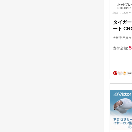
出典：ふるさと
タイガー
ート CR
【電化製
大阪府 門真市
肉 鉄板焼き 穴あき・波型
5
プレート
寄付金額:
阪府門真
生活家電
援 】 27