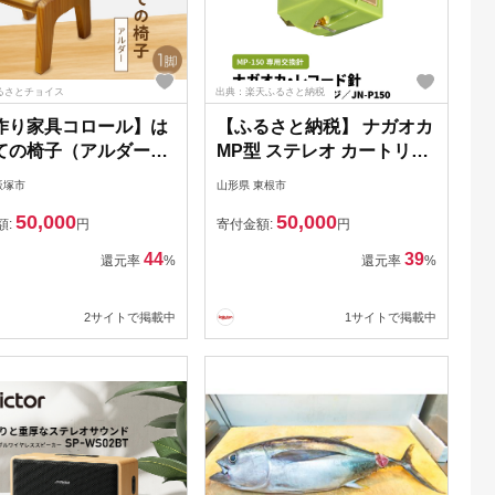
るさとチョイス
出典：楽天ふるさと納税
作り家具コロール】は
【ふるさと納税】 ナガオカ
ての椅子（アルダー）
MP型 ステレオ カートリッ
035】
ジ MP-150 専用 交換針 JN-
飯塚市
山形県 東根市
P150 | NAGAOKA レコー
50,000
50,000
ド針 専用針 躍動感 広帯域
額:
円
寄付金額:
円
楕円ダイヤ針 アルミ製カン
44
39
還元率
%
還元率
%
チレバー 精密 音質 山形県
東根市
2サイトで掲載中
1サイトで掲載中