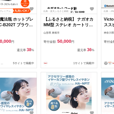
プレミアム
出典：楽天ふるさと納税
出典：JA
魔法瓶 ホットプレ
【ふるさと納税】 ナガオカ
Vic
C-B202T ブラウン
MM型 ステレオ カートリッ
ススピ
品 家電 焼肉 焼き
ジ ヘッドシェル付き DJ-
| 
山形県 東根市
神奈川県
03HD | NAGAOKA レコー
Blu
0,000
50,000
 ヘルシー焼肉 大
ド針 DJ 高音質 スクラッチ
生 A
円
寄付金額:
円
寄付金
市 キッチン家電
対応 重針圧 高出力 鮮明 交
フト 
38
36
還元率
%
還元率
%
 新生活 新生活応
換針 山形県 東根市
県 
2230_AZ093
...
5サイトで掲載中
1サイトで掲載中