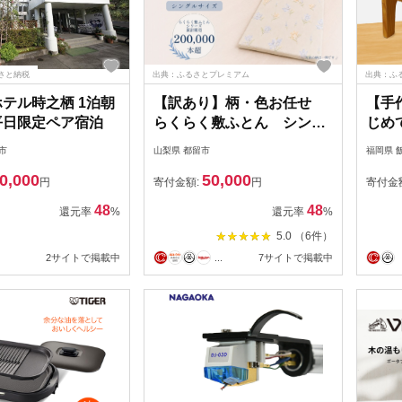
さと納税
出典：ふるさとプレミアム
出典：ふ
ホテル時之栖 1泊朝
【訳あり】柄・色お任せ
【手
平日限定ペア宿泊
らくらく敷ふとん シング
じめ
ルサイズ
【E-
市
山梨県 都留市
福岡県 
0,000
50,000
円
寄付金額:
円
寄付金
48
48
還元率
%
還元率
%
5.0 （6件）
2サイトで掲載中
...
7サイトで掲載中