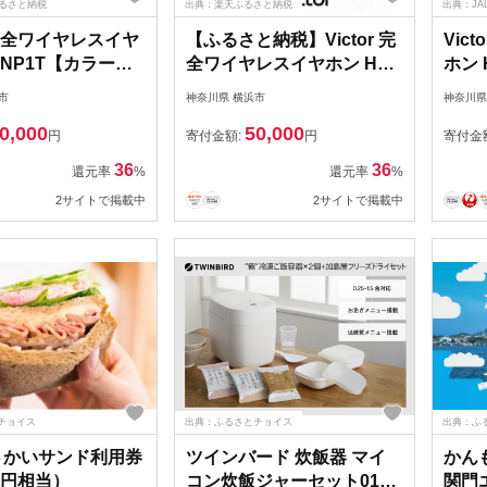
ふるさと納税
出典：楽天ふるさと納税
出典：JA
r 完全ワイヤレスイヤ
【ふるさと納税】Victor 完
Vic
-NP1T【カラー選
全ワイヤレスイヤホン HA-
ホン 
| オーディオ機器
NP1T【カラー選択可】 | オ
ーチ】
市
神奈川県 横浜市
神奈川県
oothイヤホン イヤフ
ーディオ機器 Bluetoothイ
Blu
0,000
50,000
気 おすすめ｜神奈
ヤホン イヤフォン 人気 お
ォン
円
寄付金額:
円
寄付金
浜市
すすめ 送料無料｜神奈川県
川県
36
36
還元率
%
還元率
%
横浜市
2サイトで掲載中
2サイトで掲載中
チョイス
出典：ふるさとチョイス
出典：ふ
8 さかいサンド利用券
ツインバード 炊飯器 マイ
かんも
00円相当）
コン炊飯ジャーセット01
関門