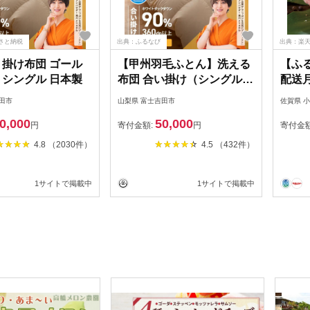
さと納税
出典：ふるなび
出典：楽
 掛け布団 ゴール
【甲州羽毛ふとん】洗える
【ふ
 シングル 日本製
布団 合い掛け（シングル）
配送
寝具 暖かい布団
ヒレ 
田市
山梨県 富士吉田市
佐賀県 
960g
0,000
50,000
肉 希
円
寄付金額:
円
寄付金
レ肉 
4.8 （2030件）
4.5 （432件）
料無料
キ肉 
1サイトで掲載中
1サイトで掲載中
キング
和牛 
と納