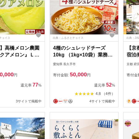
チョイス
出典：ふるさとチョイス
出典：JA
】高橋メロン農園
4種のシュレッドチーズ
【京
クアメロン』Ｌ玉
10kg （1kg×10袋）業務用
宿泊券
個 × ５回発送
大容量
トピ
愛知県 長久手市
京都 府
53]
選べ
0,000
50,000
＆リ
円
寄付金額:
円
寄付金
77
52
還元率
%
還元率
%
4.8 （4件）
3サイトで掲載中
4サイトで掲載中