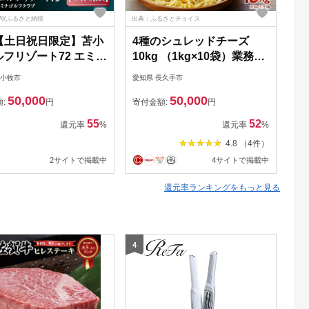
PAYふるさと納税
出典：ふるさとチョイス
出典
 【土日祝日限定】苫小
4種のシュレッドチーズ
【
フリゾート72 エミナ
10kg （1kg×10袋）業務用
宿
フクラブ ゴルフ場利用
大容量
ト
苫小牧市
愛知県 長久手市
京都
南コースキャディ
選
50,000
50,000
042-FT09
＆
額:
円
寄付金額:
円
寄
55
52
還元率
%
還元率
%
4.8 （4件）
2サイトで掲載中
4サイトで掲載中
還元率ランキングをもっと見る
4
5