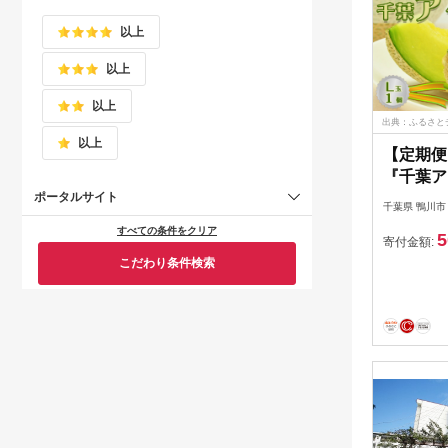
以上
以上
以上
出典：ふるさと
以上
【定期便
『千葉ア
以上 １
ポータルサイト
千葉県 鴨川市
[0050-00
すべての条件をクリア
5
寄付金額:
こだわり条件検索