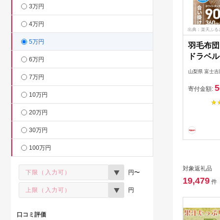
3万円
4万円
出典：楽天ふる
5万円
羽毛布団
ドラベル
6万円
山梨県 富士吉
7万円
5
寄付金額:
10万円
20万円
30万円
100万円
対象返礼品
円〜
19,479
件
円
口コミ評価