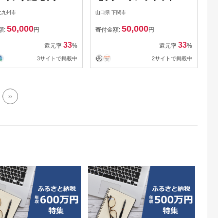
司港 下関 電子クーポ
ーポン あとから 旅行 観光
北九州市
山口県 下関市
クーポン
トラベル レジャー グルメ
50,000
50,000
交通 家族 子供 ファミリー
額:
円
寄付金額:
円
国内旅行 アウトドア 北九
33
33
還元率
%
還元率
%
州 門司港 ) 下関 山口 【関
3サイトで掲載中
2サイトで掲載中
門地域（福岡県北九州市と
山口県下関市）の加盟店舗
で利用可能】 LA005
››