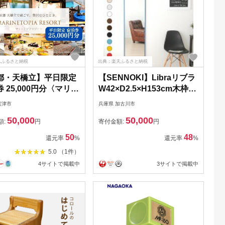
Lふるさと納税
出典：楽天ふるさと納税
都・天橋立】平日限定
【SENNOKI】Libraリブラ
 25,000円分〈マリン
W42×D2.5×H153cm木枠全
アリゾート14施設から
身インテリアウォールミラ
宮津市
兵庫県 加古川市
る宿泊券(グランピング
ー(10色)
50,000
50,000
ゾートヴィラ)〉
額:
円
寄付金額:
円
50
48
還元率
%
還元率
%
5.0 （1件）
4サイトで掲載中
3サイトで掲載中