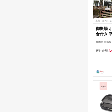
出典：楽天ふる
御殿場 
食付き 
静岡県 御殿場
5
寄付金額: