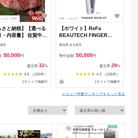
天ふるさと納税
出典：ふるなび
出典
るさと納税】【選べる
【ホワイト】ReFa
【
月・内容量】 佐賀牛
BEAUTECH FINGER
（
ステーキ (480g・
IRON ST アイロン 家電 美
プ
小城市
愛知県 名古屋市
長崎
) 冷凍 A4 A5 赤身 牛
容 リファ アイロン
ッ
50,000
50,000
少部位 極厚カット ヒ
【
額:
円
寄付金額:
円
寄
ブランド牛 九州産 送
[C
32
29
還元率
%
還元率
%
 ブランド牛 ステー
4.6 （160件）
4.5 （106件）
佐賀牛ヒレ 人気 ラン
2サイトで掲載中
1サイトで掲載中
 牛肉 佐賀県産 黒毛
【D500-002】ふるさ
レビュー件数ランキングをもっと見る
税