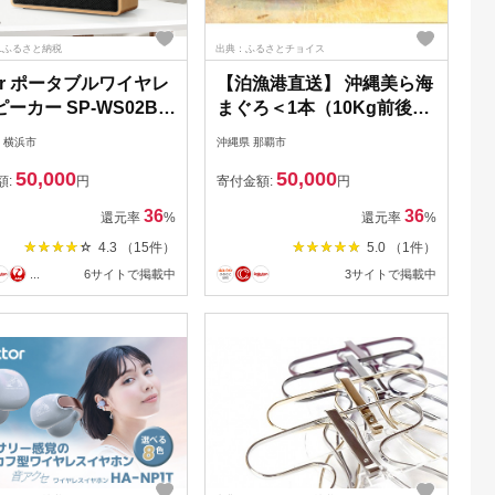
Lふるさと納税
出典：ふるさとチョイス
tor ポータブルワイヤレ
【泊漁港直送】 沖縄美ら海
ーカー SP-WS02BT
まぐろ＜1本（10Kg前後）
天然木ウッドボディ
＞
 横浜市
沖縄県 那覇市
etooth 高音質 12時間再
50,000
50,000
UX 対応 コンパクト ギ
額:
円
寄付金額:
円
人気 おすすめ 神奈川
36
36
還元率
%
還元率
%
横浜市
4.3 （15件）
5.0 （1件）
...
6サイトで掲載中
3サイトで掲載中