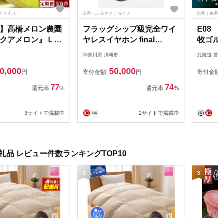
チョイス
出典：ふるさとチョイス
出典：au
】高橋メロン農園
フラッグシップ級完全ワイ
E08
クアメロン』Ｌ玉
ヤレスイヤホン final
牧ゴル
個 × ５回発送
ZE8000 MK2 IPX4/aptX
ゴル
神奈川県 川崎市
北海道 
53]
Adaptive/Snapdragon
券（
0,000
50,000
Sound対応/音楽/リモート
付） T
円
寄付金額:
円
寄付金
ワーク/スポーツ
77
74
還元率
%
還元率
%
3サイトで掲載中
2サイトで掲載中
礼品 レビュー件数ランキングTOP10
2
3