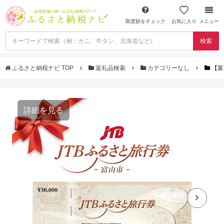
限度額をチェック
お気に入り
メニュー
検索
ふるさと納税ナビ TOP
返礼品検索
カテゴリーなし
【富
詳細を見る