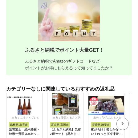
ふるさと納税でポイント大量GET！
ふるさと納税でAmazonギフトコードなど
ポイントがお得にもらえるって知ってましたか？
カテゴリーなしに関連しているおすすめの返礼品
出典：ふるさとプレミ
出典：楽天ふるさと納
出典：ANAのふるさと
出
アム
税
納税
島根県 出雲市
富山県 高岡市
長崎県 諫早市
兵
出雲富士 純米吟醸・
【ふるさと納税】昆布
蜜だらけ！蜜しかな
【ふ
純米一升瓶３本セット
2種セット（昆布じめ
い！ねっとり冷凍壺焼
だこ