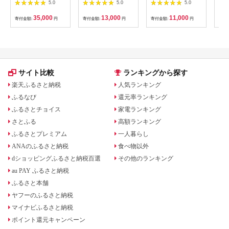
322032_DR005
用＆黒とろろ昆布）海
き芋 約2kg / 焼き芋
コロ
5.0
5.0
5.0
の学校イラスト作品パ
焼芋 イモ いも やきい
と『
ッケージ 海藻 のり 刺
も サツマイモ さつま
各1
35,000
13,000
11,000
寄付金額:
円
寄付金額:
円
寄付金額:
円
寄付
身 こんぶ FAD-0422
いも 蜜芋 冷凍 / 諫早
[ 
市 / 松尾農園
たこ
[AHAY032]
] 
凍・
ロッ
サイト比較
ランキングから探す
楽天ふるさと納税
人気ランキング
ふるなび
還元率ランキング
ふるさとチョイス
家電ランキング
さとふる
高額ランキング
ふるさとプレミアム
一人暮らし
ANAのふるさと納税
食べ物以外
dショッピングふるさと納税百選
その他のランキング
au PAY ふるさと納税
ふるさと本舗
ヤフーのふるさと納税
マイナビふるさと納税
ポイント還元キャンペーン