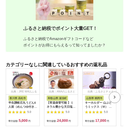
ふるさと納税でポイント大量GET！
ふるさと納税でAmazonギフトコードなど
ポイントがお得にもらえるって知ってましたか？
カテゴリーなしに関連しているおすすめの返礼品
出典：JRE MALLふる
出典：ANAのふるさと
出典：ふるさとチョイ
出
さと納税
納税
ス
香川県 高松市
和歌山県 湯浅町
山形県 鶴岡市
鹿
半生讃岐石丸うどん6
【常温保管可能 】ミ
キーホルダー 山ぶど
【ふ
人前（めんつゆ付き）
ネラル豊かな天日塩だ
うミックス（Ｍ） 山
ひか
麺300g×2袋
けで漬けた無添加梅干
形県鶴岡市 アトリエ
きほ
5.0
5.0
5.0
し2kg 梅ボーイズ｜
かおる | 山葡萄 雑貨
定期
南高梅
キーホルダー ギフト
5k
5,000
24,000
17,000
寄付金額:
円
寄付金額:
円
寄付金額:
円
寄付
B201_EP6024
贈り物 お取り寄せ 返
びく
礼品
産 