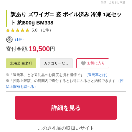
出典：ふるさと本舗
訳あり ズワイガニ 姿 ボイル済み 冷凍 1尾セッ
ト 約800g BM338
5.0 （1件）
（1件）
19,500
寄付金額:
円
お気に入り
北海道 白老町
カテゴリーなし
※「還元率」とは返礼品のお得度を測る指標です
（還元率とは）
※「控除上限額」の範囲内で寄付するとお得にふるさと納税できます
（控
除上限額を調べる）
詳細を見る
この返礼品の取扱いサイト