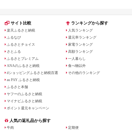
飯 
ま町
サイト比較
ランキングから探す
楽天ふるさと納税
人気ランキング
ふるなび
還元率ランキング
ふるさとチョイス
家電ランキング
さとふる
高額ランキング
ふるさとプレミアム
一人暮らし
ANAのふるさと納税
食べ物以外
dショッピングふるさと納税百選
その他のランキング
au PAY ふるさと納税
ふるさと本舗
ヤフーのふるさと納税
マイナビふるさと納税
ポイント還元キャンペーン
人気の返礼品から探す
牛肉
定期便