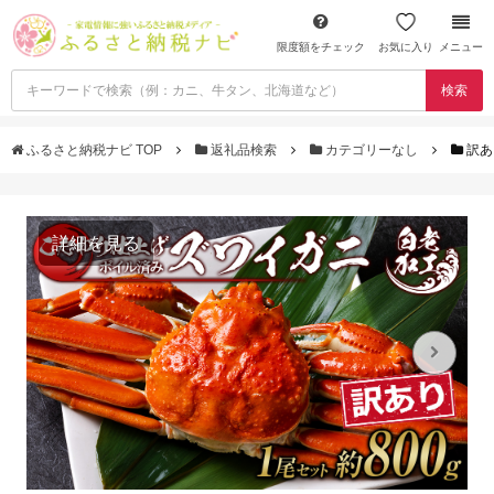
限度額をチェック
お気に入り
メニュー
検索
ふるさと納税ナビ TOP
返礼品検索
カテゴリーなし
訳あ
詳細を見る