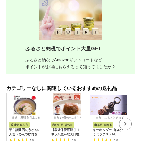
ふるさと納税でポイント大量GET！
ふるさと納税でAmazonギフトコードなど
ポイントがお得にもらえるって知ってましたか？
カテゴリーなしに関連しているおすすめの返礼品
出典：JRE MALLふる
出典：ANAのふるさと
出典：ふるさとチョイ
出
さと納税
納税
ス
香川県 高松市
和歌山県 湯浅町
山形県 鶴岡市
佐
半生讃岐石丸うどん6
【常温保管可能 】ミ
キーホルダー 山ぶど
【伊
人前（めんつゆ付き）
ネラル豊かな天日塩だ
うミックス（Ｍ） 山
ース
麺300g×2袋
けで漬けた無添加梅干
形県鶴岡市 アトリエ
5.0
5.0
5.0