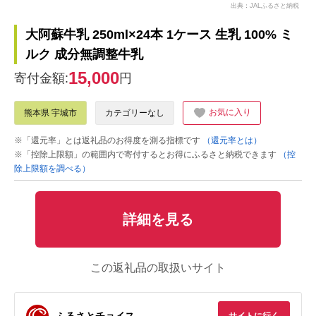
出典：JALふるさと納税
大阿蘇牛乳 250ml×24本 1ケース 生乳 100% ミ
ルク 成分無調整牛乳
15,000
寄付金額:
円
お気に入り
熊本県 宇城市
カテゴリーなし
※「還元率」とは返礼品のお得度を測る指標です
（還元率とは）
※「控除上限額」の範囲内で寄付するとお得にふるさと納税できます
（控
除上限額を調べる）
詳細を見る
この返礼品の取扱いサイト
ふるさとチョイス