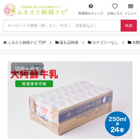
限度額をチェック
お気に入り
メニュー
検索
ふるさと納税ナビ TOP
返礼品検索
カテゴリーなし
大阿
詳細を見る