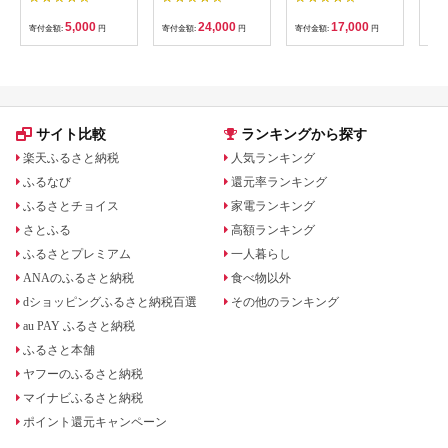
し2kg 梅ボーイズ｜
かおる | 山葡萄 雑貨
南高梅
キーホルダー ギフト
5,000
24,000
17,000
寄付金額:
円
寄付金額:
円
寄付金額:
円
寄付
B201_EP6024
贈り物 お取り寄せ 返
礼品
サイト比較
ランキングから探す
楽天ふるさと納税
人気ランキング
ふるなび
還元率ランキング
ふるさとチョイス
家電ランキング
さとふる
高額ランキング
ふるさとプレミアム
一人暮らし
ANAのふるさと納税
食べ物以外
dショッピングふるさと納税百選
その他のランキング
au PAY ふるさと納税
ふるさと本舗
ヤフーのふるさと納税
マイナビふるさと納税
ポイント還元キャンペーン